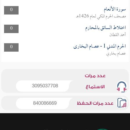
سورة الأنعام
0
مصحف الحرم المكي لعام 1426هـ
اختلاط السائق بالمحارم
0
أحمد القطان
الحرم المدني 1 - عصام البخارى
0
عصام بخاري
عدد مرات
3095037708
الاستماع
عدد مرات الحفظ
840086669