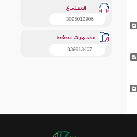
الاستماع
3095012906
عدد مرات الحفظ
839813407