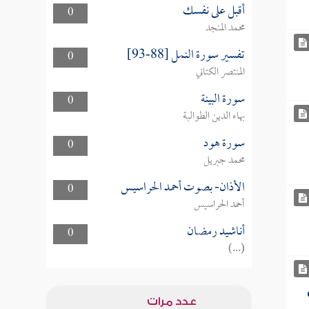
أقبل على نفسك
0
محمد المنجد
تفسير سورة النمل [88-93]
0
المنتصر الكتاني
سورة البينة
0
بهاء الدين الطوالبة
سورة هود
0
محمد جبريل
الأذان- بصوت أحمد الحراسيس
0
أحمد الحراسيس
أناشيد رمضان
0
(...)
عدد مرات