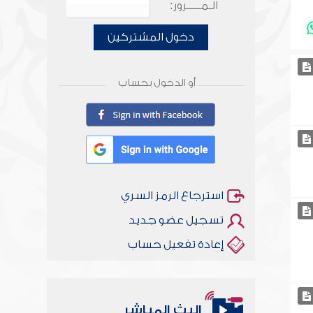
الـمـــــرور:
دخول المشتركين
أو الدخول بحساب
استرجاع الرمز السري
تسجيل عضو جديد
إعادة تفعيل حساب
البث المباشر