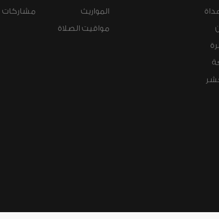
داة
المواريث
مشاركات ال
مواقيت الصلاة
رة
ة
عشر