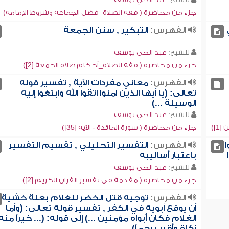
جزء من محاضرة ( فقه الصلاة_فضل الجماعة وشروط الإمامة)
الفهرس:
التبكير , سنن الجمعة
للشيخ:
عبد الحي يوسف
جزء من محاضرة ( فقه الصلاة_أحكام صلاة الجمعة [2])
الفهرس:
معاني مفردات الآية , تفسير قوله
تعالى: (يا أيها الذين آمنوا اتقوا الله وابتغوا إليه
الوسيلة ...)
للشيخ:
عبد الحي يوسف
])
جزء من محاضرة ( سورة المائدة - الآية [35])
ا
الفهرس:
التفسير التحليلي , تقسيم التفسير
باعتبار أساليبه
للشيخ:
عبد الحي يوسف
جزء من محاضرة ( مقدمة في تفسير القرآن الكريم [2])
الفهرس:
توجيه قتل الخضر للغلام بعلة خشية
أن يوقع أبويه في الكفر , تفسير قوله تعالى: (وأما
الغلام فكان أبواه مؤمنين ...) إلى قوله: (... خيراً منه
زكاة وأقرب رحماً)