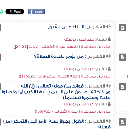
الفهرس:
البناء على القبور
للشيخ:
عبد الحي يوسف
جزء من محاضرة ( تفسير سورة الكهف - الآيات [21-24])
الفهرس:
من يؤمر بإعادة الصلاة؟
للشيخ:
عبد الحي يوسف
)
جزء من محاضرة ( فقه الصلاة_مكروهات الصلاة [1])
الفهرس:
فوائد من قوله تعالى: (إن الله
وملائكته يصلون على النبي يا أيها الذين آمنوا صلوا
عليه وسلموا تسليماً)
للشيخ:
عبد الحي يوسف
جزء من محاضرة ( سورة الأحزاب - الآية [56])
الفهرس:
القول بجواز نسخ الأمر قبل التمكن من
فعله