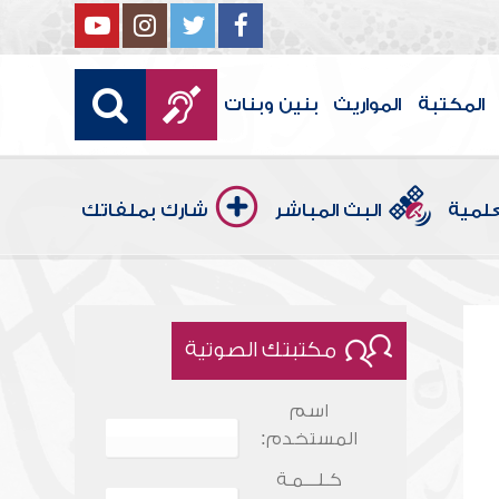
المكتبة
المواريث
بنين وبنات
علمية
البث المباشر
شارك بملفاتك
مكتبتك الصوتية
اسم
المستخدم:
كـلـــمـة