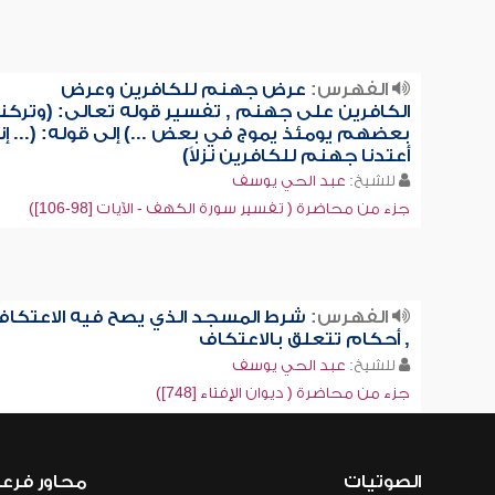
الفهرس:
عرض جهنم للكافرين وعرض
الكافرين على جهنم , تفسير قوله تعالى: (وتركنا
بعضهم يومئذ يموج في بعض ...) إلى قوله: (... إنا
أعتدنا جهنم للكافرين نزلاً)
للشيخ:
عبد الحي يوسف
جزء من محاضرة ( تفسير سورة الكهف - الآيات [98-106])
الفهرس:
شرط المسجد الذي يصح فيه الاعتكاف
, أحكام تتعلق بالاعتكاف
للشيخ:
عبد الحي يوسف
جزء من محاضرة ( ديوان الإفتاء [748])
الصوتيات
محاور فرع