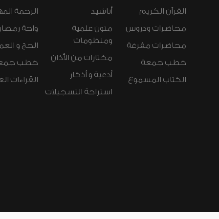
القرآن الكريم
أناشيد
الرحمة المه
محاضرات ودروس
متون علمية
واحة رمضان
ومنظومات
محاضرات مفرغة
الحج و العم
مختارات من الأذان
خطب جمعة
خطب جمع
أدعية و أذكار
الكتاب المسموع
القراءات ال
استراحة التسجيلات