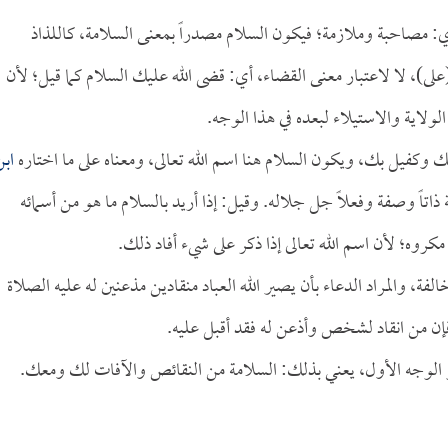
 مصاحبة وملازمة؛ فيكون السلام مصدراً بمعنى السلامة، كاللذاذ
بـ(على)، لا لاعتبار معنى القضاء، أي: قضى الله عليك السلام كما قيل؛ لأن
لولاية والاستيلاء لبعده في هذا الوجه.
وكفيل بك، ويكون السلام هنا اسم الله تعالى، ومعناه على ما اختاره
ابن
اتاً وصفة وفعلاً جل جلاله. وقيل: إذا أريد بالسلام ما هو من أسمائه
روه؛ لأن اسم الله تعالى إذا ذكر على شيء أفاد ذلك.
الفة، والمراد الدعاء بأن يصير الله العباد منقادين مذعنين له عليه الصلاة
، فإن من انقاد لشخص وأذعن له فقد أقبل عليه.
و الوجه الأول، يعني بذلك: السلامة من النقائص والآفات لك ومعك.