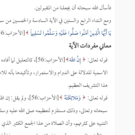
فأسأل الله سبحانه أن يجعلنا من المقبولين.
ومع النداء الرابع والستين في الآية السادسة والخمسين من س
يَا أَيُّهَا الَّذِينَ آمَنُوا صَلُّوا عَلَيْهِ وَسَلِّمُوا تَسْلِيماً
[الأحزاب:56].
معاني مفردات الآية
قوله تعالى:
إِنَّ اللَّهَ
[الأحزاب:56]، كالتعليل 
الاسمية للدلالة على الدوام والاستمرار، وتأكيدها بأنه ل
هذا التشريف العظيم.
قوله تعالى:
وَمَلائِكَتَهُ
[الأحزاب:56]، ولم ي
سبحانه وتعالى، وذلك مستلزم لتعظيمه صلى الله عليه وسلم
التنبيه على كثرتهم، وأن الصلاة من هذا الجمع الكثير الذي