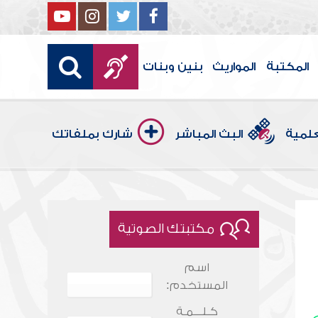
المكتبة
المواريث
بنين وبنات
علمية
البث المباشر
شارك بملفاتك
مكتبتك الصوتية
اسم
المستخدم:
كـلـــمـة