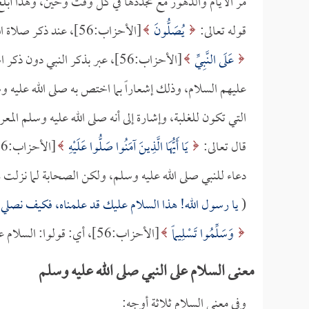
مر الأيام والدهور مع تجددها في كل وقت وحين، وهذا أبلغ
قوله تعالى:
يُصَلُّونَ
[الأحزاب:56]، عند ذكر صلاة الله وملائكته على رسوله أتى بلفظ المضارع الدال على التجديد والتكرير.
عَلَى النَّبِيِّ
[الأحزاب:56]، عبر بذكر النبي د
عليهم السلام، وذلك إشعاراً بما اختص به صلى الله عليه وس
التي تكون للغلبة، وإشارة إلى أنه صلى الله عليه وسلم ال
قال تعالى:
يَا أَيُّهَا الَّذِينَ آمَنُوا صَلُّوا عَلَيْهِ
[الأحزاب:56]، قال
دعاء للنبي صلى الله عليه وسلم، ولكن الصحابة لما نزلت هذ
(
يا رسول الله! هذا السلام عليك قد علمناه، فكيف نصلي 
وَسَلِّمُوا تَسْلِيماً
[الأحزاب:56]، أي: قولوا: السلام عليك أيها النبي ونحوه. وهذا ما عليه أكثر العلماء الأجلاء.
معنى السلام على النبي صلى الله عليه وسلم
وفي معنى السلام ثلاثة أوجه: