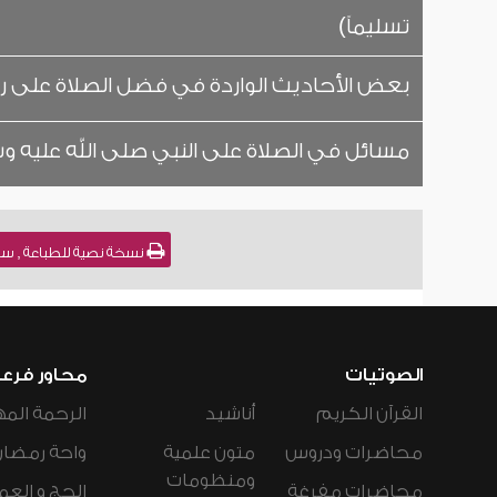
تسليماً)
بعض الأحاديث الواردة في فضل الصلاة على ر
مسائل في الصلاة على النبي صلى الله عليه 
نسخة نصية للطباعة , سورة الأحزاب - الآي
الصوتيات
محاور فرع
القرآن الكريم
أناشيد
الرحمة المه
محاضرات ودروس
متون علمية
واحة رمضان
ومنظومات
محاضرات مفرغة
الحج و العم