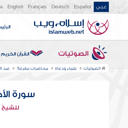
عربي
Español
Deutsch
Français
English
ia
الرئي
الصوتيات
القرآن الكريم
الصوتيات
علماء ودعاة
محاضرات مفرغة
عبد 
سورة الأحزا
للشيخ :