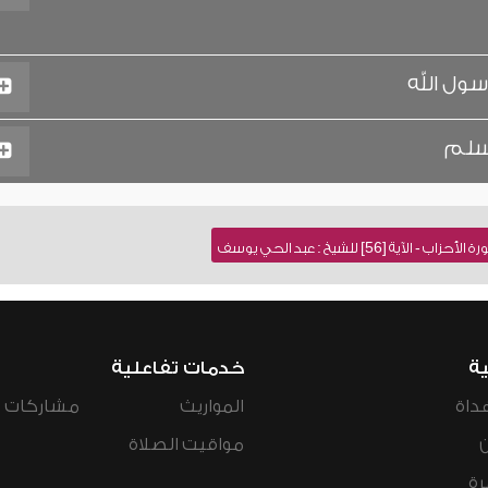
سول الله
وسلم
ة [56] للشيخ : عبد الحي يوسف
ية
خدمات تفاعلية
داة
المواريث
مشاركات ال
مواقيت الصلاة
رة