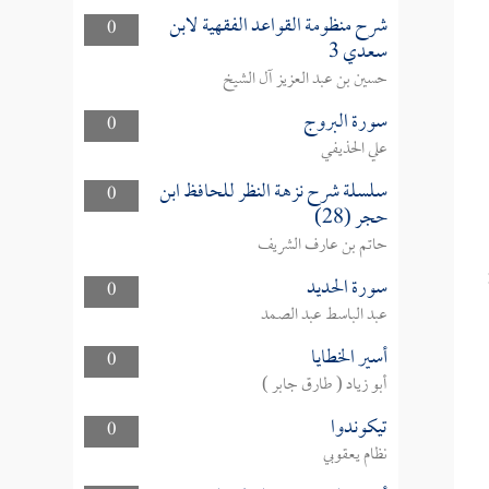
شرح منظومة القواعد الفقهية لابن
0
سعدي 3
حسين بن عبد العزيز آل الشيخ
سورة البروج
0
علي الحذيفي
سلسلة شرح نزهة النظر للحافظ ابن
0
حجر (28)
حاتم بن عارف الشريف
سورة الحديد
0
عبد الباسط عبد الصمد
أسير الخطايا
0
أبو زياد ( طارق جابر )
تيكوندوا
0
نظام يعقوبي