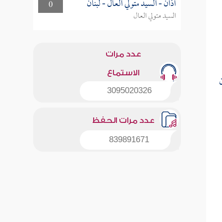
أذان - السيد متولي العال - لبنان
0
السيد متولي العال
عدد مرات
الاستماع
3095020326
عدد مرات الحفظ
839891671