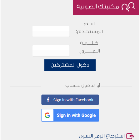
مكتبتك الصوتية
اسم
المستخدم:
كـلـــمـة
الـمـــــرور:
دخول المشتركين
أو الدخول بحساب
استرجاع الرمز السري