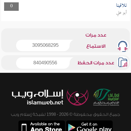
تلاقينا
0
أبو علي
عدد مرات
3095068295
الاستماع
عدد مرات الحفظ
840490556
جميع الحقوق محفوظة © 2026 - 1998 لشبكة إسلام ويب