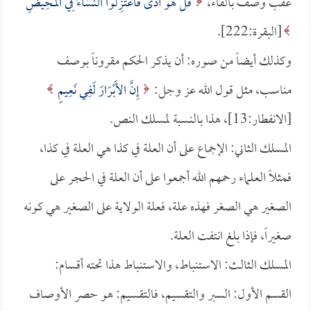
عقب وصف بالفاء،
قُلْ هُوَ أَذًى فَاعْتَزِلُوا النِّسَاءَ فِي الْمَحِيضِ
[البقرة:222].
وكذلك أيضاً من صوره: أن يذكر الحكم مقروناً بوصف
مناسب، مثل قول الله عز وجل:
إِنَّ الأَبْرَارَ لَفِي نَعِيمٍ
[الانفطار:13]، هذا بالنسبة لمسلك النص.
المسلك الثاني: الإجماع على أن العلة في كذا هي العلة في كذا،
فمثلاً العلماء رحمهم الله أجمعوا على أن العلة في الحجر على
الصغير هي الصغر فهذه علة، فعلة الولاية على الصغير هي كونه
صغيراً، فإذا بلغ انتفت العلة.
المسلك الثالث: الاستنباط، والاستنباط هذا تحته أقسام:
القسم الأول: السبر والتقسيم، فالتقسيم: هو حصر الأوصاف