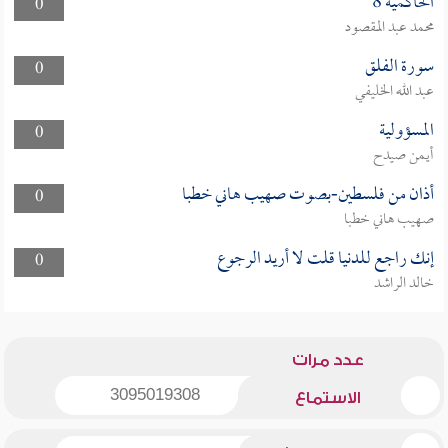
الحاكمية 8
0
محمد عبد المقصود
سورة الفلق
0
عبد الله الخليفي
المسؤولية
0
أيمن صيدح
أذان من فلسطين-بصوت صهيب هاني خطبا
0
صهيب هاني خطبا
إنك راجع للدنيا قلت لا أريد الرجوع
0
خالد الراشد
عدد مرات
3095019308
الاستماع