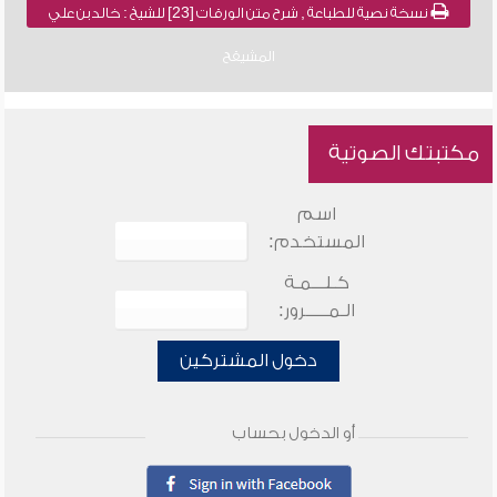
نسخة نصية للطباعة , شرح متن الورقات [23] للشيخ : خالد بن علي
المشيقح
مكتبتك الصوتية
اسم
المستخدم:
كـلـــمـة
الـمـــــرور:
دخول المشتركين
أو الدخول بحساب