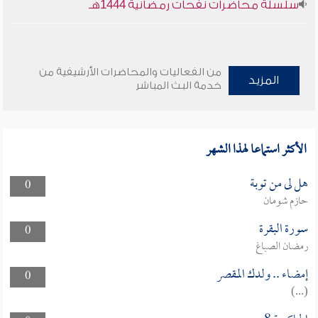
سلسلة محاضرات نفحات رمضانية 1444هـ
من الفعاليات والمحاضرات الأرشيفية من
المزيد
خدمة البث المباشر
الأكثر استماعا لهذا الشهر
هل لى من توبة
0
حازم شومان
سورة البقرة
0
رمضان الصباغ
إمضاء .. ولدك المقصر
0
(...)