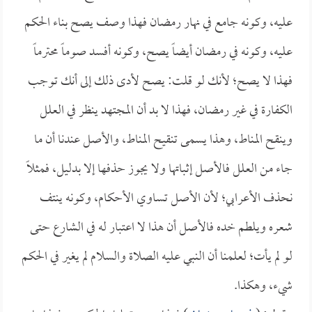
عليه، وكونه جامع في نهار رمضان فهذا وصف يصح بناء الحكم
عليه، وكونه في رمضان أيضاً يصح، وكونه أفسد صوماً محترماً
فهذا لا يصح؛ لأنك لو قلت: يصح لأدى ذلك إلى أنك توجب
الكفارة في غير رمضان، فهذا لا بد أن المجتهد ينظر في العلل
وينقح المناط، وهذا يسمى تنقيح المناط، والأصل عندنا أن ما
جاء من العلل فالأصل إثباتها ولا يجوز حذفها إلا بدليل، فمثلاً
نحذف الأعرابي؛ لأن الأصل تساوي الأحكام، وكونه ينتف
شعره ويلطم خده فالأصل أن هذا لا اعتبار له في الشارع حتى
لو لم يأت؛ لعلمنا أن النبي عليه الصلاة والسلام لم يغير في الحكم
شيء، وهكذا.