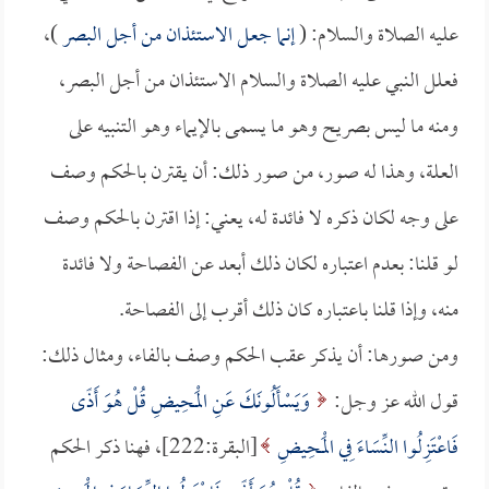
عليه الصلاة والسلام: (
إنما جعل الاستئذان من أجل البصر
)،
فعلل النبي عليه الصلاة والسلام الاستئذان من أجل البصر،
ومنه ما ليس بصريح وهو ما يسمى بالإيماء وهو التنبيه على
العلة، وهذا له صور، من صور ذلك: أن يقترن بالحكم وصف
على وجه لكان ذكره لا فائدة له، يعني: إذا اقترن بالحكم وصف
لو قلنا: بعدم اعتباره لكان ذلك أبعد عن الفصاحة ولا فائدة
منه، وإذا قلنا باعتباره كان ذلك أقرب إلى الفصاحة.
ومن صورها: أن يذكر عقب الحكم وصف بالفاء، ومثال ذلك:
قول الله عز وجل:
وَيَسْأَلُونَكَ عَنِ الْمَحِيضِ قُلْ هُوَ أَذًى
فَاعْتَزِلُوا النِّسَاءَ فِي الْمَحِيضِ
[البقرة:222]، فهنا ذكر الحكم