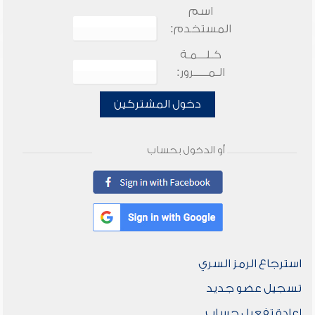
اسم
المستخدم:
كـلـــمـة
الـمـــــرور:
دخول المشتركين
أو الدخول بحساب
استرجاع الرمز السري
تسجيل عضو جديد
إعادة تفعيل حساب