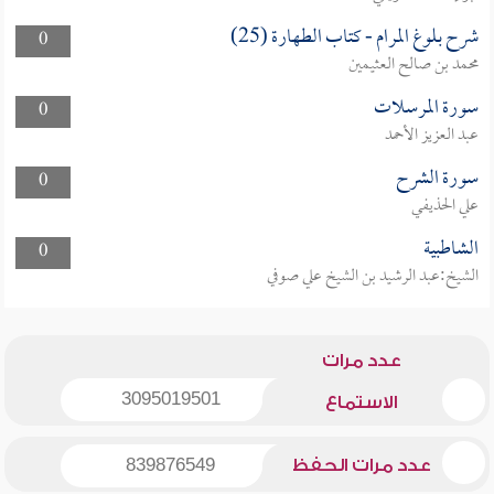
شرح بلوغ المرام - كتاب الطهارة (25)
0
محمد بن صالح العثيمين
سورة المرسلات
0
عبد العزيز الأحمد
سورة الشرح
0
علي الحذيفي
الشاطبية
0
الشيخ:عبد الرشيد بن الشيخ علي صوفي
عدد مرات
3095019501
الاستماع
عدد مرات الحفظ
839876549