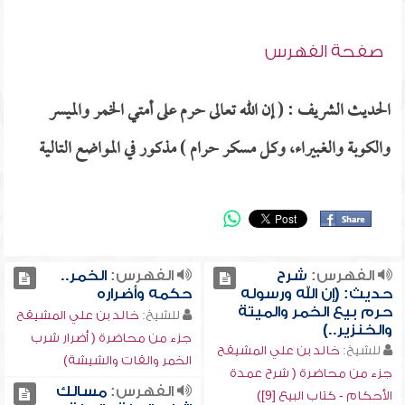
صفحة الفهرس
الحديث الشريف : ( إن الله تعالى حرم على أمتي الخمر والميسر
والكوبة والغبيراء، وكل مسكر حرام ) مذكور في المواضع التالية
الفهرس:
شرح
الفهرس:
الخمر..
حديث: (إن الله ورسوله
حكمه وأضراره
حرم بيع الخمر والميتة
للشيخ:
خالد بن علي المشيقح
والخنزير..)
جزء من محاضرة ( أضرار شرب
للشيخ:
خالد بن علي المشيقح
الخمر والقات والشيشة)
جزء من محاضرة ( شرح عمدة
الفهرس:
مسالك
الأحكام - كتاب البيع [9])