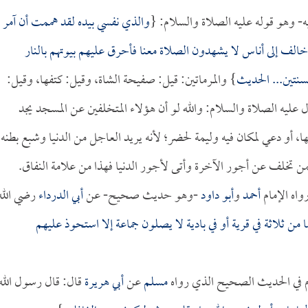
- وهو قوله عليه الصلاة والسلام: {
والذي نفسي بيده لقد هممت أن آمر
خالف إلى أناس لا يشهدون الصلاة معنا فأحرق عليهم بيوتهم بالنار
سنتين... الحديث
} والمرماتين: قيل: صفيحة الشاة، وقيل: كتفها، وقيل:
عليه الصلاة والسلام: والله لو أن هؤلاء المتخلفين عن المسجد يجد
، أو دعي لمكان فيه وليمة لحضر؛ لأنه يريد العاجل من الدنيا وشبع بطنه.
ن تخلف عن أجور الآخرة وأتى لأجور الدنيا فهذا من علامة النفاق.
واه الإمام
أحمد
و
أبو داود
-وهو حديث صحيح- عن
أبي الدرداء
رضي الله
ا من ثلاثة في قرية أو في بادية لا يصلون جماعة إلا استحوذ عليهم
ام في الحديث الصحيح الذي رواه
مسلم
عن
أبي هريرة
قال: قال رسول الله