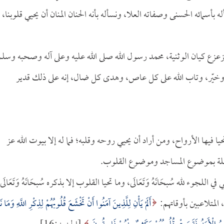
أسمائه الحسنى وصفاته العلا، ونسأله بأنه الحنان المنان أن يحيي قلوبنا،
زعزع كيان الوثنية، محمد رسول الله صلى الله عليه وعلى آله وصحبه وسلم
هد وخيّر، وتاب الله على كل عاص، وهدى كل ضال، إنه على ذلك قدير
ها الأرواح، ومن أراد أن يحيي روحه وقلبه؛ فما له إلا بيوت الله عز
صلة بموضوع المساجد وموضوع القلوب.
للجوء لله سُبحَانَهُ وَتَعَالَى، وما تحيا القلوب إلا بذكره سُبحَانَهُ وَتَعَالَى
المتلاعبين بأوقاتهم:
أَلَمْ يَأْنِ لِلَّذِينَ آمَنُوا أَنْ تَخْشَعَ قُلُوبُهُمْ لِذِكْرِ اللَّهِ وَمَا ن