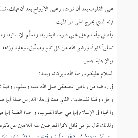
محيي القلوب بعد أن تموت، ومحيي الأرواح بعد أن تهلك، نسأله ب
فإنه الذي يخرج الحي من الميت.
وأصلي وأسلم على محيي قلوب البشرية، ومعلِّم الإنسانية، وم
تسليماً كثيراً، ورضي الله عن كل تابع وصدِّيق، وعابد وزا
وبالإجابة جدير.
السلام عليكم ورحمة الله وبركاته وبعــد:
في روضة من رياض المصطفى صلى الله عليه وسلم، روضة تحيا في
وجل، ولهذا فللحديث الذي معنا في هذا الدرس صلة أيما 
والحياة في الإسلام إنما هي حياة القلوب، والحياة الطيبة إنما هي في ا
ولذلك قال عز من قائل لائماً المعرضين عنه اللاهين عن ذكره، 