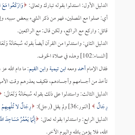
الدليل الأول: استدلوا بقوله تبارك وتعالى:
وَارْكَعُوا مَعَ ال
أي: صلوا مع المصلين، فهو من ذكر الشيء ببعض سببه، وإلا 
قائل: واركع مع الراكع، ولكن قال: مع الراكعين.
الدليل الثاني: واستدلوا من القرآن أيضاً بقوله سُبحَانَهُ وَتَعَا
[النساء:102] وهذه في صلاة الخوف.
فقال الإمام
أحمد
ومعه
ابن تيمية
و
ابن القيم
: ما دام الله ع
تأخذ من أجسامهم وأجسادهم، فكيف يعذرهم وقت الأمن وال
الدليل الثالث: واستدلوا على ذلك بقوله سُبحَانَهُ وَتَعَالَى:
رِجَالٌ
[النور:36] ولم يقل (رجل):
رِجَالٌ لا تُلْهِيهِمْ تِج
الدليل الرابع: واستدلوا بقوله تعالى:
إِنَّمَا يَعْمُرُ مَسَاجِدَ اللّ
الله، فلا يؤمن بالله واليوم الآخر.