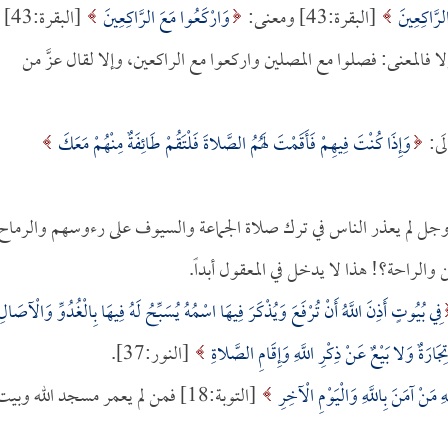
رَّاكِعِينَ
[البقرة:43] ومعنى:
وَارْكَعُوا مَعَ الرَّاكِعِينَ
[البقرة:43]
فالمعنى: فصلوا مع المصلين واركعوا مع الراكعين، وإلا لقال عزَّ من
لَى:
وَإِذَا كُنْتَ فِيهِمْ فَأَقَمْتَ لَهُمُ الصَّلاةَ فَلْتَقُمْ طَائِفَةٌ مِنْهُمْ مَعَكَ
ز وجل لم يعذر الناس في ترك صلاة الجماعة والسيوف على رءوسهم والرماح
راحة؟! هذا لا يدخل في المعقول أبداً.
فِي بُيُوتٍ أَذِنَ اللَّهُ أَنْ تُرْفَعَ وَيُذْكَرَ فِيهَا اسْمُهُ يُسَبِّحُ لَهُ فِيهَا بِالْغُدُوِّ وَالْآصَالِ
َارَةٌ وَلا بَيْعٌ عَنْ ذِكْرِ اللَّهِ وَإِقَامِ الصَّلاةِ
[النور:37].
َهِ مَنْ آمَنَ بِاللَّهِ وَالْيَوْمِ الْآخِرِ
[التوبة:18] فمن لم يعمر مسجد الله وبي