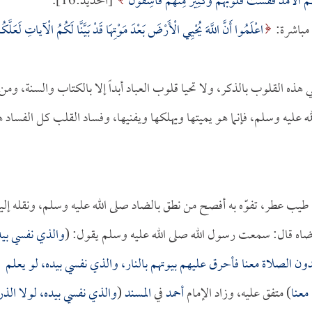
مُ الْأَمَدُ فَقَسَتْ قُلُوبُهُمْ وَكَثِيرٌ مِنْهُمْ فَاسِقُونَ
[الحديد:16].
ا مباشرة:
اعْلَمُوا أَنَّ اللَّهَ يُحْيِي الْأَرْضَ بَعْدَ مَوْتِهَا قَدْ بَيَّنَّا لَكُمُ الْآياتِ لَعَلَّكُ
هذه القلوب بالذكر، ولا تحيا قلوب العباد أبداً إلا بالكتاب والسنة، ومن
لله عليه وسلم، فإنما هو يميتها ويهلكها ويفنيها، وفساد القلب كل الفساد 
ب عطر، تفوّه به أفصح من نطق بالضاد صلى الله عليه وسلم، ونقله إلين
ضاه قال: سمعت رسول الله صلى الله عليه وسلم يقول: (
والذي نفسي بيد
ون الصلاة معنا فأحرق عليهم بيوتهم بالنار، والذي نفسي بيده، لو يعلم
معنا
) متفق عليه، وزاد الإمام
أحمد
في
المسند
(
والذي نفسي بيده، لولا الذر