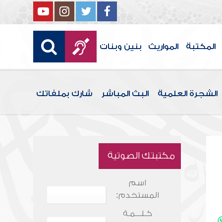
المكتبة
المواريث
بنين وبنات
الشجرة العلمية
البث المباشر
شارك بملفاتك
مكتبتك الصوتية
اسم
المستخدم:
كـلـــمـة