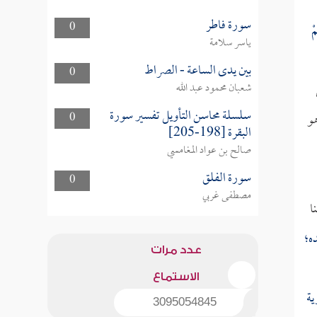
سورة فاطر
0
مْ
ياسر سلامة
بين يدى الساعة - الصراط
0
شعبان محمود عبد الله
سلسلة محاسن التأويل تفسير سورة
هو
0
البقرة [198-205]
صالح بن عواد المغامسي
سورة الفلق
0
مصطفى غربي
ا
ه؛
عدد مرات
الاستماع
ية
3095054845