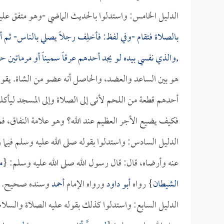
الدليل الخامس: واستدلوا بالحديث الماضي -وهو متفق عليه
بالصلاة فتقام -وفي لفظ: فأخلِف رجلاً يصلي بالناس- ثم أ
,والذي نفسي بيده لو يجد أحدهم عرقاً سميناً أو مرماتين ح
هو بين الساعد والعضد، والحاصل أنه عضو من الشاة. يقول 
أحدهم قطعة من اللحم لأتى إلى الصلاة وإلى المسجد ليأكلها
فكيف يضيع الأجر العظيم عند الله؟ وهو علامة النفاق، فم
الدليل السادس: واستدلوا بقوله صلى الله عليه وسلم فيما ر
عنه وأرضاه، قال: قال رسول الله صلى الله عليه وسلم: {
م
الشيطان
} رواه
أبو داود
ورواه الإمام
أحمد
وسنده صحيح.
الدليل السابع: واستدلوا كذلك بقوله عليه الصلاة والسل