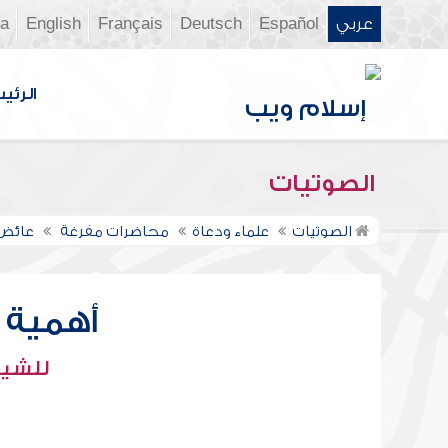
عربي
Español
Deutsch
Français
English
ia
الرئي
الصوتيات
الصوتيات
علماء ودعاة
محاضرات مفرغة
عائض 
أهمية 
للشيخ