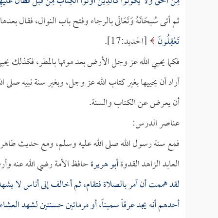
مِنَ الْحَقِّ وَلا يَكُونُوا كَالَّذِينَ أُوتُوا الْكِتَابَ مِنْ قَبْلُ فَطَالَ عَلَيْهِ
ثم أتى سُبحَانَهُ وَتَعَالَى بالرجاء وفتح باب النوال، فقال بعده
تَعْقِلُونَ
[الحديد:17].
فكما يحيي الله عز وجل الأرض بعد موتها بالمطر، فكذلك يحيي 
أراد أن يحييها بغير كتاب الله عز وجل، وبغير سنة نبيه صلى ا
أن يعرض عن الكتاب والسنة.
عناصر الدرس:
فمع سنة رسول الله صلى الله عليه وسلم، ومع حديث طاهر طي
العابد الزاهد القدوة
أبو هريرة
حافظ الأمة رضي الله عنه وأر
لقد هممت أن آمر بالصلاة فتقام، ثم أخالف إلى أناس لا يشهد
أحدهم أنه يجد عرقاً سميناً، أو مرماتين حسنتين لشهد العشاء 