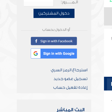
الـمـــــرور:
دخول المشتركين
أو الدخول بحساب
استرجاع الرمز السري
تسجيل عضو جديد
إعادة تفعيل حساب
البث المباشر