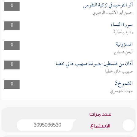
أثر التوحيد في تزكية النفوس
0
حسن أبو الأشبال الزهيري
سورة النساء
0
رشيد بلعالية
المسؤولية
0
أيمن صيدح
أذان من فلسطين-بصوت صهيب هاني خطبا
0
صهيب هاني خطبا
الشموخ5
0
مهند الدوسري
عدد مرات
3095036530
الاستماع