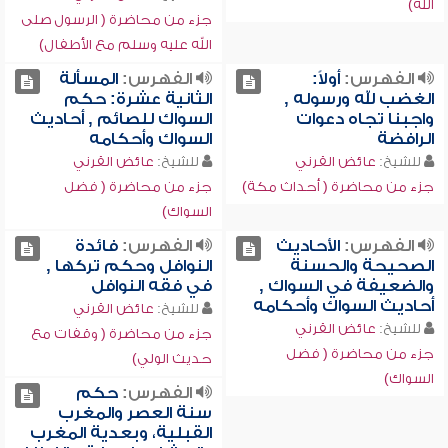
الله)
جزء من محاضرة ( الرسول صلى
الله عليه وسلم مع الأطفال)
الفهرس:
أولاً:
الفهرس:
المسألة
الغضب لله ورسوله ,
الثانية عشرة: حكم
واجبنا تجاه دعوات
السواك للصائم , أحاديث
الرافضة
السواك وأحكامه
للشيخ:
عائض القرني
للشيخ:
عائض القرني
جزء من محاضرة ( أحداث مكة)
جزء من محاضرة ( فضل
السواك)
الفهرس:
الأحاديث
الفهرس:
فائدة
الصحيحة والحسنة
النوافل وحكم تركها ,
والضعيفة في السواك ,
في فقه النوافل
أحاديث السواك وأحكامه
للشيخ:
عائض القرني
للشيخ:
عائض القرني
جزء من محاضرة ( وقفات مع
جزء من محاضرة ( فضل
حديث الولي)
السواك)
الفهرس:
حكم
سنة العصر والمغرب
القبلية، وبعدية المغرب