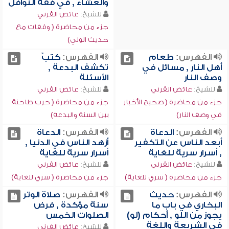
والعشاء , في فقه النوافل
للشيخ:
عائض القرني
جزء من محاضرة ( وقفات مع
حديث الولي)
الفهرس:
طعام
الفهرس:
كتبٌ
أهل النار , مسائل في
تكشف البدعة ,
وصف النار
الأسئلة
للشيخ:
عائض القرني
للشيخ:
عائض القرني
جزء من محاضرة ( صحيح الأخبار
جزء من محاضرة ( حرب طاحنة
في وصف النار)
بين السنة والبدعة)
الفهرس:
الدعاة
الفهرس:
الدعاة
أبعد الناس عن التكفير
أزهد الناس في الدنيا ,
, أسرار سرية للغاية
أسرار سرية للغاية
للشيخ:
عائض القرني
للشيخ:
عائض القرني
جزء من محاضرة ( سري للغاية)
جزء من محاضرة ( سري للغاية)
الفهرس:
حديث
الفهرس:
صلاة الوتر
البخاري في باب ما
سنة مؤكدة , فرض
يجوز من اللو , أحكام (لو)
الصلوات الخمس
في الشريعة واللغة
للشيخ:
عائض القرني