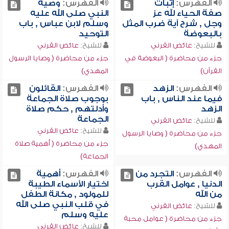
الفهرس:
إثبات
الفهرس:
وصية
صفة الحياء لله عز
النبي صلى الله عليه
وجل , شرح آية ضرب المثل
وسلم لابن عباس , باب
بالبعوضة
التوحيد
للشيخ:
عائض القرني
للشيخ:
عائض القرني
جزء من محاضرة ( البعوضة في
جزء من محاضرة ( وصايا الرسول
القرآن)
المهدي)
الفهرس:
الزهد
الفهرس:
القائلون
فيما عند الناس , باب
بوجوب صلاة الجماعة
الزهد
وأدلتهم , حكم صلاة
الجماعة
للشيخ:
عائض القرني
للشيخ:
عائض القرني
جزء من محاضرة ( وصايا الرسول
جزء من محاضرة ( أهمية صلاة
المهدي)
الجماعة)
الفهرس:
التجرد من
الفهرس:
أهمية
الدنيا , عوامل القرب
اختيار الأسماء الطيبة
من الله
للمولود , مكانة الطفل
في قلب النبي صلى الله
للشيخ:
عائض القرني
عليه وسلم
جزء من محاضرة ( عوامل محبة
للشيخ:
عائض القرني