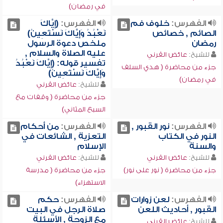
في رمضان)
الفهرس:
خلوف فم
الفهرس:
(إِيَّاكَ
الصائم , خصائص
نَعْبُدُ وَإِيَّاكَ نَسْتَعِينُ)
رمضان
ملخص دعوة الرسول
عليه الصلاة والسلام ,
للشيخ:
عائض القرني
تفسير قوله: (إِيَّاكَ نَعْبُدُ
جزء من محاضرة ( هدي السلف
وَإِيَّاكَ نَسْتَعِينُ)
في رمضان)
للشيخ:
عائض القرني
جزء من محاضرة ( وقفات مع
السبع المثاني)
الفهرس:
نور القبور ,
الفهرس:
من أحكام
النور في الكتاب
التعزية , الشائعات في
والسنة
الإسلام
للشيخ:
عائض القرني
للشيخ:
عائض القرني
جزء من محاضرة ( نور على نور)
جزء من محاضرة ( مدرسة
الاستهزاء)
الفهرس:
لعن زوارات
الفهرس:
حكم
القبور , أحاديث اللعن
صلاة الرجل في البيت
مع الزوجة , الأسئلة
للشيخ:
عائض القرني