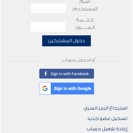
اسم
المستخدم:
كـلـــمـة
الـمـــــرور:
دخول المشتركين
أو الدخول بحساب
استرجاع الرمز السري
تسجيل عضو جديد
إعادة تفعيل حساب