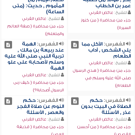
عمر بن الخطاب
المأموم , حديث: (متى
الساعة)
للشيخ:
عائض القرني
للشيخ:
عائض القرني
جزء من محاضرة ( من كنوز
جزء من محاضرة ( صفة العالم
السيرة)
والمتعلم)
الفهرس:
الأكل مما
الفهرس:
الهمة
يلي الشخص , آداب
عند ربيعة بن مالك ,
الطعام
تربية النبي صلى الله عليه
وسلم لأصحابه على علو
للشيخ:
عائض القرني
الهمة
جزء من محاضرة ( هدي الرسول
للشيخ:
عائض القرني
صلى الله عليه وسلم في
جزء من محاضرة ( كيف ربى
الطعام)
الرسول أصحابه؟)
الفهرس:
حكم
الفهرس:
حكم
الصلاة في البيت بدون
النوم عن صلاة الفجر
عذر , الأسئلة
والعصر , الأسئلة
للشيخ:
عائض القرني
للشيخ:
عائض القرني
جزء من محاضرة ( من أحسن
جزء من محاضرة ( قذيفة
القصص)
العصر)