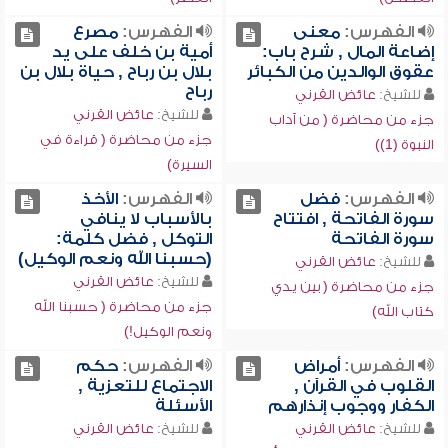
الفهرس:
معنى
الفهرس:
مصرع
إضاعة المال , شرح باب:
أمية بن خلف على يد
عقوق الوالدين من الكبائر
بلال بن رباح , حياة بلال بن
رباح
للشيخ:
عائض القرني
للشيخ:
عائض القرني
جزء من محاضرة ( من آداب
جزء من محاضرة ( قراءة في
النبوة (1))
السيرة)
الفهرس:
فضل
الفهرس:
الأخذ
سورة الفاتحة , افتتاح
بالأسباب لا ينافي
سورة الفاتحة
التوكل , فضل كلمة:
(حسبنا الله ونعم الوكيل)
للشيخ:
عائض القرني
للشيخ:
عائض القرني
جزء من محاضرة ( بين يدي
جزء من محاضرة ( حسبنا الله
كتاب الله)
ونعم الوكيل!)
الفهرس:
أمراض
الفهرس:
حكم
القلوب في القرآن ,
الاجتماع للتعزية ,
الكفار ووجوب إنذارهم
الأسئلة
للشيخ:
عائض القرني
للشيخ:
عائض القرني