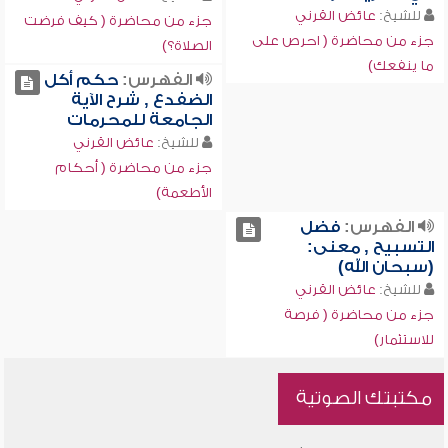
للشيخ:
عائض القرني
جزء من محاضرة ( كيف فرضت
جزء من محاضرة ( احرص على
الصلاة؟)
ما ينفعك)
الفهرس:
حكم أكل
الضفدع , شرح الآية
الجامعة للمحرمات
للشيخ:
عائض القرني
جزء من محاضرة ( أحكام
الأطعمة)
الفهرس:
فضل
التسبيح , معنى:
(سبحان الله)
للشيخ:
عائض القرني
جزء من محاضرة ( فرصة
للاستثمار)
مكتبتك الصوتية