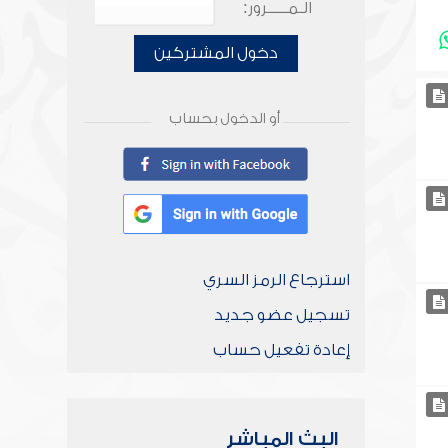
الـمـــــرور:
دخول المشتركين
أو الدخول بحساب
استرجاع الرمز السري
تسجيل عضو جديد
إعادة تفعيل حساب
البث المباشر