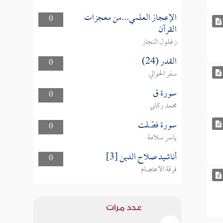
الإعجاز العلمي...من معجزات
0
القرآن
زغلول النجار
القدر (24)
0
سفر الحوالي
سورة ق
0
محمد ركابي
سورة فصّلت
0
ياسر سلامة
أناشيد صلاح الدين [3]
0
فرقة الاعتصام
عدد مرات