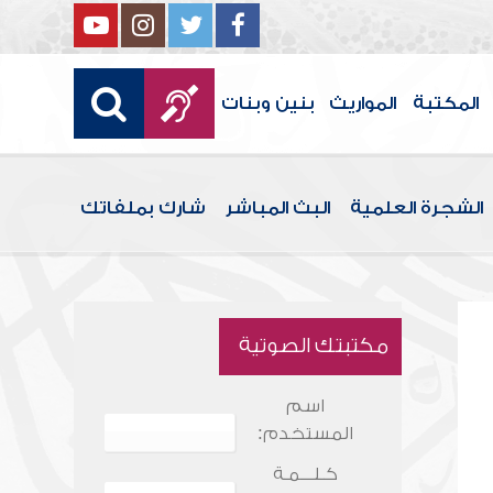
المكتبة
المواريث
بنين وبنات
الشجرة العلمية
البث المباشر
شارك بملفاتك
مكتبتك الصوتية
اسم
المستخدم:
كـلـــمـة