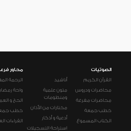
الصوتيات
محاور فرع
القرآن الكريم
أناشيد
الرحمة المه
محاضرات ودروس
متون علمية
واحة رمضان
ومنظومات
محاضرات مفرغة
الحج و العم
مختارات من الأذان
خطب جمعة
خطب جمع
أدعية و أذكار
الكتاب المسموع
القراءات ال
استراحة التسجيلات