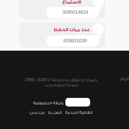
الاستماع
3095014624
عدد مرات الحفظ
839831039
زوار
جميع الحقوق محفوظة © 2026 - 1998
لشبكة إسلام ويب
وثيقة الخصوصية
اتفاقية الخدمة
اتصل بنا
من نحن