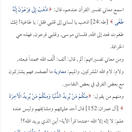
اسمع معاني تفسير القرآن عندهم، قال:
اذْهَبْ إِلَى فِرْعَوْنَ إِنَّهُ
طَغَى
[طه:24] اذهب يا لساني إلى قلبي فقل: يا طاغية! إنك
طغوت فعد إلى الله, فلساني موسى, وقلبي فرعون, فهذه هي
الخرافة.
ومن معاني تفسيراتهم: آلم , قال: ألف: ألَّف الله محمداً فبعثه,
ولام: لام الله المشركين, والميم:
معاوية
ما أنصف, فهم يشتركون
مع بعض الفرق في بعض التفاسير.
ومنهم من يقول:
مِنْكُمْ مَنْ يُرِيدُ الدُّنْيَا وَمِنْكُمْ مَنْ يُرِيدُ الْآخِرَةَ
[آل عمران:152] قال أحد علمائهم ومشايخهم وليس عنده
علم: لا إله إلا الله -عندما قرأ الآية- أين الذي يريد الله؟!