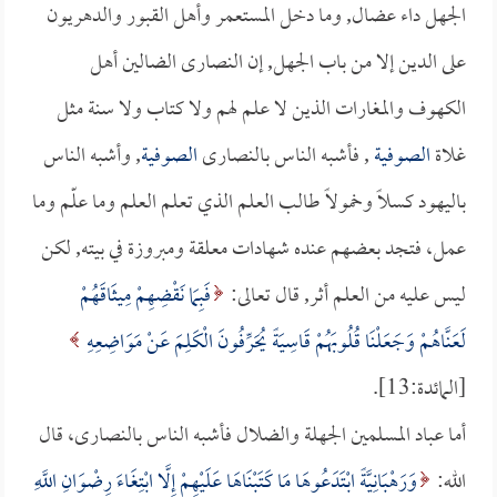
الجهل داء عضال, وما دخل المستعمر وأهل القبور والدهريون
على الدين إلا من باب الجهل, إن النصارى الضالين أهل
الكهوف والمغارات الذين لا علم لهم ولا كتاب ولا سنة مثل
غلاة
الصوفية
, فأشبه الناس بالنصارى
الصوفية
, وأشبه الناس
باليهود كسلاً وخمولاً طالب العلم الذي تعلم العلم وما علّم وما
عمل، فتجد بعضهم عنده شهادات معلقة ومبروزة في بيته, لكن
ليس عليه من العلم أثر, قال تعالى:
فَبِمَا نَقْضِهِمْ مِيثَاقَهُمْ
لَعَنَّاهُمْ وَجَعَلْنَا قُلُوبَهُمْ قَاسِيَةً يُحَرِّفُونَ الْكَلِمَ عَنْ مَوَاضِعِهِ
[المائدة:13].
أما عباد المسلمين الجهلة والضلال فأشبه الناس بالنصارى، قال
الله:
وَرَهْبَانِيَّةً ابْتَدَعُوهَا مَا كَتَبْنَاهَا عَلَيْهِمْ إِلَّا ابْتِغَاءَ رِضْوَانِ اللَّهِ