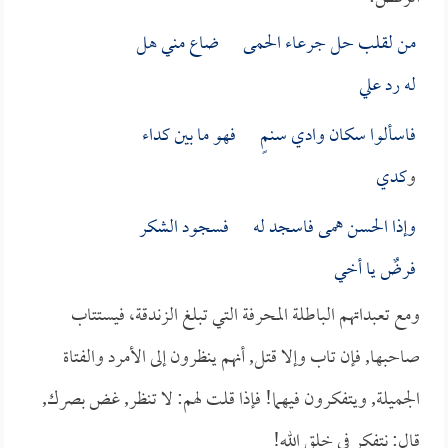
من لقلب حل جرعاء الحمى ضاع مني هل
له رد علي
فاسألوا سكان وادي سنمٍ فهو ما بين
كداء
و
كدي
وإذا الحسن همى فاسجد له فسجود الشكر
فرضٌ يا أخي
ومع تعبداتهم الباطلة المحرفة التي تبلغ الزندقة، فيستتاب
صاحبها, فإن تاب وإلا قتل, أنهم ينظرون إلى الأمرد والفتاة
الجميلة, ويتفكرون فيهما! فإذا قلت لهم: لا تنظر, غض بصرك,
قال: نتفكر في خلق الله!