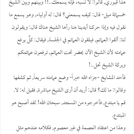
هذا قبوري, قالوا: لا تسبه، فإنه يسمعك..!! وبينهم وبين الشيخ
خمسمائة ميل- قال: كيف يسمعني؟ قال: له أولياء, وهو يسمع ما
نقول فيه وإذا حركنا أيدينا هنا رآها الشيخ هناك قال: ويقولون
لنا: ألقوا العمائم, فيلقون العمائم في الجلسة, فيقال: كلٌ يرفع
عمامته لأن الشيخ الآن يحضر تحت العمائم, ترفعون عمائمكم
وبركة الشيخ تحل..!
فأحد المشايخ -جزاه الله خيراً- وضع عمامته سريعاً, ثم كشفها
وقالوا: ما لك؟ قال: أريد أن أرى الشيخ مباشرة, فقيل له: لا.
قم يا مبتدع, فأخرجوه من المسجد, سبحان الله! لقد أصبح هو
المبتدع.
وهذا من اعتقاد العصمة في غير معصوم, فكلامه عندهم مثل