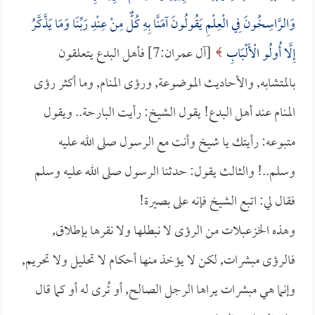
وَالرَّاسِخُونَ فِي الْعِلْمِ يَقُولُونَ آمَنَّا بِهِ كُلٌّ مِنْ عِنْدِ رَبِّنَا وَمَا يَذَّكَّرُ
إِلَّا أُولُو الْأَلْبَابِ
[آل عمران:7] فأهل البدع يتعلقون
بالمتشابه, والأحاديث الموضوعة, ورؤى المنام, وما أكثر رؤى
المنام عند أهل البدع! يقول الشيخ: رأيت البارحة.. ويقول
متبوعه: رأيتك يا شيخ وأنت مع الرسول صلى الله عليه
وسلم..! والثالث يقول: حدثنا الرسول صلى الله عليه وسلم
فقال لي: اتبع الشيخ فإنه على بصيرة!
وهذه الخزعبلات من الرؤى لا نبطلها ولا نقرها بإطلاق,
فالرؤى مبشرات, لكن لا يؤخذ منها أحكام لا تحليل ولا تحريم,
وإنما هي مبشرات يراها الرجل الصالح, أو تُرى له أو كما قال