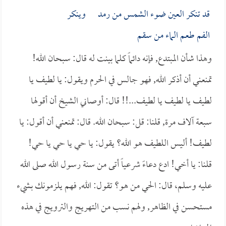
قد تنكر العين ضوء الشمس من رمد وينكر
الفم طعم الماء من سقم
وهذا شأن المبتدع, فإنه دائماً كلما بينت له قال: سبحان الله!
تمنعني أن أذكر الله, فهو جالس في الحرم ويقول: يا لطيف يا
لطيف يا لطيف يا لطيف...!! قال: أوصاني الشيخ أن أقولها
سبعة آلاف مرة, قلنا: قل: سبحان الله. قال: تمنعني أن أقول: يا
لطيف! أليس اللطيف هو الله؟ يقول: يا حي يا حي يا حي!
قلنا: يا أخي! ادع دعاءً شرعياً أتى من سنة رسول الله صلى الله
عليه وسلم، قال: الحي من هو؟ تقول: الله, فهم يلزمونك بشيء
مستحسن في الظاهر, ولهم نسب من التهريج والترويج في هذه