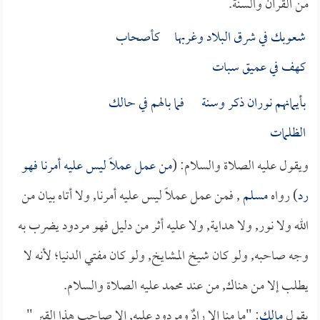
من القرآن والسنة.
شعوبك في شرق البلاد وغربها كأصحاب
كهف في عميق سبات
بأيمانهم نوران ذكر وسنة فما بالهم في حالك
الظلمات
ويقول عليه الصلاة والسلام: (
من عمل عملاً ليس عليه أمرنا فهو
رد
) رواه
مسلم
, فمن عمل عملاً ليس عليه أمرنا, ولا أتاه بيان من
الله ولا نور, ولا هداية, ولا عليه أثر من دليل فهو مردود يضرب به
وجه صاحبه, ولو كان شيخ المشايخ, ولو كان مفتي الدنيا؛ لأنه لا
يطلب إلا من هناك, من عند محمد عليه الصلاة والسلام.
يقول
مالك
: "ما منا إلا رادٌ ومردود عليه, إلا صاحب هذا القبر "