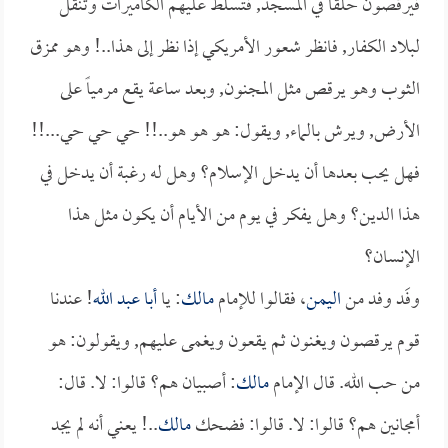
فيرقصون حلقاً في المسجد, فتسلط عليهم الكاميرات وتنقل
لبلاد الكفار, فانظر شعور الأمريكي إذا نظر إلى هذا..! وهو ممزق
الثوب وهو يرقص مثل المجنون, وبعد ساعة يقع مرمياً على
الأرض, ويرش بالماء, ويقول: هو هو هو..!! حي حي حي...!!
فهل يحب بعدها أن يدخل الإسلام؟ وهل له رغبة أن يدخل في
هذا الدين؟ وهل يفكر في يوم من الأيام أن يكون مثل هذا
الإنسان؟
وفَد وفد من
اليمن
، فقالوا للإمام
مالك
: يا
أبا عبد الله
! عندنا
قوم يرقصون ويغنون ثم يقعون ويغمى عليهم, ويقولون: هو
من حب الله. قال الإمام
مالك
: أصبيان هم؟ قالوا: لا. قال:
أمجانين هم؟ قالوا: لا. قالوا: فضحك
مالك
..! يعني أنه لم يجد