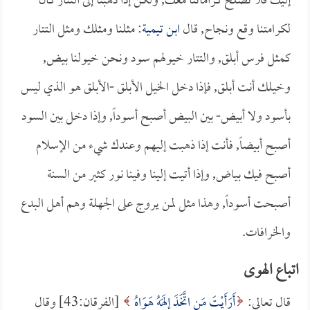
إليك فلا تصلح كراماتنا معك, ولكن إذا ذهبنا إلى التتار كان
لكرامتنا وقع ونجاح, قال
ابن تيمية
: مثلنا ومثلك ومثل التتار
كمثل فرس أبلق, والتتار خيولهم سود ونحن خيولنا بيض,
وخيلك أنت أبلق, فإذا دخل الخيل الأبلق -الأبلق هو الذي ليس
بأسود ولا أبيض- بين البيض أصبح أسوداً, وإذا دخل بين السود
أصبح أبيضاً, فأنت إذا ذهبت إليهم وعندك شيء من الإسلام
أصبح فيك بياض, وإذا أتيت إلينا وفينا نور كثير من السنة
أصبحت أسوداً, وهذا مثل لمن يروج على الجهلة وهم أهل البدع
والخرافات.
اتباع الهوى
قال تعالى:
أَرَأَيْتَ مَنِ اتَّخَذَ إِلَهَهُ هَوَاهُ
[الفرقان:43] وقال