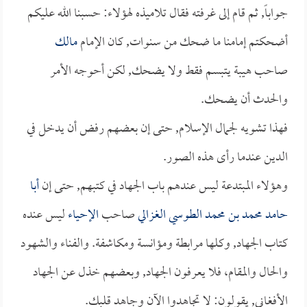
جواباً, ثم قام إلى غرفته فقال تلاميذه لهؤلاء: حسبنا الله عليكم
أضحكتم إمامنا ما ضحك من سنوات, كان الإمام
مالك
صاحب هيبة يتبسم فقط ولا يضحك, لكن أحوجه الأمر
والحدث أن يضحك.
فهذا تشويه لجمال الإسلام, حتى إن بعضهم رفض أن يدخل في
الدين عندما رأى هذه الصور.
وهؤلاء المبتدعة ليس عندهم باب الجهاد في كتبهم, حتى إن
أبا
حامد محمد بن محمد الطوسي الغزالي
صاحب
الإحياء
ليس عنده
كتاب الجهاد, وكلها مرابطة ومؤانسة ومكاشفة. والفناء والشهود
والحال والمقام، فلا يعرفون الجهاد, وبعضهم خذل عن الجهاد
الأفغاني, يقولون: لا تجاهدوا الآن وجاهد قلبك.