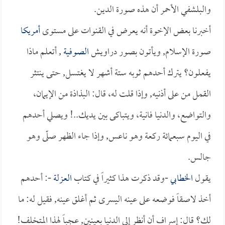
والبلشفي الأحمر أن هذه صورة الدين.
أخبرنا بعض الإخوة أنه يعرض في القنوات على مستوى
أمريكا
صورة الإسلام, ويأتون بصور دراويش
الصوفية
, أتعلم ماذا
يفعلون؟ يترك أحدهم ثوبه ستة أشهر لا يغتسل, حتى ينتثر
القمل من على أذنيه, وإذا قلت له، قال: البذاذة من الإيمان،
والتواضع، والدنيا فانية، ويتباكى بين يديك..! ويصلي أحدهم
في اليوم سبعمائة ركعة وهو ناعس, وإذا جاء الظهر صلّى وهو
جالس.
يقول
الخطابي
-وقد ذكرت هذا كثيراً في كتاب
العزلة
-: أحدهم
أخذ لاصقاً فوضعه على عينه اليسرى ثم أغلق عينه, فقيل له: ما
لك؟ قال: إسراف أن أنظر إلى الدنيا بعينين, عجباً لهذا المتخلف!