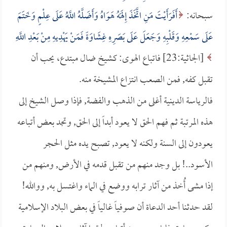
سبحانه:
أَفَرَأَيْتَ مَنِ اتَّخَذَ إِلَهَهُ هَوَاهُ وَأَضَلَّهُ اللَّهُ عَلَى عِلْمٍ وَخَتَمَ
عَلَى سَمْعِهِ وَقَلْبِهِ وَجَعَلَ عَلَى بَصَرِهِ غِشَاوَةً فَمَنْ يَهْدِيهِ مِنْ بَعْدِ اللَّهِ
[الجاثية:23] فاتباع الهوى: كشيخ ضال مبتدع، يحب أن
تقبل كفه, فمن الصعب انتزاع المشيخة منه.
فالرياسة الدينية أغلى من الذهب والفضة, فإذا وصل الشيخ إلى
هذه المرتبة ثم فهم الحق لا يعود أبداً إلى الحق, وتجد بعض أتباعه
يعودون إلى السنة ولكنه لا يعود, تصبح يده مثل الحجر
الأسود..! بل وجد منهم من تقبل قدمه في الأرض, ومنهم من
إذا مشى أُخذ من آثار ترابه ووضع في الماء واغتسل به, ووالله!
لقد حدثنا أحد الدعاة أن صوفياً غالياً في بعض البلاد الإسلامية