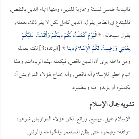
فالبدعة طمس للسنة ومحاربة للدين، ومنها اتهام الدين بالنقص,
فالمبتدع في الظاهر يقول: الدين كامل لكن لا يقر ذلك بعمله,
يقول سبحانه:
الْيَوْمَ أَكْمَلْتُ لَكُمْ دِينَكُمْ وَأَتْمَمْتُ عَلَيْكُمْ
نِعْمَتِي وَرَضِيتُ لَكُمُ الْإِسْلامَ دِيناً
[المائدة:3] لكنه بعمله
ومن داخله يرى أن الدين ناقص, فيكمله بهذه الزيادات, وهذا
اتهام خطير للإسلام أنه ناقص, وأنه محتاج لهؤلاء الدراويش أن
يكملوه أو يزيدوا فيه وينظموه.
تشويه جمال الإسلام
الإسلام جميل, وبديع, ورائع, لكن هؤلاء الدراويش شوهوه
-والله- وقبحوه حتى يظن المستعمر والخواجة والوثني