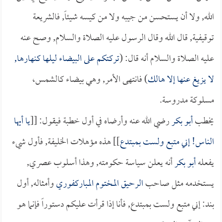
الله, ولا أن يستحسن من جيبه ولا من كيسه شيئاً, فالشريعة
توقيفية, قال الله وقال الرسول عليه الصلاة والسلام, وصح عنه
عليه الصلاة والسلام أنه قال: (
تركتكم على البيضاء ليلها كنهارها,
لا يزيغ عنها إلا هالك
) فانتهى الأمر, وهي بيضاء كالشمس،
مسلوكة مدروسة.
يخطب
أبو بكر
رضي الله عنه وأرضاه في أول خطبة فيقول: [[
يا أيها
الناس! إني متبع ولست بمبتدع
]] هذه مؤهلات الخليفة, فأول شيء
يفعله
أبو بكر
أنه يعلن سياسة حكومته, وهذا أسلوب عصري,
يستخدمه مثل صاحب
الرحيق المختوم
المباركفوري
وأمثاله, أول
بند: إني متبع ولست بمبتدع, فأنا إذا قرأت عليكم دستوراً فإنما هو