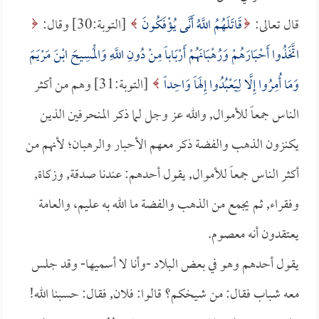
قال تعالى:
قَاتَلَهُمُ اللَّهُ أَنَّى يُؤْفَكُونَ
[التوبة:30] وقال:
اتَّخَذُوا أَحْبَارَهُمْ وَرُهْبَانَهُمْ أَرْبَاباً مِنْ دُونِ اللَّهِ وَالْمَسِيحَ ابْنَ مَرْيَمَ
وَمَا أُمِرُوا إِلَّا لِيَعْبُدُوا إِلَهاً وَاحِداً
[التوبة:31] وهم من أكثر
الناس جمعاً للأموال, والله عز وجل لما ذكر المنحرفين الذين
يكنزون الذهب والفضة ذكر معهم الأحبار والرهبان؛ لأنهم من
أكثر الناس جمعاً للأموال, يقول أحدهم: عندنا صدقة, وزكاة,
وفقراء, ثم يجمع من الذهب والفضة ما الله به عليم، والعامة
يعتقدون أنه معصوم.
يقول أحدهم وهو في بعض البلاد -وأنا لا أسميها- وقد جلس
معه شباب فقال: من شيخكم؟ قالوا: فلان, فقال: حسبنا الله!