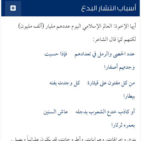
أسباب انتشار البدع
أيها الإخوة: العالم الإسلامي اليوم عددهم مليار (ألف مليون)
لكنهم كما قال الشاعر:
عدد الحصى والرمل في تعدادهم فإذا حسبت
وجدتهم أصفارا
من كل مفتون على قيثارة كل وجدت بفنه
بيطارا
أو كاذب خدع الشعوب بدجله عاش السنين
بعمره ثرثارا
بدع, وخرافات, وهوايات, وأطروحات، قد يكون علمانياً ويصلي,