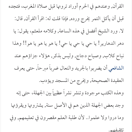
القرآن, وعندهم في الحرم أوراد ترونها قبل صلاة المغرب، فتجده
قبل أن يأكل التمر يخرج ورده, فإذا قلت له: اقرأ القرآن, قال:
لا. ورد الشيخ أفضل في هذه الساعة, وكلامه ملعثم، يقول: يا
دهر الدهارير! يا حي يا حي يا حي! يا هو يا هو يا هو!! وهذا
نباح كلاب, وصياح دجاج, وليس بذكر, هؤلاء جزاؤهم عند
الشافعي
أن يضربوا بالجريد والنعال ضرباً مبرحاً, حتى يعرف
العقيدة الصحيحة, ويخرج من المسجد ويؤدب.
وهذه الكتب موجودة وتنشر نشراً عظيماً بين الجهلة، حتى إنه
وجد بعض الجهلة الذين هم في الأصل سنة, يشترونها ويقرؤنها
وما دروا ولا علموا.. لأن طلبة العلم مقصرون في تعليمهم, وفي
تثقيفهم.