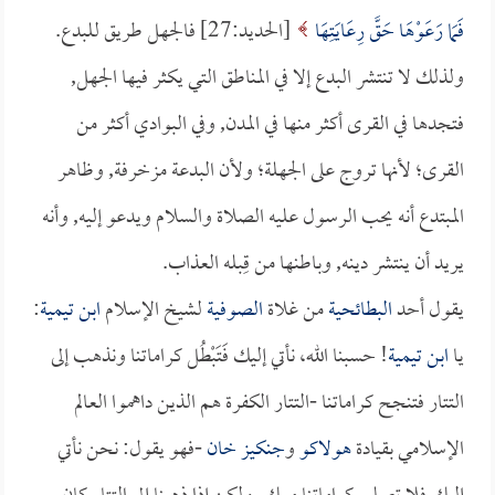
فَمَا رَعَوْهَا حَقَّ رِعَايَتِهَا
[الحديد:27] فالجهل طريق للبدع.
ولذلك لا تنتشر البدع إلا في المناطق التي يكثر فيها الجهل,
فتجدها في القرى أكثر منها في المدن, وفي البوادي أكثر من
القرى؛ لأنها تروج على الجهلة؛ ولأن البدعة مزخرفة, وظاهر
المبتدع أنه يحب الرسول عليه الصلاة والسلام ويدعو إليه, وأنه
يريد أن ينتشر دينه, وباطنها من قِبله العذاب.
يقول أحد
البطائحية
من غلاة
الصوفية
لشيخ الإسلام
ابن تيمية
:
يا
ابن تيمية
! حسبنا الله، نأتي إليك فَتَبْطُل كراماتنا ونذهب إلى
التتار فتنجح كراماتنا -التتار الكفرة هم الذين داهموا العالم
الإسلامي بقيادة
هولاكو
و
جنكيز خان
-فهو يقول: نحن نأتي