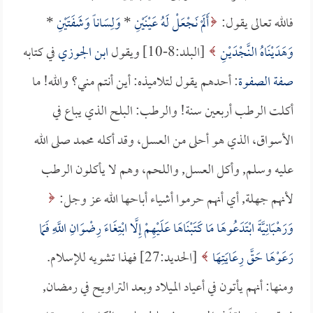
فالله تعالى يقول:
أَلَمْ نَجْعَلْ لَهُ عَيْنَيْنِ
*
وَلِسَاناً وَشَفَتَيْنِ
*
وَهَدَيْنَاهُ النَّجْدَيْنِ
[البلد:8-10] ويقول
ابن الجوزي
في كتابه
صفة الصفوة
: أحدهم يقول لتلاميذه: أين أنتم مني؟ والله! ما
أكلت الرطب أربعين سنة! والرطب: البلح الذي يباع في
الأسواق، الذي هو أحلى من العسل، وقد أكله محمد صلى الله
عليه وسلم, وأكل العسل, واللحم، وهم لا يأكلون الرطب
لأنهم جهلة, أي أنهم حرموا أشياء أباحها الله عز وجل:
وَرَهْبَانِيَّةً ابْتَدَعُوهَا مَا كَتَبْنَاهَا عَلَيْهِمْ إِلَّا ابْتِغَاءَ رِضْوَانِ اللَّهِ فَمَا
رَعَوْهَا حَقَّ رِعَايَتِهَا
[الحديد:27] فهذا تشويه للإسلام.
ومنها: أنهم يأتون في أعياد الميلاد وبعد التراويح في رمضان,