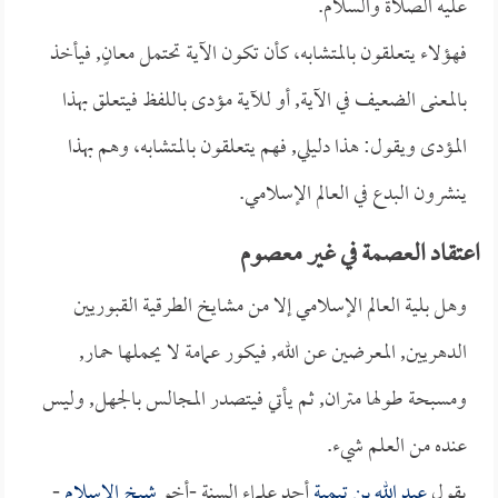
عليه الصلاة والسلام.
فهؤلاء يتعلقون بالمتشابه، كأن تكون الآية تحتمل معانٍ, فيأخذ
بالمعنى الضعيف في الآية, أو للآية مؤدى باللفظ فيتعلق بهذا
المؤدى ويقول: هذا دليلي, فهم يتعلقون بالمتشابه، وهم بهذا
ينشرون البدع في العالم الإسلامي.
اعتقاد العصمة في غير معصوم
وهل بلية العالم الإسلامي إلا من مشايخ الطرقية القبوريين
الدهريين, المعرضين عن الله, فيكور عمامة لا يحملها حمار,
ومسبحة طولها متران, ثم يأتي فيتصدر المجالس بالجهل, وليس
عنده من العلم شيء.
يقول
عبد الله بن تيمية
أحد علماء السنة -أخو
شيخ الإسلام
-