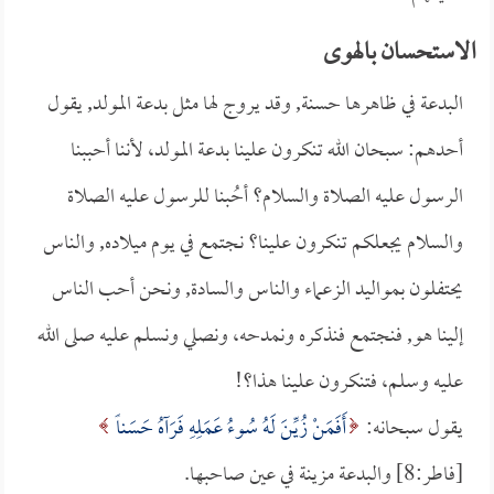
الاستحسان بالهوى
البدعة في ظاهرها حسنة, وقد يروج لها مثل بدعة المولد, يقول
أحدهم: سبحان الله تنكرون علينا بدعة المولد، لأننا أحببنا
الرسول عليه الصلاة والسلام؟ أحُبنا للرسول عليه الصلاة
والسلام يجعلكم تنكرون علينا؟ نجتمع في يوم ميلاده, والناس
يحتفلون بمواليد الزعماء والناس والسادة, ونحن أحب الناس
إلينا هو, فنجتمع فنذكره ونمدحه، ونصلي ونسلم عليه صلى الله
عليه وسلم، فتنكرون علينا هذا؟!
يقول سبحانه:
أَفَمَنْ زُيِّنَ لَهُ سُوءُ عَمَلِهِ فَرَآهُ حَسَناً
[فاطر:8] والبدعة مزينة في عين صاحبها.