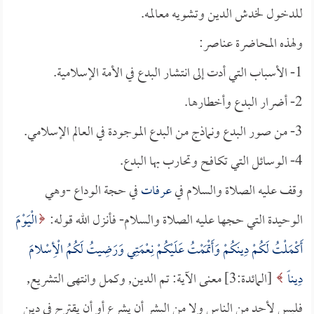
للدخول لخدش الدين وتشويه معالمه.
ولهذه المحاضرة عناصر:
1- الأسباب التي أدت إلى انتشار البدع في الأمة الإسلامية.
2- أضرار البدع وأخطارها.
3- من صور البدع ونماذج من البدع الموجودة في العالم الإسلامي.
4- الوسائل التي تكافح وتحارب بها البدع.
وقف عليه الصلاة والسلام في
عرفات
في حجة الوداع -وهي
الوحيدة التي حجها عليه الصلاة والسلام- فأنزل الله قوله:
الْيَوْمَ
أَكْمَلْتُ لَكُمْ دِينَكُمْ وَأَتْمَمْتُ عَلَيْكُمْ نِعْمَتِي وَرَضِيتُ لَكُمُ الْأِسْلامَ
دِيناً
[المائدة:3] معنى الآية: تم الدين, وكمل وانتهى التشريع,
فليس لأحد من الناس ولا من البشر أن يشرع أو أن يقترح في دين