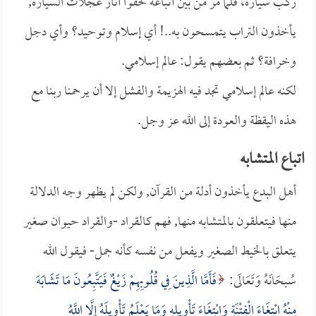
ركب سيارة، فلما مر من بين أتباعه لحقوا آثار عجلات السيارة,
يأخذون التراب يتمسحون به..! أي إسلام وتوحيد؟ وأي دجل
وخرافة؟ ثم بعضهم يقول: عالم إسلامي.
لكنه عالم إسلامي تجد فيه الهزيمة والفشل إلا أن يرحمنا ربنا مع
هذه اليقظة والعودة إلى الله عز وجل.
اتباع المتشابه
أهل البدع يأخذون أدلة من القرآن, ولكن لم يظهر وجه الدلالة
منها فيتعلقون بالمتشابه منها, فهم كالقراد -والقراد حيوان صغير
يتعلق بالخيط الصغير ويفعل من نفسه كأنه جمل- فيقول الله
سُبحَانَهُ وَتَعَالَى:
فَأَمَّا الَّذِينَ فِي قُلُوبِهِمْ زَيْغٌ فَيَتَّبِعُونَ مَا تَشَابَهَ
مِنْهُ ابْتِغَاءَ الْفِتْنَةِ وَابْتِغَاءَ تَأْوِيلِهِ وَمَا يَعْلَمُ تَأْوِيلَهُ إِلَّا اللَّهُ