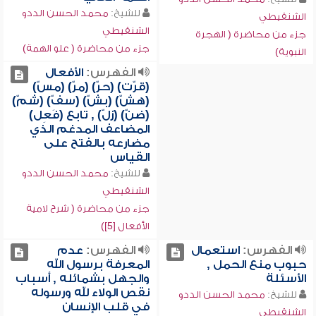
للشيخ:
محمد الحسن الددو
الشنقيطي
الشنقيطي
جزء من محاضرة ( الهجرة
جزء من محاضرة ( علو الهمة)
النبوية)
الفهرس:
الأفعال
(قرّت) (حرّ) (مرّ) (مسّ)
(هشّ) (بشّ) (سفّ) (شمّ)
(ضنّ) (زلّ) , تابع (فَعِل)
المضاعف المدغم الذي
مضارعه بالفتح على
القياس
للشيخ:
محمد الحسن الددو
الشنقيطي
جزء من محاضرة ( شرح لامية
الأفعال [5])
الفهرس:
استعمال
الفهرس:
عدم
حبوب منع الحمل ,
المعرفة برسول الله
الأسئلة
والجهل بشمائله , أسباب
نقص الولاء لله ورسوله
للشيخ:
محمد الحسن الددو
في قلب الإنسان
الشنقيطي