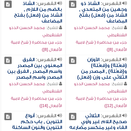
الفهرس:
الشاذ ذو
الفهرس:
الشاذ
وجهين من المتعدي ,
بالضم من اللازم ,
الشاذ من (فعَل) بفتح
الشاذ من (فعَل) بفتح
المضاعف
المضاعف
للشيخ:
محمد الحسن الددو
للشيخ:
محمد الحسن الددو
الشنقيطي
الشنقيطي
جزء من محاضرة ( شرح لامية
جزء من محاضرة ( شرح لامية
الأفعال [8])
الأفعال [8])
الفهرس:
الأوزان
الفهرس:
الفرق
(فَعْلَة) و(فِعْلَة)
المعنوي بين المصدر
و(فُعْلَة) , المصدر من
واسم المصدر , الفرق بين
الثلاثي على وزن (فَعَل)
المصدر واسم المصدر
للشيخ:
محمد الحسن الددو
للشيخ:
محمد الحسن الددو
الشنقيطي
الشنقيطي
جزء من محاضرة ( شرح لامية
جزء من محاضرة ( شرح لامية
الأفعال [12])
الأفعال [14])
الفهرس:
الثلاثي
الفهرس:
أنواع
صحيح اللام غير واوي
التنوين , باب حكم
الفاء وغير منكسر مضارعه
التنوين والنون الساكنة