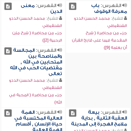
الفهرس:
باب
الفهرس:
معنى
معرفة الوقوف
الدين
للشيخ:
محمد الحسن الددو
للشيخ:
محمد الحسن الددو
الشنقيطي
الشنقيطي
جزء من محاضرة ( شرح
جزء من محاضرة ( شرح متن
المقدمة فيما على قارئ القرآن
الرحبية [2])
أن يعلمه [9])
الفهرس:
المجالسة
والمناصحة بين
المتحابين في الله ,
مقتضيات الحب في الله
تعالى
للشيخ:
محمد الحسن الددو
الشنقيطي
جزء من محاضرة ( المحبة في
الله)
الفهرس:
بيعة
الفهرس:
الهمة
العقبة الثانية , بداية
العالية المكتسبة في
ملامح الهجرة إلى المدينة
حياة الإنسان , أقسام
الهمة العالية
للشيخ:
محمد الحسن الددو