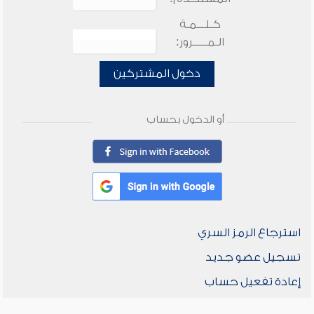
كـلـــمـة
الـمـــــرور:
دخول المشتركين
أو الدخول بحساب
استرجاع الرمز السري
تسجيل عضو جديد
إعادة تفعيل حساب