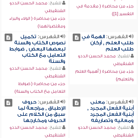
للشيخ:
محمد الحسن الددو
جزء من محاضرة ( مقدمة في
الشنقيطي
التفسير [1])
جزء من محاضرة ( الولاء والبراء
ومقتضياتهما)
الفهرس:
الهمة في
الفهرس:
تكميل
طلب العلم , أركان
نصوص الكتاب والسنة
طلب العلم
لبعضها البعض , ضوابط
التعامل مع الكتاب
للشيخ:
محمد الحسن الددو
والسنة
الشنقيطي
للشيخ:
محمد الحسن الددو
جزء من محاضرة ( أهمية العلم
الشنقيطي
والتعليم)
جزء من محاضرة ( ضوابط
التعامل مع الكتاب والسنة)
الفهرس:
معنى
الفهرس:
حروف
أبنية الفعل المجرد ,
الإطباق , مراجعة لما
أبنية الفعل المجرد
سبق من الكلام على
ومعانيه وتصاريفه
الحروف ومخارجها
للشيخ:
محمد الحسن الددو
للشيخ:
محمد الحسن الددو
الشنقيطي
الشنقيطي