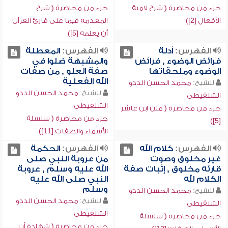
جزء من محاضرة ( شرح لامية
جزء من محاضرة ( شرح
الأفعال [2])
المقدمة فيما على قارئ القرآن
أن يعلمه [5])
الفهرس:
أدلة
الفهرس:
المعطلة
فرائض الوضوء , فرائض
والمشبهة ضلوا في
الوضوء وملحقاتها
صفة العلو , من صفات
الله الفعلية
للشيخ:
محمد الحسن الددو
للشيخ:
محمد الحسن الددو
الشنقيطي
الشنقيطي
جزء من محاضرة ( متن ابن عاشر
جزء من محاضرة ( سلسلة
[5])
الأسماء والصفات [11])
الفهرس:
كلام الله
الفهرس:
الحكمة
غير مخلوق وصوت
من عروبة النبي صلى
قارئه مخلوق , إثبات صفة
الله عليه وسلم , عروبة
الكلام لله
النبي صلى الله عليه
وسلم
للشيخ:
محمد الحسن الددو
للشيخ:
محمد الحسن الددو
الشنقيطي
الشنقيطي
جزء من محاضرة ( سلسلة
جزء من محاضرة ( شهادة أن