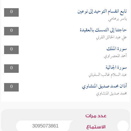
تابع انقسام التوحيد إلى نوعين
0
ياسر برهامي
حاجتنا إلى التمسك بالعقيدة
0
علي عبد الخالق القرني
سورة الملك
0
أحمد المعصراوي
سورة الجاثية
0
عبد السلام غالب السفياني
أذان محمد صديق المنشاوي
0
محمد صديق المنشاوي
عدد مرات
3095073861
الاستماع