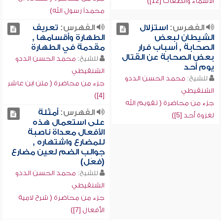
الأسماء والصفات [12])
محمداً رسول الله)
الفهرس:
استزلال
الفهرس:
تعريف
الشيطان لبعض
الطهارة وأقسامها ,
الصحابة , أسباب فرار
مقدمة في الطهارة
بعض الصحابة عن القتال
للشيخ:
محمد الحسن الددو
يوم أحد
الشنقيطي
للشيخ:
محمد الحسن الددو
جزء من محاضرة ( متن ابن عاشر
الشنقيطي
[4])
جزء من محاضرة ( تقويم الله
الفهرس:
أمثلة
لغزوة أحد [5])
على استعمال هذه
الأفعال معداة ناصبة
للمضارع واشتهاره ,
جوالب الضم لعين مضارع
(فعَل)
للشيخ:
محمد الحسن الددو
الشنقيطي
جزء من محاضرة ( شرح لامية
الأفعال [7])