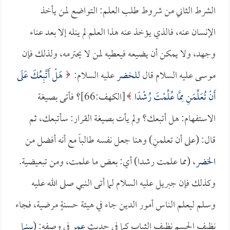
الشرط الثاني من شروط طلب العلم: التواضع لمن يأخذ
الإنسان عنه، فالذي يؤخذ عنه هذا العلم لم ينله إلا بعد عناء
وجهد، ولا يمكن أن يضيعه فيعطيه لمن لا يحترمه، ولذلك فإن
موسى عليه السلام قال
للخضر
عليه السلام:
هَلْ أَتَّبِعُكَ عَلَى
أَنْ تُعَلِّمَنِ مِمَّا عُلِّمْتَ رُشْدًا
[الكهف:66]؟ فأتى بصيغة
الاستفهام: هل أتبعك؟ ولم يأت بصيغة القرار: سأتبعك، ثم
قال: (على أن تعلمنِ) وهنا جعل نفسه طالباً مع أنه أفضل من
الخضر
، (مما علمت رشدا) أي: بعض ما علمت، ومن تبعيضية.
وكذلك فإن جبريل عليه السلام لما أتى النبي صلى الله عليه
وسلم ليعلم الناس أمور الدين جاء في هيئة حسنةٍ مرضية، فجاء
نظيف الجسم نظيف الثياب كما في حديث
عمر
في وصفه: (
بينما