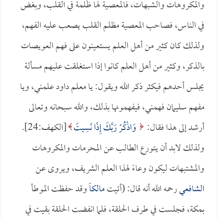
والمكروهات والشبهات، فالمعصية لها ظُلمة في القلب، وبغض
في الناس، فصاحب المعصية مظلم القلب يصعب عليه الفهم،
ولذلك كان كثير من أهل العلم يستعينون على فهم العويصات
بالذكر، وكثير من أهل العلم كانوا إذا استغلقت عليهم مسألة
يجلس أحدهم فيكثر ذكر الله ويقول: يا معلم داود علمني، ويا
مفهم سليمان فهمني، فيفهمونها بذلك، والله سبحانه وتعالى
أرشد إلى هذا فقال:
وَاذْكُرْ رَبَّكَ إِذَا نَسِيتَ
[الكهف:24].
ولذلك لابد أن يتورع الطالب عن المحرمات والمكروهات
والمشتبهات ليكون وعاءً لهذا العلم الشريف، ويروى عن
الشافعي
رحمه الله أنه قال: (أتيت
مالكاً
وقد حفظت الموطأ
بمكة، فجلست في طرف الحلقة، فلما انفضت الحلقة بقيت في