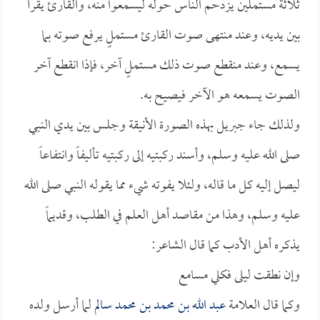
ثلاثة مستملين يزدحم الناس حوله ليسمعوا منه، والقارئ يقرأ
بين يديه، وعند منتهى صوت القارئ مستملٍ يرفع صوته بما
يسمع، وعند منقطع صوت ذلك مستملٍ آخر، فإذا انقطع آخر
الصوت يسمعه هو الآخر فيصيح به.
ولذلك جاء جبريل بهذه الصورة الأنيقة وجلس بين يدي النبي
صلى الله عليه وسلم، وأسند ركبتيه إلى ركبتيه تأليفاً وانتفاعاً
ليصل إليه كل ما قاله، ولئلا يفوته شيء مما يقوله النبي صلى الله
عليه وسلم، وهذا من مقاصد أهل العلم في الطلب، وقديماً
يذكره أهل الأدب كما قال الشاعر:
وإن نطقت ليلى فكلي مسامع
وكما قال العلامة
عبد الله بن محمد بن محمد سالم
لما أرسل ولده