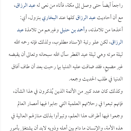
راجعاً أيضاً حتى وصل إلى مكة، فأتاه من نعى له
عبد الرزاق
،
مع أن أحاديث
عبد الرزاق
كلها عند
البخاري
بنزول، أي:
أخذها من تلامذته، و
أحمد بن حنبل
وغيرهم من تلامذة
عبد
الرزاق
، لكن علو رتبة الإسناد مطلوب، ولذلك فإنه رحمه الله
ليلة موته وهي ليلة عيد الفطر سأل الله سبحانه وتعالى أن يقبضه
غير مضيعٍ، فقد ضاقت عليه الدنيا بما رحبت بعد أن طاف آفاق
الدنيا في طلب الحديث وجمعه.
وكذلك كان عدد كبير من الأئمة الذين يُذكرون في هذا الشأن،
فإنهم تبعوا في رحلاتهم العلمية التي جابوا فيها أمصار العالم
وجمعوا فيها أطراف هذا العلم، وتبوأوا بذلك منازلهم العالية في
هذه الأمة، والإنسان ما دام بين أهله وذويه لابد أن يشتغل بأمور