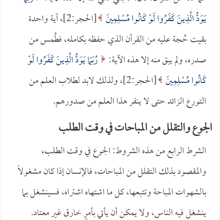
يَوَدُّ الَّذِينَ كَفَرُوا لَوْ كَانُوا مُسْلِمِينَ
[الحجر:2]، آية واحدة
بقيت حُجة عليه من القرآن الذي حفظه بكامله، فطُمس من
صدره، ولم يبق منه إلا هذه الآية:
رُبَمَا يَوَدُّ الَّذِينَ كَفَرُوا لَوْ
كَانُوا مُسْلِمِينَ
[الحجر:2]، ولذلك لابد لطلاب العلم من
التورع الزائد حتى لا ينفر هذا العلم من صدورهم.
الجوع والتقلل من المباحات في وقت الطلب
الشرط الرابع من هذه الشروط: الجوع في وقت الطلب،
والمقصود بذلك التقلل من المباحات، فالإنسان إذا كان مشغولاً
بالشهوات المباحة وتتبعها، كل ما اشتهاه اشتراه، فسينشغل بما
ينشغل فيه الناس، ولا يمكن أن يأتي بأمرٍ خارق غير معتاد.