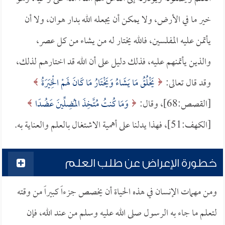
خير ما في الأرض، ولا يمكن أن يجعله الله بدار هوان، ولا أن
يأتمن عليه المفلسين، فالله يختار له من يشاء من كل عصر،
والذين يأتمنهم عليه، فذلك دليل على أن الله قد اختارهم لذلك،
وقد قال تعالى:
يَخْلُقُ مَا يَشَاءُ وَيَخْتَارُ مَا كَانَ لَهمْ الْخِيَرَةُ
[القصص:68]، وقال:
وَمَا كُنتُ مُتَّخِذَ المُضِلِّينَ عَضُدًا
[الكهف:51]، فهذا يدلنا على أهمية الاشتغال بالعلم والعناية به.
خطورة الإعراض عن طلب العلم
ومن مهمات الإنسان في هذه الحياة أن يخصص جزءاً كبيراً من وقته
لتعلم ما جاء به الرسول صلى الله عليه وسلم من عند الله، فإن