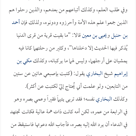
وفي طلب العلم، وكذلك أتباعهم من بعدهم، والذين رحلوا هم
الذين جمعوا علم هذه الأمة وأحرزوه ودونوه، ولذلك فإن
أحمد
بن حنبل
و
يحيى بن معين
قالا: "ما بقيت قرية من قرى الدنيا
يُذكر فيها الحديث إلا دخلناها"، وكثير من رحلتهما كانا فيه
يمشيان على أرجلهما، وليس لهما ما يركبانه، وكذلك
مكي بن
إبراهيم
شيخ
البخاري
يقول: (كتبت بإصبعي هاتين عن ستين
من التابعين، ولو علمت أني يُحتاج إليّ لكتبت عن أكثر).
وكذلك
البخاري
نفسه؛ فقد تربى يتيماً فقيراً وعمي بصره وهو
في الرابعة من عمره، لكن أمه كانت ذات همة عالية فكانت تجتهد
في الدعاء أن يرد الله إليه بصره، فأجاب الله دعوتها فاستيقظ من