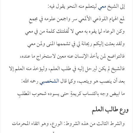
إلى الشيخ
معي
ليتعلم منه النحو يقول فيه:
لمع الهمام اللوذعي الألمعي سر واجمعن علومه في مجمعِ
وكن الوعاء لما يفوه به معي لا تُفلتنك كلمة من في معي
ولقد بعثت إليكم ريحانة لي في تشممها المنى ولمن معي
فالتواضع لمن يأخذ الإنسان عنه معين لاستخراج ما عنده،
فالشيخ لم يكن ليرحل إليه في طلب العلم، وليؤخذ منه العلم إلا
بعد أن ينصب هو ويتعب، وكما قال
الشخصبي
رحمه الله:
ما ابيض وجه باكتساب كريمةٍ حتى يسوده شحوب المطلبِ
ورع طالب العلم
والشرط الثالث من هذه الشروط: الورع، وهو اتقاء المحرمات