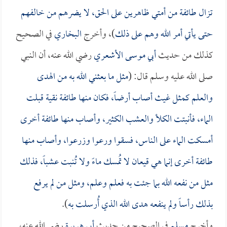
تزال طائفة من أمتي ظاهرين على الحق، لا يضرهم من خالفهم
حتى يأتي أمر الله وهم على ذلك
)، وأخرج
البخاري
في الصحيح
كذلك من حديث
أبي موسى الأشعري
رضي الله عنه، أن النبي
صلى الله عليه وسلم قال: (
مثل ما بعثني الله به من الهدى
والعلم كمثل غيث أصاب أرضاً، فكان منها طائفة نقية قبلت
الماء، فأنبتت الكلأ والعشب الكثير، وأصاب منها طائفة أخرى
أمسكت الماء على الناس، فسقوا ورعوا وزرعوا، وأصاب منها
طائفة أخرى إنما هي قيعان لا تُمسك ماءً ولا تُنبت عشباً، فذلك
مثل من نفعه الله بما جئت به فعلم وعلم، ومثل من لم يرفع
بذلك رأساً ولم ينفعه هدى الله الذي أُرسلت به
).
وأخرج
مسلم
في الصحيح من حديث
أبي هريرة
رضي الله عنه،