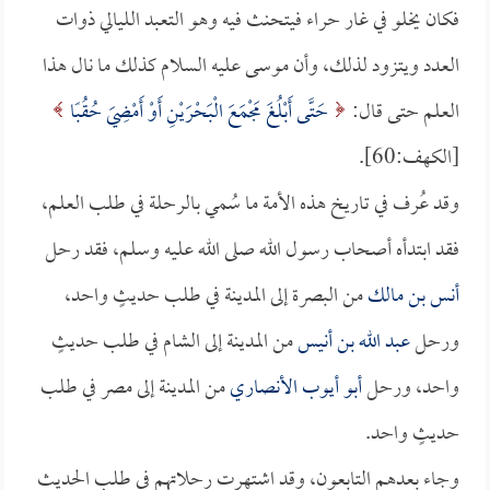
فكان يخلو في غار حراء فيتحنث فيه وهو التعبد الليالي ذوات
العدد ويتزود لذلك، وأن موسى عليه السلام كذلك ما نال هذا
العلم حتى قال:
حَتَّى أَبْلُغَ مَجْمَعَ الْبَحْرَيْنِ أَوْ أَمْضِيَ حُقُبًا
[الكهف:60].
وقد عُرف في تاريخ هذه الأمة ما سُمي بالرحلة في طلب العلم،
فقد ابتدأه أصحاب رسول الله صلى الله عليه وسلم، فقد رحل
أنس بن مالك
من البصرة إلى المدينة في طلب حديثٍ واحد،
ورحل
عبد الله بن أنيس
من المدينة إلى الشام في طلب حديثٍ
واحد، ورحل
أبو أيوب الأنصاري
من المدينة إلى مصر في طلب
حديثٍ واحد.
وجاء بعدهم التابعون، وقد اشتهرت رحلاتهم في طلب الحديث