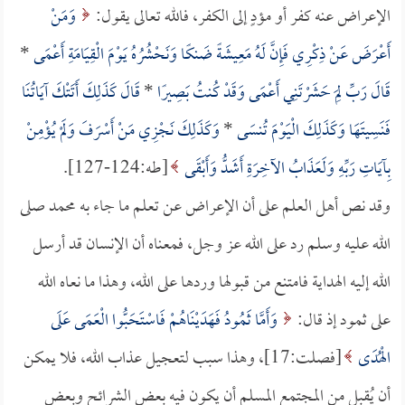
الإعراض عنه كفر أو مؤدٍ إلى الكفر، فالله تعالى يقول:
وَمَنْ
أَعْرَضَ عَنْ ذِكْرِي فَإِنَّ لَهُ مَعِيشَةً ضَنكًا وَنَحْشُرُهُ يَوْمَ الْقِيَامَةِ أَعْمَى
*
قَالَ رَبِّ لِمَ حَشَرْتَنِي أَعْمَى وَقَدْ كُنتُ بَصِيرًا
*
قَالَ كَذَلِكَ أَتَتْكَ آيَاتُنَا
فَنَسِيتَهَا وَكَذَلِكَ الْيَوْمَ تُنسَى
*
وَكَذَلِكَ نَجْزِي مَنْ أَسْرَفَ وَلَمْ يُؤْمِنْ
بِآيَاتِ رَبِّهِ وَلَعَذَابُ الآخِرَةِ أَشَدُّ وَأَبْقَى
[طه:124-127].
وقد نص أهل العلم على أن الإعراض عن تعلم ما جاء به محمد صلى
الله عليه وسلم رد على الله عز وجل، فمعناه أن الإنسان قد أرسل
الله إليه الهداية فامتنع من قبولها وردها على الله، وهذا ما نعاه الله
على ثمود إذ قال:
وَأَمَّا ثَمُودُ فَهَدَيْنَاهُمْ فَاسْتَحَبُّوا الْعَمَى عَلَى
الْهُدَى
[فصلت:17]، وهذا سبب لتعجيل عذاب الله، فلا يمكن
أن يُقبل من المجتمع المسلم أن يكون فيه بعض الشرائح وبعض