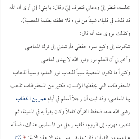
مجلسه، فنظر إليّ ودعاني فتعرف إليّ وقال: يا بني! إني أرى أن الله
قد قذف في قلبك شيئاً من نوره فلا تطفئه بظلمة المعصية).
وكذلك يروى عنه أنه قال:
شكوت إلى وكيع سوء حفظي فأرشدني إلى ترك المعاصي
وأخبرني أن العلم نور ونور الله لا يهدى لعاصي
وكثيراً ما تكون المعصية سبباً لذهاب نور العلم، وسبباً لذهاب
المحفوظات التي يحفظها الإنسان، فكثير من المحفوظات تذهب
بها المعاصي، وقد ثبت أن رجلاً أسلم في أيام
عمر بن الخطاب
رضي الله عنه، فحفظ القرآن كاملاً وكان يقرأ به في المدينة، ثم
تنصر، فهرب إلى الروم، فلقيه رجل من المسلمين هنالك، فسأله
عما معه من القرآن، قال: ما بقي معي منه إلا هذه الآية:
رُبَمَا