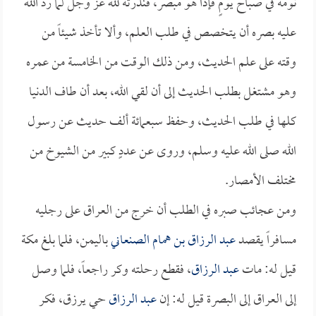
نومه في صباح يومٍ فإذا هو مبصر، فنذرته لله عز وجل لما رد الله
عليه بصره أن يتخصص في طلب العلم، وألا تأخذ شيئاً من
وقته على علم الحديث، ومن ذلك الوقت من الخامسة من عمره
وهو مشتغل بطلب الحديث إلى أن لقي الله، بعد أن طاف الدنيا
كلها في طلب الحديث، وحفظ سبعمائة ألف حديث عن رسول
الله صلى الله عليه وسلم، وروى عن عددٍ كبير من الشيوخ من
مختلف الأمصار.
ومن عجائب صبره في الطلب أن خرج من العراق على رجليه
مسافراً يقصد
عبد الرزاق بن همام الصنعاني
باليمن، فلما بلغ مكة
قيل له: مات
عبد الرزاق
، فقطع رحلته وكر راجعاً، فلما وصل
إلى العراق إلى البصرة قيل له: إن
عبد الرزاق
حي يرزق، فكر