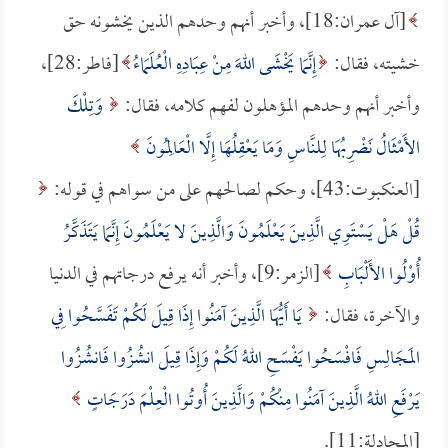
[آل عمران:18]، وأخبر أنهم وحدهم الذين يخشونه حق
خشيته، فقال:
إِنَّمَا يَخْشَى اللهَ مِنْ عِبَادِهِ الْعُلَمَاءُ
[فاطر:28]،
وأخبر أنهم وحدهم المؤهلون لفهم كلامه، فقال:
وَتِلْكَ
الأَمْثَالُ نَضْرِبُهَا لِلنَّاسِ وَمَا يَعْقِلُهَا إِلَّا الْعَالِمُونَ
[العنكبوت:43]، وحكم لصالحهم على من سواهم في قوله:
قُلْ هَلْ يَسْتَوِي الَّذِينَ يَعْلَمُونَ وَالَّذِينَ لا يَعْلَمُونَ إِنَّمَا يَتَذَكَّرُ
أُوْلُوا الأَلْبَابِ
[الزمر:9]، وأخبر أنه يرفع درجاتهم في الدنيا
والآخرة، فقال:
يَا أَيُّهَا الَّذِينَ آمَنُوا إِذَا قِيلَ لَكُمْ تَفَسَّحُوا فِي
المَجَالِسِ فَافْسَحُوا يَفْسَحِ اللهُ لَكُمْ وَإِذَا قِيلَ انشُزُوا فَانشُزُوا
يَرْفَعِ اللهُ الَّذِينَ آمَنُوا مِنْكُمْ وَالَّذِينَ أُوتُوا الْعِلْمَ دَرَجَاتٍ
[المجادلة:11].