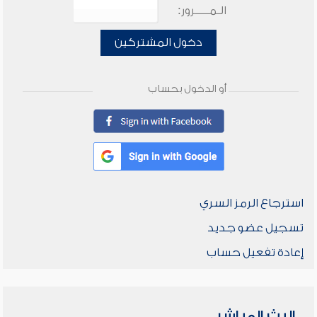
الـمـــــرور:
دخول المشتركين
أو الدخول بحساب
استرجاع الرمز السري
تسجيل عضو جديد
إعادة تفعيل حساب
البث المباشر