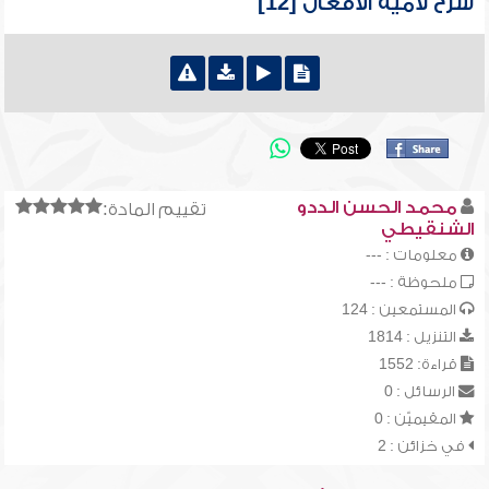
شرح لامية الأفعال [12]
محمد الحسن الددو
تقييم المادة:
الشنقيطي
معلومات : ---
ملحوظة : ---
المستمعين : 124
التنزيل : 1814
قراءة: 1552
الرسائل : 0
المقيميّن : 0
في خزائن : 2