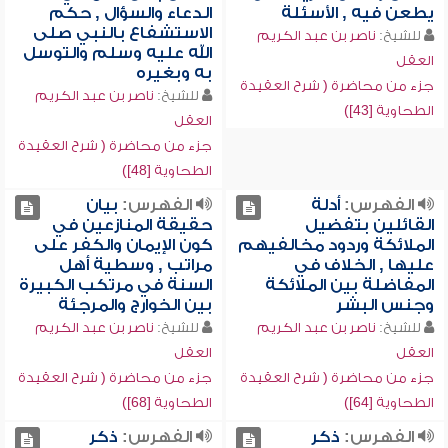
يطعن فيه , الأسئلة
الدعاء والسؤال , حكم
الاستشفاع بالنبي صلى
للشيخ:
ناصر بن عبد الكريم
الله عليه وسلم والتوسل
العقل
به وبغيره
جزء من محاضرة ( شرح العقيدة
للشيخ:
ناصر بن عبد الكريم
الطحاوية [43])
العقل
جزء من محاضرة ( شرح العقيدة
الطحاوية [48])
الفهرس:
أدلة
الفهرس:
بيان
القائلين بتفضيل
حقيقة المنازعين في
الملائكة وردود مخالفيهم
كون الإيمان والكفر على
عليها , الخلاف في
مراتب , وسطية أهل
المفاضلة بين الملائكة
السنة في مرتكب الكبيرة
وجنس البشر
بين الخوارج والمرجئة
للشيخ:
ناصر بن عبد الكريم
للشيخ:
ناصر بن عبد الكريم
العقل
العقل
جزء من محاضرة ( شرح العقيدة
جزء من محاضرة ( شرح العقيدة
الطحاوية [64])
الطحاوية [68])
الفهرس:
ذكر
الفهرس:
ذكر