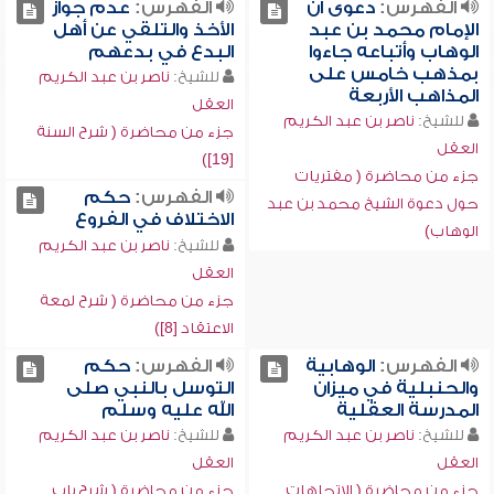
الفهرس:
دعوى أن
الفهرس:
عدم جواز
الإمام محمد بن عبد
الأخذ والتلقي عن أهل
الوهاب وأتباعه جاءوا
البدع في بدعهم
بمذهب خامس على
للشيخ:
ناصر بن عبد الكريم
المذاهب الأربعة
العقل
للشيخ:
ناصر بن عبد الكريم
جزء من محاضرة ( شرح السنة
العقل
[19])
جزء من محاضرة ( مفتريات
الفهرس:
حكم
حول دعوة الشيخ محمد بن عبد
الاختلاف في الفروع
الوهاب)
للشيخ:
ناصر بن عبد الكريم
العقل
جزء من محاضرة ( شرح لمعة
الاعتقاد [8])
الفهرس:
الوهابية
الفهرس:
حكم
والحنبلية في ميزان
التوسل بالنبي صلى
المدرسة العقلية
الله عليه وسلم
للشيخ:
ناصر بن عبد الكريم
للشيخ:
ناصر بن عبد الكريم
العقل
العقل
جزء من محاضرة ( الاتجاهات
جزء من محاضرة ( شرح باب