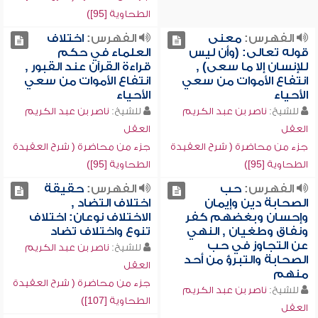
الطحاوية [95])
الفهرس:
معنى
الفهرس:
اختلاف
قوله تعالى: (وأن ليس
العلماء في حكم
للإنسان إلا ما سعى) ,
قراءة القرآن عند القبور ,
انتفاع الأموات من سعي
انتفاع الأموات من سعي
الأحياء
الأحياء
للشيخ:
ناصر بن عبد الكريم
للشيخ:
ناصر بن عبد الكريم
العقل
العقل
جزء من محاضرة ( شرح العقيدة
جزء من محاضرة ( شرح العقيدة
الطحاوية [95])
الطحاوية [95])
الفهرس:
حب
الفهرس:
حقيقة
الصحابة دين وإيمان
اختلاف التضاد ,
وإحسان وبغضهم كفر
الاختلاف نوعان: اختلاف
ونفاق وطغيان , النهي
تنوع واختلاف تضاد
عن التجاوز في حب
للشيخ:
ناصر بن عبد الكريم
الصحابة والتبرؤ من أحد
العقل
منهم
جزء من محاضرة ( شرح العقيدة
للشيخ:
ناصر بن عبد الكريم
الطحاوية [107])
العقل