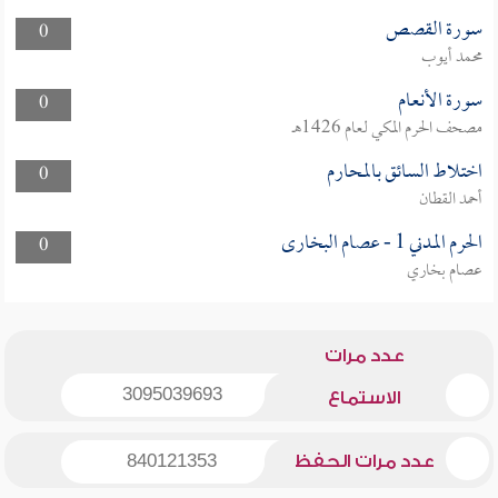
سورة القصص
0
محمد أيوب
سورة الأنعام
0
مصحف الحرم المكي لعام 1426هـ
اختلاط السائق بالمحارم
0
أحمد القطان
الحرم المدني 1 - عصام البخارى
0
عصام بخاري
عدد مرات
3095039693
الاستماع
عدد مرات الحفظ
840121353