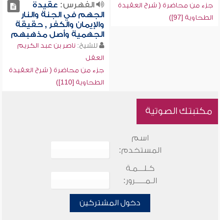
الفهرس:
عقيدة
جزء من محاضرة ( شرح العقيدة
الجهم في الجنة والنار
الطحاوية [97])
والإيمان والكفر , حقيقة
الجهمية وأصل مذهبهم
للشيخ:
ناصر بن عبد الكريم
العقل
جزء من محاضرة ( شرح العقيدة
الطحاوية [110])
مكتبتك الصوتية
اسم
المستخدم:
كـلـــمـة
الـمـــــرور:
دخول المشتركين