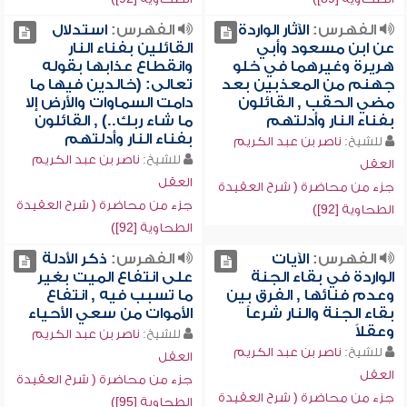
الفهرس:
الآثار الواردة
الفهرس:
استدلال
عن ابن مسعود وأبي
القائلين بفناء النار
هريرة وغيرهما في خلو
وانقطاع عذابها بقوله
جهنم من المعذبين بعد
تعالى: (خالدين فيها ما
مضي الحقب , القائلون
دامت السماوات والأرض إلا
بفناء النار وأدلتهم
ما شاء ربك..) , القائلون
بفناء النار وأدلتهم
للشيخ:
ناصر بن عبد الكريم
للشيخ:
ناصر بن عبد الكريم
العقل
العقل
جزء من محاضرة ( شرح العقيدة
جزء من محاضرة ( شرح العقيدة
الطحاوية [92])
الطحاوية [92])
الفهرس:
الآيات
الفهرس:
ذكر الأدلة
الواردة في بقاء الجنة
على انتفاع الميت بغير
وعدم فنائها , الفرق بين
ما تسبب فيه , انتفاع
بقاء الجنة والنار شرعاً
الأموات من سعي الأحياء
وعقلاً
للشيخ:
ناصر بن عبد الكريم
للشيخ:
ناصر بن عبد الكريم
العقل
العقل
جزء من محاضرة ( شرح العقيدة
جزء من محاضرة ( شرح العقيدة
الطحاوية [95])