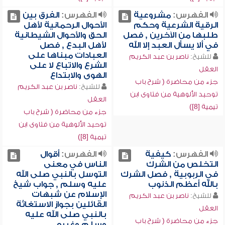
الفهرس:
مشروعية
الفهرس:
الفرق بين
الرقية الشرعية وحكم
الأحوال الرحمانية لأهل
طلبها من الآخرين , فصل
الحق والأحوال الشيطانية
في ألا يسأل العبد إلا الله
لأهل البدع , فصل
العبادات مبناها على
للشيخ:
ناصر بن عبد الكريم
الشرع والاتباع لا على
العقل
الهوى والابتداع
جزء من محاضرة ( شرح باب
للشيخ:
ناصر بن عبد الكريم
توحيد الألوهية من فتاوى ابن
العقل
تيمية [8])
جزء من محاضرة ( شرح باب
توحيد الألوهية من فتاوى ابن
تيمية [8])
الفهرس:
كيفية
الفهرس:
أقوال
التخلص من الشرك
الناس في معنى
في الربوبية , فصل الشرك
التوسل بالنبي صلى الله
بالله أعظم الذنوب
عليه وسلم , جواب شيخ
الإسلام عن شبهات
للشيخ:
ناصر بن عبد الكريم
القائلين بجواز الاستغاثة
العقل
بالنبي صلى الله عليه
جزء من محاضرة ( شرح باب
وسلم وغيره