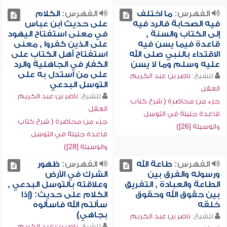
الفهرس:
ما اختلف
الفهرس:
الكلام
فيه الصحابة فالرد فيه
على حديث ابن عباس
إلى الكتاب والسنة ,
في معنى استفتاح اليهود
قاعدة فيما يسن فيه
على الذين كفروا , معنى
الاقتداء بالنبي صلى الله
استفتاح أهل الكتاب على
عليه وسلم وما لا يسن
الكفار في الجاهلية والرد
على من استدل به على
للشيخ:
ناصر بن عبد الكريم
التوسل البدعي
العقل
للشيخ:
ناصر بن عبد الكريم
جزء من محاضرة ( شرح كتاب
العقل
قاعدة جليلة في التوسل
جزء من محاضرة ( شرح كتاب
والوسيلة [26])
قاعدة جليلة في التوسل
والوسيلة [28])
الفهرس:
طاعة الله
الفهرس:
ظهور
ورسوله والفرق بين
الشرك في الأرض
الطاعة والعبادة , التفريق
وعلاقته بالتوسل البدعي ,
بين حقوق الله وحقوق
الكلام على حديث: (إذا
خلقه
سألتم الله فاسألوه
بجاهي)
للشيخ:
ناصر بن عبد الكريم
للشيخ:
ناصر بن عبد الكريم