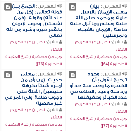
الفهرس:
بيان
الفهرس:
الجمع بين
معنى الإيمان بالرسل
قوله تعالى: (كل من
عامة وبمحمد صلى الله
عند الله) وقوله: (فمن
عليه وسلم وما أنزل عليه
نفسك) , وجوب الإيمان
خاصة , الإيمان بالأنبياء
بالقدر خيره وشره من الله
والمرسلين
تعالى
للشيخ:
ناصر بن عبد الكريم
للشيخ:
ناصر بن عبد الكريم
العقل
العقل
جزء من محاضرة ( شرح العقيدة
جزء من محاضرة ( شرح العقيدة
الطحاوية [64])
الطحاوية [76])
الفهرس:
وجوه
الفهرس:
معنى
ترجيح القول بأن
حديث: (من رأى من
الكبيرة ما وجب فيه حد أو
أميره شيئاً يكرهه
ورد فيه وعيد , الخلاف في
فليصبر) , الأدلة على
عدد الكبائر وحقيقتها
وجوب طاعة أولي الأمر في
غير معصية
للشيخ:
ناصر بن عبد الكريم
للشيخ:
ناصر بن عبد الكريم
العقل
العقل
جزء من محاضرة ( شرح العقيدة
جزء من محاضرة ( شرح العقيدة
الطحاوية [77])