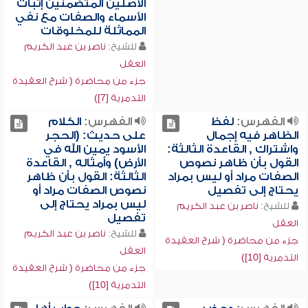
الأصلين المتضمنين إثبات
الأسماء والصفات مع نفي
المماثلة للمخلوقات
للشيخ:
ناصر بن عبد الكريم
العقل
جزء من محاضرة ( شرح العقيدة
التدمرية [7])
الفهرس:
لفظ
الفهرس:
الكلام
الظاهر فيه إجمال
على حديث: (الحجر
واشتراك , القاعدة الثالثة:
الأسود يمين الله في
القول بأن ظاهر نصوص
الأرض) وأمثاله , القاعدة
الصفات مراد أو ليس بمراد
الثالثة: القول بأن ظاهر
يحتاج إلى تفصيل
نصوص الصفات مراد أو
ليس بمراد يحتاج إلى
للشيخ:
ناصر بن عبد الكريم
تفصيل
العقل
للشيخ:
ناصر بن عبد الكريم
جزء من محاضرة ( شرح العقيدة
العقل
التدمرية [10])
جزء من محاضرة ( شرح العقيدة
التدمرية [10])