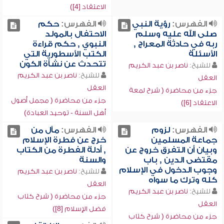
الاعتقاد [4])
الفهرس:
رؤية النبي
الفهرس:
حكم
صلى الله عليه وسلم
الاحتفال بالمولد
ربه في حادثة المعراج ,
النبوي , حكم قراءة
الأسئلة
الكتب الأسطورية التي
تتحدث عن نشأة الكون
للشيخ:
ناصر بن عبد الكريم
للشيخ:
ناصر بن عبد الكريم
العقل
العقل
جزء من محاضرة ( شرح لمعة
جزء من محاضرة ( مجمل أصول
الاعتقاد [6])
أهل السنة - توحيد العبادة)
الفهرس:
لزوم
الفهرس:
مآل من
جماعة المسلمين
خرج عن فطرة الإسلام
وبيان أن التفرق خروج عن
, أدلة الفطرة من الكتاب
مقتضى الدين , باب
والسنة
وجوب الدخول في الإسلام
للشيخ:
ناصر بن عبد الكريم
كله وترك ما سواه
العقل
للشيخ:
ناصر بن عبد الكريم
جزء من محاضرة ( شرح كتاب
العقل
فضل الإسلام [8])
جزء من محاضرة ( شرح كتاب