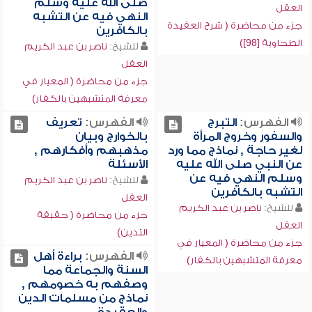
صلى الله عليه وسلم
العقل
النهي فيه عن التشبه
جزء من محاضرة ( شرح العقيدة
بالكافرين
الطحاوية [98])
للشيخ:
ناصر بن عبد الكريم
العقل
جزء من محاضرة ( المعيار في
معرفة المتشبهين بالكفار)
الفهرس:
التبرج
الفهرس:
تعريف
والسفور وخروج المرأة
بالخوارج وبيان
لغير حاجة , نماذج مما ورد
مذهبهم وأفكارهم ,
عن النبي صلى الله عليه
الأسئلة
وسلم النهي فيه عن
للشيخ:
ناصر بن عبد الكريم
التشبه بالكافرين
العقل
للشيخ:
ناصر بن عبد الكريم
جزء من محاضرة ( حقيقة
العقل
التدين)
جزء من محاضرة ( المعيار في
الفهرس:
براءة أهل
معرفة المتشبهين بالكفار)
السنة والجماعة مما
وصفهم به خصومهم ,
نماذج من مسلمات الدين