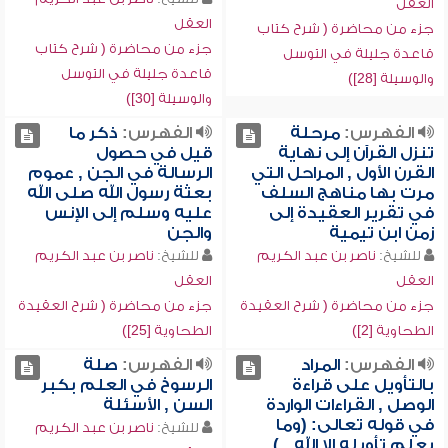
العقل
العقل
جزء من محاضرة ( شرح كتاب
جزء من محاضرة ( شرح كتاب
قاعدة جليلة في التوسل
قاعدة جليلة في التوسل
والوسيلة [28])
والوسيلة [30])
الفهرس:
مرحلة
الفهرس:
ذكر ما
تنزل القرآن إلى نهاية
قيل في حصول
القرن الأول , المراحل التي
الرسالة في الجن , عموم
مرت بها مناهج السلف
بعثة رسول الله صلى الله
في تقرير العقيدة إلى
عليه وسلم إلى الإنس
زمن ابن تيمية
والجن
للشيخ:
ناصر بن عبد الكريم
للشيخ:
ناصر بن عبد الكريم
العقل
العقل
جزء من محاضرة ( شرح العقيدة
جزء من محاضرة ( شرح العقيدة
الطحاوية [2])
الطحاوية [25])
الفهرس:
المراد
الفهرس:
صلة
بالتأويل على قراءة
الرسوخ في العلم بكبر
الوصل , القراءات الواردة
السن , الأسئلة
في قوله تعالى: (وما
للشيخ:
ناصر بن عبد الكريم
يعلم تأويله إلا الله...)