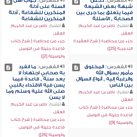
الفهرس:
دحض
الفهرس:
جواب أهل
شبهة بعض الشيعة
السنة على أدلة
فيما يتعلق بما جرى بين
المنكرين للشفاعة , أدلة
الصحابة , الأسئلة
المنكرين للشفاعة
للشيخ:
ناصر بن عبد الكريم
للشيخ:
ناصر بن عبد الكريم
العقل
العقل
جزء من محاضرة ( شرح العقيدة
جزء من محاضرة ( شرح كتاب
التدمرية [25])
قاعدة جليلة في التوسل
والوسيلة [2])
الفهرس:
المخلوق
الفهرس:
ما انفرد
مأمور بسؤال الله
به صحابي اجتهاداً لا
والرغبة إليه , أنواع السؤال
يعد سنة , قاعدة فيما
بين الناس
يسن فيه الاقتداء بالنبي
صلى الله عليه وسلم وما
للشيخ:
ناصر بن عبد الكريم
لا يسن
العقل
للشيخ:
ناصر بن عبد الكريم
جزء من محاضرة ( شرح كتاب
العقل
قاعدة جليلة في التوسل
جزء من محاضرة ( شرح كتاب
والوسيلة [9])
قاعدة جليلة في التوسل
والوسيلة [26])