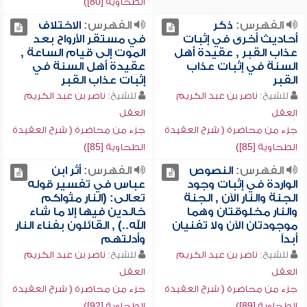
الطحاوية [80])
الفهرس:
ذكر
الفهرس:
الاختلاف
أحاديث أخرى في إثبات
في مستقر الأرواح بعد
عذاب القبر , عقيدة أهل
الموت إلى قيام الساعة ,
السنة في إثبات عذاب
عقيدة أهل السنة في
القبر
إثبات عذاب القبر
للشيخ:
ناصر بن عبد الكريم
للشيخ:
ناصر بن عبد الكريم
العقل
العقل
جزء من محاضرة ( شرح العقيدة
جزء من محاضرة ( شرح العقيدة
الطحاوية [85])
الطحاوية [85])
الفهرس:
النصوص
الفهرس:
أثر ابن
الواردة في إثبات وجود
عباس في تفسير قوله
الجنة والنار الآن , الجنة
تعالى: (النار مثواكم
والنار مخلوقتان وهما
خالدين فيها إلا ما شاء
موجودتان الآن ولا تفنيان
الله..) , القائلون بفناء النار
أبداً
وأدلتهم
للشيخ:
ناصر بن عبد الكريم
للشيخ:
ناصر بن عبد الكريم
العقل
العقل
جزء من محاضرة ( شرح العقيدة
جزء من محاضرة ( شرح العقيدة
الطحاوية [89])
الطحاوية [92])