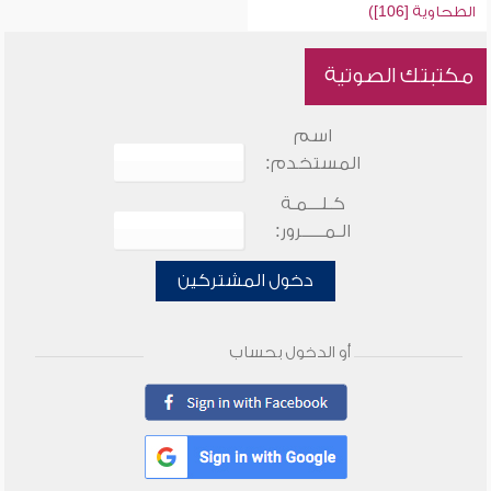
الطحاوية [106])
مكتبتك الصوتية
اسم
المستخدم:
كـلـــمـة
الـمـــــرور:
دخول المشتركين
أو الدخول بحساب