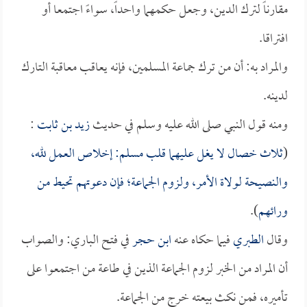
مقارناً لترك الدين، وجعل حكمهما واحداً، سواءً اجتمعا أو
افتراقا.
والمراد به: أن من ترك جماعة المسلمين، فإنه يعاقب معاقبة التارك
لدينه.
ومنه قول النبي صلى الله عليه وسلم في حديث
زيد بن ثابت
:
(
ثلاث خصال لا يغل عليهما قلب مسلم: إخلاص العمل لله،
والنصيحة لولاة الأمر، ولزوم الجماعة؛ فإن دعوتهم تحيط من
ورائهم
).
وقال
الطبري
فيما حكاه عنه
ابن حجر
في فتح الباري: والصواب
أن المراد من الخبر لزوم الجماعة الذين في طاعة من اجتمعوا على
تأميره، فمن نكث بيعته خرج من الجماعة.