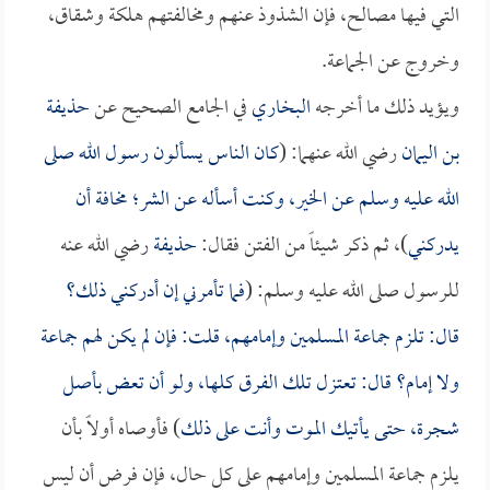
التي فيها مصالح، فإن الشذوذ عنهم ومخالفتهم هلكة وشقاق،
وخروج عن الجماعة.
ويؤيد ذلك ما أخرجه
البخاري
في الجامع الصحيح عن
حذيفة
بن اليمان
رضي الله عنهما: (
كان الناس يسألون رسول الله صلى
الله عليه وسلم عن الخير، وكنت أسأله عن الشر؛ مخافة أن
يدركني
)، ثم ذكر شيئاً من الفتن فقال:
حذيفة
رضي الله عنه
للرسول صلى الله عليه وسلم: (
فما تأمرني إن أدركني ذلك؟
قال: تلزم جماعة المسلمين وإمامهم، قلت: فإن لم يكن لهم جماعة
ولا إمام؟ قال: تعتزل تلك الفرق كلها، ولو أن تعض بأصل
شجرة، حتى يأتيك الموت وأنت على ذلك
) فأوصاه أولاً بأن
يلزم جماعة المسلمين وإمامهم على كل حال، فإن فرض أن ليس