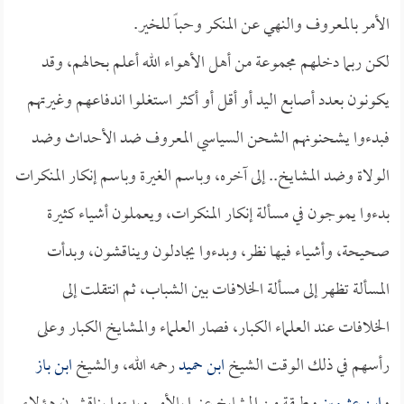
الأمر بالمعروف والنهي عن المنكر وحباً للخير.
لكن ربما دخلهم مجموعة من أهل الأهواء الله أعلم بحالهم، وقد
يكونون بعدد أصابع اليد أو أقل أو أكثر استغلوا اندفاعهم وغيرتهم
فبدءوا يشحنونهم الشحن السياسي المعروف ضد الأحداث وضد
الولاة وضد المشايخ.. إلى آخره، وباسم الغيرة وباسم إنكار المنكرات
بدءوا يموجون في مسألة إنكار المنكرات، ويعملون أشياء كثيرة
صحيحة، وأشياء فيها نظر، وبدءوا يجادلون ويناقشون، وبدأت
المسألة تظهر إلى مسألة الخلافات بين الشباب، ثم انتقلت إلى
الخلافات عند العلماء الكبار، فصار العلماء والمشايخ الكبار وعلى
رأسهم في ذلك الوقت الشيخ
ابن حميد
رحمه الله، والشيخ
ابن باز