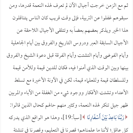
ثم مع الزمن خرجت أجيال الآن لم تعرف لهذه النعمة قدرها، ومن
سبقوهم غفلوا عن التربية، فإلى وقت قريب كان الناس يتناقلون
هذا الخير ويذكر بعضهم بعضاً به وتتلقى الأجيال اللاحقة عن
الأجيال السابقة العبر ودروس التاريخ والفروق بين أيام الجاهلية
وأيام الفوضى وأيام التشتت وأيام الفرقة قبل دعوة الشيخ والفروق
بينها وبين الوقت الذي أمنوا فيه، فكان للدين قيمة وللأمن قيمة
وللسلطان قيمة وللعلماء قيمة، لكن في الآونة الأخيرة مع تسلط
الأعداء وتشتت الأفكار ووجود شيء من الغفلة من الآباء والمربين
ظهر جيل تنكر لهذه النعمة، وكثير منهم حالهم كحال الذين قالوا:
رَبَّنَا بَاعِدْ بَيْنَ أَسْفَارِنَا
[سبأ:19]، وهذا هو الواقع الذي يدركه
كل عاقل؛ لأننا ما علمناهم؛ قصرنا في التعليم، وقصرنا في تنشئة