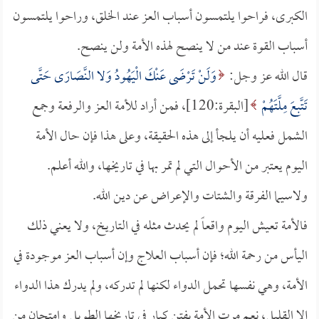
الكبرى، فراحوا يلتمسون أسباب العز عند الخلق، وراحوا يلتمسون
أسباب القوة عند من لا ينصح لهذه الأمة ولن ينصح.
قال الله عز وجل:
وَلَنْ تَرْضَى عَنْكَ الْيَهُودُ وَلا النَّصَارَى حَتَّى
تَتَّبِعَ مِلَّتَهُمْ
[البقرة:120]، فمن أراد للأمة العز والرفعة وجمع
الشمل فعليه أن يلجأ إلى هذه الحقيقة، وعلى هذا فإن حال الأمة
اليوم يعتبر من الأحوال التي لم تمر بها في تاريخها، والله أعلم.
ولاسيما الفرقة والشتات والإعراض عن دين الله.
فالأمة تعيش اليوم واقعاً لم يحدث مثله في التاريخ، ولا يعني ذلك
اليأس من رحمة الله؛ فإن أسباب العلاج وإن أسباب العز موجودة في
الأمة، وهي نفسها تحمل الدواء لكنها لم تدركه، ولم يدرك هذا الدواء
إلا القليل، نعم مرت الأمة بفتن كبار في تاريخها الطويل وامتحان من