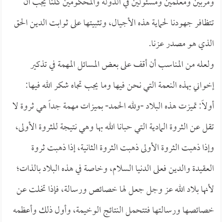
ومربين ومعلمين ومسئولين في الدولة والمحكومين كلنا يجب أن
تتظافر جهودنا لحماية هذه الأجيال، وتثبيتها على ثوابت الدين الحق
الذي هو مصدر عزنا.
ولعله من المناسب أن أقف على بعض المسائل المهمة في تذكير
إخواني بهذه النعمة التي نحن فيها وما يجب تجاه شكر الله فيها:
أولاً: تميزت هذه البلاد -ولله الحمد- بميزات مهمة جداً هي ثروة لا
تقل عن الثروة المادية التي حبانا الله بها وهي نتيجة للثروة الأولى،
وإذا ذهبت الثروة الأولى ذهبت الثروة الثانية، إذا ذهبت ثروة
العقيدة والدين فعلى الدنيا السلام، وخاصة في هذه البلاد بالذات؛
لأنها بلاد الله عز وجل جعل لها خصائص ورسالة، فإذا تخلت عن
خصائصها ورسالتها فتتحمل النتائج الوخيمة، وأول ذلك وأعظمه