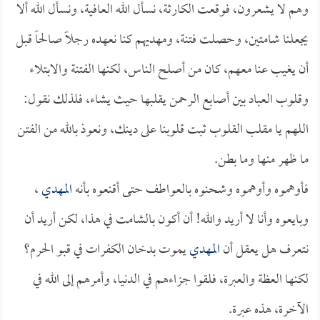
وهم لا يشعرون، فوقعت الكارثة، نسأل الله العافية، ونسأل الله ألا
يجعلنا شامتين، وحصلت فتنة، ومهديهم كنا نعهده رجلاً صالحاً قبل
أن يغيب عنا معهم، كان من أصلح الناس، لكنها الفتنة والابتلاء
وقلوب العباد بين أصابع الرحمن يقلبها حيث يشاء، فلذلك نقول:
اللهم يا مقلب القلوب ثبت قلوبنا على دينك، ونعوذ بالله من الفتن
ما ظهر منها وما بطن.
فأوهموه وأوهموه وشحنوه بالعواطف حتى أقنعوه بأنه
المهدي
،
وبايعوه وأنا لا أريد والله! أن أكون بالشامت في هذا، لكن أريد أن
نتعرف هل يعقل أن
المهدي
يموت بدخان الكفرات في قبو الحرم؟
لكنها العظة والعبرة، فلقوا جزاءهم في الدنيا، وأمرهم إلى الله في
الآخرة، هذه عبرة.