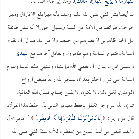
كنهارها لا يزيغ عنها إلا هالك
)، وهذا إلى قيام الساعة.
ثم أيضاً بشر النبي صلى الله عليه وسلم بأنه مهما بلغ الافتراق ومهما
خرجت طوائف من الأمة عن السنة وسبيل الحق إلا أنه تبقى طائفة
على الحق ظاهرين لا يضرهم من خذلهم ولا من عاداهم إلى أن تقوم
الساعة، فتقوم الساعة وهم ظاهرون ويقاتل آخرهم مع
المهدي
وعيسى ابن مريم إلى أن يقضي الله بما يشاء وتنتهي هذه الدنيا وتقوم
الساعة على شرار الخلق بعد أن يسخر الله ريحاً تقبض أرواح
المؤمنين، لكن ذلك لا يكون إلا بفتن جسام، نسأل الله العافية.
ثم إن الله عز وجل تكفل بحفظ مصادر الدين بأن حفظ هذا القرآن،
قال عز وجل:
إِنَّا نَحْنُ نَزَّلْنَا الذِّكْرَ وَإِنَّا لَهُ لَحَافِظُونَ
[الحجر:9].
وأيضاً قيض من أئمة الدين من يحفظون للأمة سنة النبي صلى الله