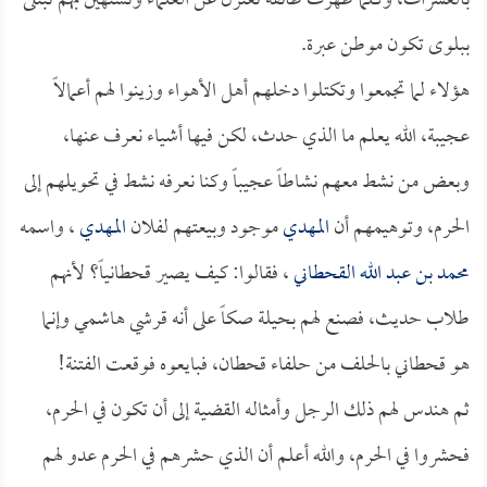
بالعشرات، وكلما ظهرت طائفة تعتزل عن العلماء وتستهين بهم تبتلى
ببلوى تكون موطن عبرة.
هؤلاء لما تجمعوا وتكتلوا دخلهم أهل الأهواء وزينوا لهم أعمالاً
عجيبة، الله يعلم ما الذي حدث، لكن فيها أشياء نعرف عنها،
وبعض من نشط معهم نشاطاً عجيباً وكنا نعرفه نشط في تحويلهم إلى
الحرم، وتوهيمهم أن
المهدي
موجود وبيعتهم لفلان
المهدي
، واسمه
محمد بن عبد الله القحطاني
، فقالوا: كيف يصير قحطانياً؟ لأنهم
طلاب حديث، فصنع لهم بحيلة صكاً على أنه قرشي هاشمي وإنما
هو قحطاني بالحلف من حلفاء قحطان، فبايعوه فوقعت الفتنة!
ثم هندس لهم ذلك الرجل وأمثاله القضية إلى أن تكون في الحرم،
فحشروا في الحرم، والله أعلم أن الذي حشرهم في الحرم عدو لهم