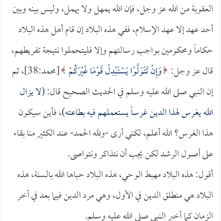
العقوبة من الله عز وجل، فإن الله يمهل ولا يهمل، وليس بينه وبين
أحد عهد إلا عهد الإسلام، ففي هذه البلاد إن قام أهل هذه البلاد
حكاماً ومحكومين بواجب رسالتهم وإلا فليتحملوا نتيجة تفريطهم،
قال عز وجل:
وَإِنْ تَتَوَلَّوْا يَسْتَبْدِلْ قَوْمًا غَيْرَكُمْ
[محمد:38]، ثم
إن النبي صلى الله عليه وسلم في الحديث الصحيح قال: (
لا يزال
الله يغرس لهذا الدين غرساً يستعملهم فيه بطاعته
)، فأين سيكون
هذا الغرس؟ الله أعلم، لكني أرى -ولله الحمد- عند الكثير منا بقاء
على أصول الرشد لكن يجب أن نتذاكر ونتواصى.
أقول: هذه البلاد مهبط الوحي، هذه البلاد حباها الله بالسنة، هذه
البلاد هي منطلق الدين في الأول، وهي مرد الدين فيما بعد في آخر
الزمان كما أخبر النبي صلى الله عليه وسلم.