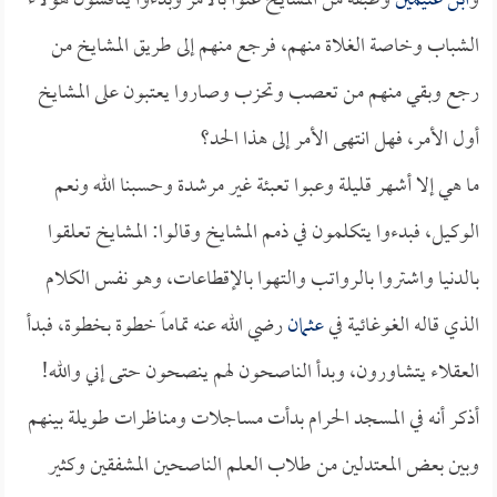
و
ابن عثيمين
وطبقة من المشايخ عنوا بالأمر وبدءوا يناقشون هؤلاء
الشباب وخاصة الغلاة منهم، فرجع منهم إلى طريق المشايخ من
رجع وبقي منهم من تعصب وتحزب وصاروا يعتبون على المشايخ
أول الأمر، فهل انتهى الأمر إلى هذا الحد؟
ما هي إلا أشهر قليلة وعبوا تعبئة غير مرشدة وحسبنا الله ونعم
الوكيل، فبدءوا يتكلمون في ذمم المشايخ وقالوا: المشايخ تعلقوا
بالدنيا واشتروا بالرواتب والتهوا بالإقطاعات، وهو نفس الكلام
الذي قاله الغوغائية في
عثمان
رضي الله عنه تماماً خطوة بخطوة، فبدأ
العقلاء يتشاورون، وبدأ الناصحون لهم ينصحون حتى إني والله!
أذكر أنه في المسجد الحرام بدأت مساجلات ومناظرات طويلة بينهم
وبين بعض المعتدلين من طلاب العلم الناصحين المشفقين وكثير