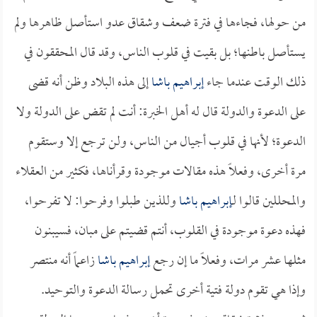
من حولها، فجاءها في فترة ضعف وشقاق عدو استأصل ظاهرها ولم
يستأصل باطنها؛ بل بقيت في قلوب الناس، وقد قال المحققون في
ذلك الوقت عندما جاء
إبراهيم باشا
إلى هذه البلاد وظن أنه قضى
على الدعوة والدولة قال له أهل الخبرة: أنت لم تقض على الدولة ولا
الدعوة؛ لأنها في قلوب أجيال من الناس، ولن ترجع إلا وستقوم
مرة أخرى، وفعلاً هذه مقالات موجودة وقرأناها، فكثير من العقلاء
والمحللين قالوا لـ
إبراهيم باشا
وللذين طبلوا وفرحوا: لا تفرحوا،
فهذه دعوة موجودة في القلوب، أنتم قضيتم على مبان، فسيبنون
مثلها عشر مرات، وفعلاً ما إن رجع
إبراهيم باشا
زاعماً أنه منتصر
وإذا هي تقوم دولة فتية أخرى تحمل رسالة الدعوة والتوحيد.