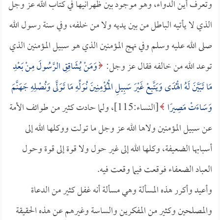
وتعرف أين الدواء، وهو موجود بين ظهرانيها في كتاب الله عز وجل
الذي لا يأتيه الباطل من بين يديه ولا من خلفه، وفي سنة رسول الله
صلى الله عليه وسلم وفي نهج المؤمنين الذي هو سبيل المؤمنين الذي
توعد الله من خالفه فقال عز وجل:
وَمَنْ يُشَاقِقِ الرَّسُولَ مِنْ بَعْدِ
مَا تَبَيَّنَ لَهُ الْهُدَى وَيَتَّبِعْ غَيْرَ سَبِيلِ الْمُؤْمِنِينَ نُوَلِّهِ مَا تَوَلَّى وَنُصْلِهِ جَهَنَّمَ
وَسَاءَتْ مَصِيرًا
[النساء:115]، ولما حادت كثير من طوائف الأمة
عن سبيل المؤمنين ولاها الله عز وجل ما تولت ووكلها الله إلى
أسبابها الضعيفة، وكلها الله إلى غير حول ولا قوة إلى قوة وحول
العباد الضعفاء فوقعت فيما وقعت فيه.
وأعيد وأكرر هذه المسألة وهي مسألة أنه غفل كثير من الدعاة
والمصلحين وكثير من المفكرين والساسة وغيرهم عن هذه الحقيقة