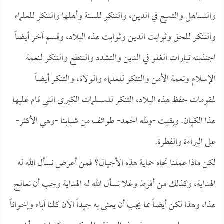
والتساهل والتميع في الدين، والتنكر للسنة وأهلها والتنكر للعلماء
والتنكر للحق وثوابت الدين وثوابت هذه البلاد، وقسم آخر أيضاً
اجتذبته تيارات الغلو في الدين والتشدد والتنطع والتنكر لنعمة
الإسلام ونعمة الأمن والتنكر للعلماء والولاة، والتنكر أيضاً
لمقومات حفظ هذه البلاد، التنكر للمسلمات الكبرى التي قام عليها
هذا الكيان. وبقيت -ولله الحمد- طوائف من شبابنا -وهي الأكثر-
على البراءة والفطرة.
لكن ماذا عملنا تجاه حماية هذه الأجيال؟ فمن أعرض نسأل الله له
الهداية، وكذلك من أفرط وغلا نسأل الله له الهداية وجب أن نعالج
هذا، وهذا لكن أيضاً مما يجب أن يعنى به جيداً الآن كلنا آباء وإخواناً