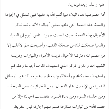
عليه وسلم ويعملون بها.
أما خصوصية هذه البلاد فيما أنعم الله به عليها فهي تتمثل في الجماعة
والسنة، هذه النعمة التي ملتها بعض أجيالنا؛ لأننا لم نعد نذكر
الأجيال بهذه النعمة، حيث انصبت جهود الناس اليوم إلى الدنيا،
والدنيا ضحكت للناس ضحكة الذئب، وأصبحت همَّ الأغلب إلا
من عصم الله، فتركنا الأجيال فريسة الأهواء والتيارات وفريسة
الشبهوات والغزو المركز الذي استهدف قلوب أجيالنا وعقولهم
واستهدف سلوكياتهم وأخلاقهم؛ إنه غزو رهيب مركز عبر الوسائل
المدمرة من الإنترنت حمار الدجال، ومن الفضائيات ومن الصحف
ومن جلساء السوء ومن دعاة السوء، فانقسمت أجيالنا -إلا من
عصم الله- بين تيارات متنازعة قسم منهم اجترفه تيار التفريط