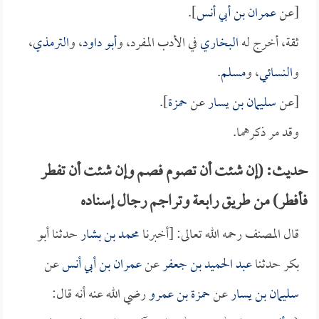
[عن
عمران بن أبي أنس
].
ثقة، أخرج له
البخاري
في الأدب المفرد، و
أبو داود
، و
الترمذي
،
و
النسائي
، و
مسلم
.
[عن
سليمان بن يسار
عن
حمزة
].
وقد مر ذكرهما.
حديث: (إن شئت أن تصوم فصم وإن شئت أن تفطر
فأفطر) من طريق رابعة وتراجم رجال إسناده
قال المصنف رحمه الله تعالى: [أخبرنا
محمد بن بشار
حدثنا أبو
بكر حدثنا
عبد الحميد بن جعفر
عن
عمران بن أبي أنس
عن
سليمان بن يسار
عن
حمزة بن عمرو
رضي الله عنه أنه قال: