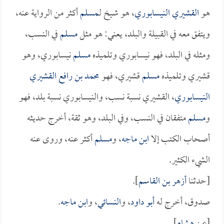
هو
القشيري النيسابوري
، هو شيخ لـ
مسلم
أكثر من الرواية عنه،
ويتفق معه في القبيلة والبلد، يعني: هو مثل
مسلم
في النسب،
ومثله في البلد، فهو نيسابوري وتلميذه
مسلم
نيسابوري، وهو
قشيري وتلميذه
مسلم
قشيري، فهو
محمد بن رافع القشيري
النيسابوري
، القشيري نسبة نسب، والنيسابوري نسبة بلد، فهو
و
مسلم
متفقان في النسب، وفي البلد، وهو ثقة، أخرج حديثه
أصحاب الكتب إلا
ابن ماجه
، و
مسلم
أكثر عنه، وروى عنه
الشيء الكثير.
[حدثنا
أزهر بن القاسم
].
صدوق، أخرج له
أبو داود
، و
النسائي
، و
ابن ماجه
.
[عن
هشام
].