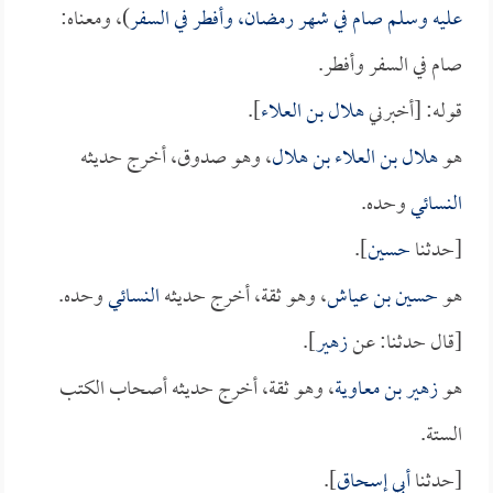
عليه وسلم صام في شهر رمضان، وأفطر في السفر
)، ومعناه:
صام في السفر وأفطر.
قوله: [أخبرني
هلال بن العلاء
].
هو
هلال بن العلاء بن هلال
، وهو صدوق، أخرج حديثه
النسائي
وحده.
[حدثنا
حسين
].
هو
حسين بن عياش
، وهو ثقة، أخرج حديثه
النسائي
وحده.
[قال حدثنا: عن
زهير
].
هو
زهير بن معاوية
، وهو ثقة، أخرج حديثه أصحاب الكتب
الستة.
[حدثنا
أبي إسحاق
].