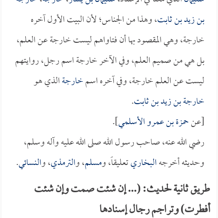
بن زيد بن ثابت
، وهذا من الجناس؛ لأن البيت الأول آخره
خارجة، وهي المقصود بها أن فتاواهم ليست خارجة عن العلم،
بل هي من صميم العلم، وفي الآخر خارجة اسم رجل، روايتهم
ليست عن العلم خارجة، وفي آخره اسم
خارجة
الذي هو
خارجة بن زيد بن ثابت
.
[عن
حمزة بن عمرو الأسلمي
].
رضي الله عنه، صاحب رسول الله صلى الله عليه وآله وسلم،
وحديثه أخرجه
البخاري
تعليقاً، و
مسلم
، و
الترمذي
، و
النسائي
.
طريق ثانية لحديث: (... إن شئت صمت وإن شئت
أفطرت) وتراجم رجال إسنادها