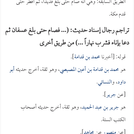
الطريق السابقة: وهي أنه صام حتى بلغ قديداً، ثم أفطر حتى
قدم مكة.
تراجم رجال إسناد حديث: (... فصام حتى بلغ عسفان ثم
دعا بإناء فشرب نهاراً ...) من طريق أخرى
قوله: [أخبرنا
محمد بن قدامة
].
هو
محمد بن قدامة بن أعين المصيصي
، وهو ثقة، أخرج حديثه
أبو
داود
، و
النسائي
.
[عن
جرير
].
هو
جرير بن عبد الحميد
، وهو ثقة، أخرج حديثه أصحاب
الكتب الستة.
[عن
منصور
عن
مجاهد
].