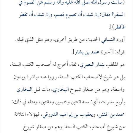
(
سألت رسول الله صلى الله عليه وآله وسلم عن الصوم في
السفر؟ فقال: إن شئت أن تصوم فصم، وإن شئت أن تفطر
فأفطر
)].
أورد
النسائي
الحديث من طريق أخرى، وهو مثل الذي قبله.
قوله: [أخبرنا
محمد بن بشار
].
هو الملقب
بندار البصري
، ثقة، أخرج له أصحاب الكتب الستة،
بل هو شيخ لأصحاب الكتب الستة، رووا عنه مباشرة وبدون
واسطة، وهو من صغار شيوخ
البخاري
، مات قبل
البخاري
بأربع سنوات، أي: سنة اثنتين وخمسين ومائتين، ومثله في ذلك:
محمد بن المثنى
، و
يعقوب بن إبراهيم الدورقي
، فهؤلاء الثلاثة
من شيوخ أصحاب الكتب الستة. وهم من صغار شيوخ