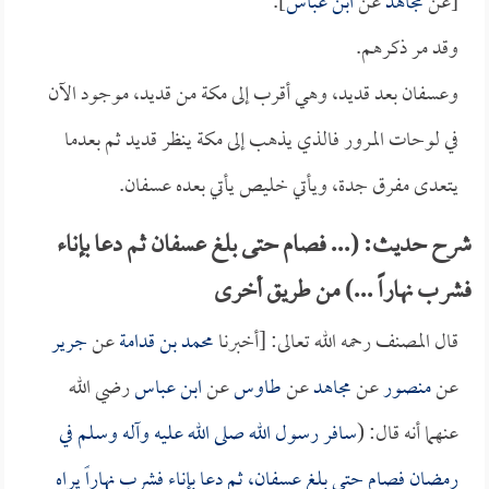
[عن
مجاهد
عن
ابن عباس
].
وقد مر ذكرهم.
وعسفان بعد قديد، وهي أقرب إلى مكة من قديد، موجود الآن
في لوحات المرور فالذي يذهب إلى مكة ينظر قديد ثم بعدما
يتعدى مفرق جدة، ويأتي خليص يأتي بعده عسفان.
شرح حديث: (... فصام حتى بلغ عسفان ثم دعا بإناء
فشرب نهاراً ...) من طريق أخرى
قال المصنف رحمه الله تعالى: [أخبرنا
محمد بن قدامة
عن
جرير
عن
منصور
عن
مجاهد
عن
طاوس
عن
ابن عباس
رضي الله
عنهما أنه قال: (
سافر رسول الله صلى الله عليه وآله وسلم في
رمضان فصام حتى بلغ عسفان، ثم دعا بإناء فشرب نهاراً يراه