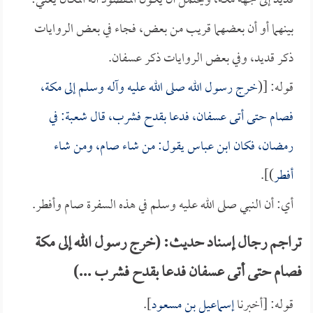
قديد إلى جهة مكة، ويحتمل أن يكون المقصود أنه المكان يعني:
بينهما أو أن بعضهما قريب من بعض، فجاء في بعض الروايات
ذكر قديد، وفي بعض الروايات ذكر عسفان.
قوله: [(
خرج رسول الله صلى الله عليه وآله وسلم إلى مكة،
فصام حتى أتى عسفان، فدعا بقدح فشرب، قال
شعبة
: في
رمضان، فكان
ابن عباس
يقول: من شاء صام، ومن شاء
أفطر
)].
أي: أن النبي صلى الله عليه وسلم في هذه السفرة صام وأفطر.
تراجم رجال إسناد حديث: (خرج رسول الله إلى مكة
فصام حتى أتى عسفان فدعا بقدح فشرب ...)
قوله: [أخبرنا
إسماعيل بن مسعود
].