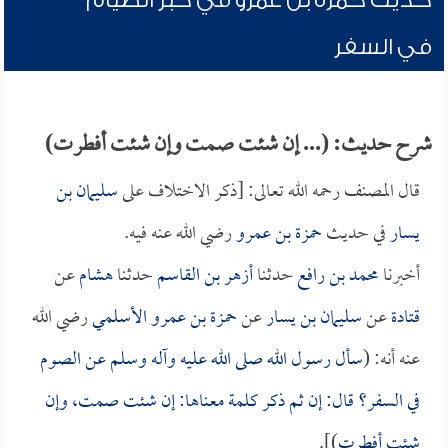
حديث حمزة بن عمرو في خبر الصيام
في السفر
شرح حديث: (... إن شئت صمت وإن شئت أفطرت)
قال المصنف رحمه الله تعالى: [ذكر الاختلاف على
سليمان بن
يسار
في حديث
حمزة بن عمرو
رضي الله عنه فيه.
أخبرنا
محمد بن رافع
حدثنا
أزهر بن القاسم
حدثنا
هشام
عن
قتادة
عن
سليمان بن يسار
عن
حمزة بن عمرو الأسلمي
رضي الله
عنه أنه: (
سأل رسول الله صلى الله عليه وآله وسلم عن الصوم
في السفر؟ قال: إن ثم ذكر كلمة معناها: إن شئت صمت، وإن
شئت أفطرت
)].