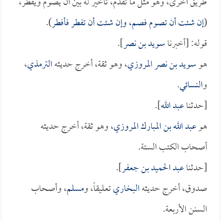
طريق أخرى، وهو مثل ما تقدم، تأخير له بين أن يصوم ويفطر،
(
إن شئت أن تصوم فصم، وإن شئت أن تفطر فأفطر
).
قوله: [أخبرنا
سويد بن نصر
].
هو
سويد بن نصر المروزي
، وهو ثقة، أخرج حديثه
الترمذي
،
و
النسائي
.
[حدثنا
عبد الله
].
هو
عبد الله بن المبارك المروزي
، وهو ثقة، أخرج حديثه
أصحاب الكتب الستة.
[حدثنا
عبد الحميد بن جعفر
].
صدوق، أخرج حديثه
البخاري
تعليقاً، و
مسلم
، وأصحاب
السنن الأربعة.