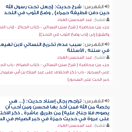
الفهرس:
شرح حديث: (جعل تحت رسول الله
حين دفن قطيفة حمراء) , وضع الثوب في اللحد
للشيخ:
عبد المحسن العباد
جزء من محاضرة ( شرح سنن النسائي - كتاب الجنائز - (باب الل
والشق) إلى (باب وضع الثوب في اللحد))
الفهرس:
سبب عدم تخريج النسائي لابن لهيع
في سننه , الأسئلة
للشيخ:
عبد المحسن العباد
جزء من محاضرة ( شرح سنن النسائي - كتاب الصيام - باب الح
على السحور - باب ذكر الاختلاف على عبد الملك بن أبي سليما
خبر الحث على السحور)
الفهرس:
تراجم رجال إسناد حديث: (... هي
رخصة من الله فمن أخذ بها فحسن ومن أحب أن
يصوم فلا جناح عليه) من طريق عاشرة , ذكر الاخت
على عروة في حديث حمزة في خبر الصيام في ال
للشيخ:
عبد المحسن العباد