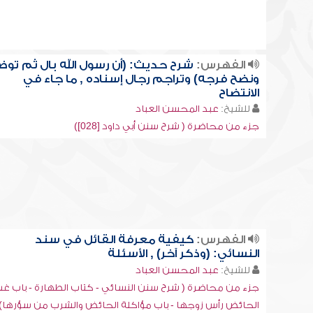
الفهرس:
شرح حديث: (أن رسول الله بال ثم توض
ونضح فرجه) وتراجم رجال إسناده , ما جاء في
الانتضاح
للشيخ:
عبد المحسن العباد
جزء من محاضرة ( شرح سنن أبي داود [028])
الفهرس:
كيفية معرفة القائل في سند
النسائي: (وذكر آخر) , الأسئلة
للشيخ:
عبد المحسن العباد
جزء من محاضرة ( شرح سنن النسائي - كتاب الطهارة - باب غ
الحائض رأس زوجها - باب مؤاكلة الحائض والشرب من سؤرها)