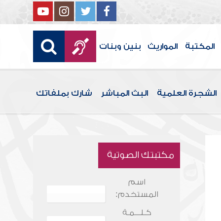
المكتبة
المواريث
بنين وبنات
الشجرة العلمية
البث المباشر
شارك بملفاتك
مكتبتك الصوتية
اسم
المستخدم:
كـلـــمـة