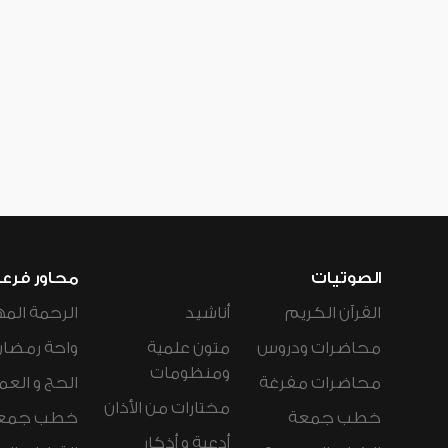
الصوتيات
محاور فرع
القرآن الكريم
أناشيد
الرحمة المه
محاضرات ودروس
متون علمية
واحة رمضان
ومنظومات
محاضرات مفرغة
الحج و العم
مختارات من الأذان
خطب جمعة
خطب جمع
أدعية و أذكار