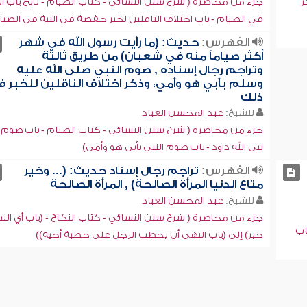
ر
جزء من محاضرة ( شرح سنن النسائي - كتاب الصيام - تابع باب ال
في الصيام - باب اختلاف الناقلين لخبر حفصة في النية في الصيا
الفهرس:
حديث: (ما رأيت رسول الله في شهر
أكثر صياماً منه في شعبان) من طريق ثالثة
وتراجم رجال إسناده , صوم النبي صلى الله عليه
وسلم بأبي هو وأمي، وذكر اختلاف الناقلين للخبر 
ذلك
للشيخ:
عبد المحسن العباد
جزء من محاضرة ( شرح سنن النسائي - كتاب الصيام - باب صوم
نبي الله داود - باب صوم النبي بأبي هو وأمي)
الفهرس:
تراجم رجال إسناد حديث: (... وخير
متاع الدنيا المرأة الصالحة) , المرأة الصالحة
للشيخ:
عبد المحسن العباد
جزء من محاضرة ( شرح سنن النسائي - كتاب النكاح - (باب أي الن
اب
خير) إلى (باب النهي أن يخطب الرجل على خطبة أخيه))