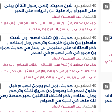
الفهرس:
شرح حديث: (نهى رسول الله أن يبنى
على القبر أو يزاد عليه ...) , الزيادة على القبر
للشيخ:
عبد المحسن العباد
حد
جزء من محاضرة ( شرح سنن النسائي - كتاب الجنائز - (باب الزياد
على القبر) إلى (باب تسوية القبور إذا رفعت))
ة
الفهرس:
حديث: (إن شئت فصم، وإن شئت
فأفطر) من طريق خامسة وتراجم رجال إسناده ,
ذكر الاختلاف على سليمان بن يسار في حديث حمزة
بن عمرو في خبر الصيام في السفر
ث
للشيخ:
عبد المحسن العباد
ن في
جزء من محاضرة ( شرح سنن النسائي - كتاب الصيام - باب ذكر
الاختلاف على منصور في خبر الصيام في السفر - باب ذكر الاختلا
على سليمان بن يسار في خبر الصيام في السفر)
الفهرس:
حديث: (من لم يجمع الصيام قبل
طلوع الفجر فلا يصوم) من طريق ثالثة وتراجم
لاف
رجال إسناده , ذكر اختلاف الناقلين لخبر حفصة رضي
سفر
الله عنها في النية في الصيام
للشيخ:
عبد المحسن العباد