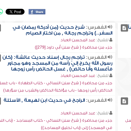
أ
الفهرس:
شرح حديث (من أدركه رمضان في
السفر..) وتراجم رجاله , من اختار الصيام
للشيخ:
عبد المحسن العباد
جزء من محاضرة ( شرح سنن أبي داود [279])
الفهرس:
تراجم رجال إسناد حديث عائشة: (كان
رسول الله يخرج إليّ رأسه من المسجد وهو مجاور
فأغسله وأنا حائض) , غسل الحائض رأس زوجها
للشيخ:
عبد المحسن العباد
جزء من محاضرة ( شرح سنن النسائي - كتاب الطهارة - باب غسل
الحائض رأس زوجها - باب مؤاكلة الحائض والشرب من سؤرها)
الفهرس:
الراجح في حديث ابن لهيعة , الأسئلة
للشيخ:
عبد المحسن العباد
سل
جزء من محاضرة ( شرح سنن النسائي - كتاب المساجد - (باب الن
في المسجد) إلى (باب تخليق المساجد))