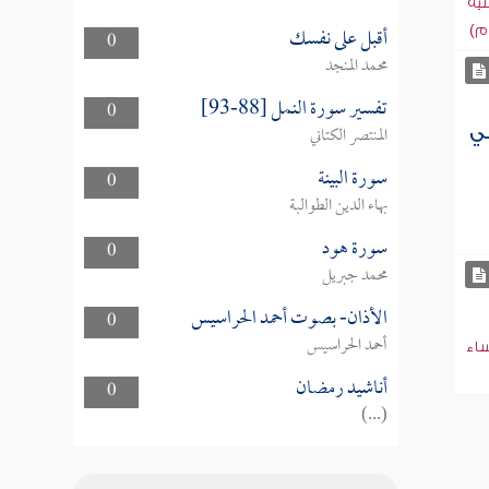
نية
أقبل على نفسك
م)
0
محمد المنجد
تفسير سورة النمل [88-93]
0
المنتصر الكتاني
في
سورة البينة
0
بهاء الدين الطوالبة
سورة هود
0
محمد جبريل
الأذان- بصوت أحمد الحراسيس
0
أحمد الحراسيس
ساء
أناشيد رمضان
0
(...)