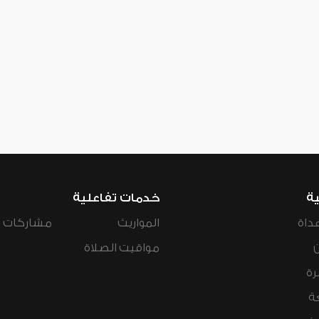
ية
خدمات تفاعلية
داة
المواريث
مشاركات ال
مواقيت الصلاة
رة
ة