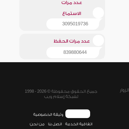
عدد مرات
الاستماع
3095019736
عدد مرات الحفظ
839880644
زوار
جميع الحقوق محفوظة © 2026 - 1998
لشبكة إسلام ويب
وثيقة الخصوصية
اتفاقية الخدمة
اتصل بنا
من نحن