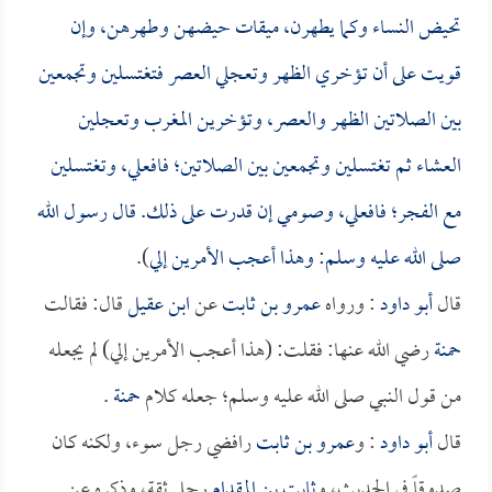
تحيض النساء وكما يطهرن، ميقات حيضهن وطهرهن، وإن
قويت على أن تؤخري الظهر وتعجلي العصر فتغتسلين وتجمعين
بين الصلاتين الظهر والعصر، وتؤخرين المغرب وتعجلين
العشاء ثم تغتسلين وتجمعين بين الصلاتين؛ فافعلي، وتغتسلين
مع الفجر؛ فافعلي، وصومي إن قدرت على ذلك. قال رسول الله
صلى الله عليه وسلم: وهذا أعجب الأمرين إلي
).
قال
أبو داود
: ورواه
عمرو بن ثابت
عن
ابن عقيل
قال: فقالت
حمنة
رضي الله عنها: فقلت: (هذا أعجب الأمرين إلي) لم يجعله
من قول النبي صلى الله عليه وسلم؛ جعله كلام
حمنة
.
قال
أبو داود
: و
عمرو بن ثابت
رافضي رجل سوء، ولكنه كان
صدوقاً في الحديث، و
ثابت بن المقدام
رجل ثقة، وذكره عن