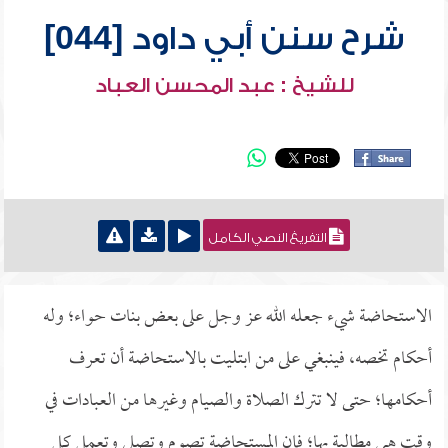
شرح سنن أبي داود [044]
للشيخ : عبد المحسن العباد
التفريغ النصي الكامل
الاستحاضة شيء جعله الله عز وجل على بعض بنات حواء؛ وله
أحكام تخصه، فينبغي على من ابتليت بالاستحاضة أن تعرف
أحكامها؛ حتى لا تترك الصلاة والصيام وغيرها من العبادات في
وقت هي مطالبة بها؛ فإن المستحاضة تصوم وتصلي وتعمل كل