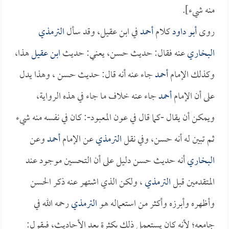
منه شيء].
روى
أبو داود
كلام
أحمد
في ابن عقيل، وقد سأل
الترمذي
البخاري
عنه فقال: حديث حسن، يعني: حديث
ابن عقيل
هذا،
وكذلك الإمام
أحمد
جاء عنه أنه قال: حديث حسن ، وهذا يدل
على أن الإمام
أحمد
جاء عنه خلاف ما جاء في هذه الرواية،
ويمكن أن يقال -كما قال في عون المعبود-: كان في نفسه منه شيء
ثم تبين له أنه حسن، وفي نقل
الترمذي
عن الإمام
أحمد
وعن
البخاري
أنه حديث حسن دليل على أن التحسين موجود عند
المتقدمين قبل
الترمذي
، ولكن الذي اشتهر عنه ذكر الحسن
وأظهره وأبرزه وأكثر من استعماله هو
الترمذي
رحمه الله في
جامعه؛ لأنه كان يستعمل ذلك بكثرة بعد الأحاديث، فيقول: