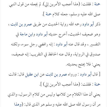
حمنة
: فقلت: (هذا أعجب الأمرين إلي). لم يجعله من قول النبي
صلى الله عليه وسلم، جعله كلام
حمنة
].
ذكر
أبو داود
رحمه الله رواية الحديث من طريق
عمرو بن ثابت
،
وهو ضعيف الحديث، أخرج حديثه
أبو داود
و
ابن ماجة
في
التفسير ، وقد قال عنه
أبو داود
: إنه رافضي رجل سوء، ولكنه
صدوق في الرواية، وقال عنه الحافظ في التقريب: إنه ضعيف،
يعني: فلا يحتج بحديثه.
[ قال
أبو داود
: ورواه
عمرو بن ثابت
عن
ابن عقيل
قال: قالت
حمنة
: فقلت: (هذا أعجب الأمرين إلي) ].
يعني أن هذا الكلام من كلامها وليس من كلام الرسول، والذي
مر أن رسول الله صلى الله عليه وسلم هو الذي قال: (
وهذا