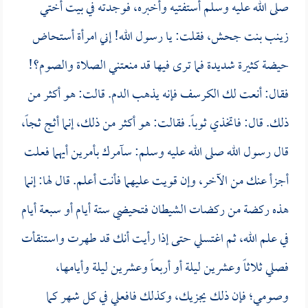
صلى الله عليه وسلم أستفتيه وأخبره، فوجدته في بيت أختي
زينب بنت جحش
، فقلت: يا رسول الله! إني امرأة أستحاض
حيضة كثيرة شديدة فما ترى فيها قد منعتني الصلاة والصوم؟!
فقال: أنعت لك الكرسف فإنه يذهب الدم. قالت: هو أكثر من
ذلك. قال: فاتخذي ثوباً. فقالت: هو أكثر من ذلك، إنما أثج ثجاً،
قال رسول الله صلى الله عليه وسلم: سآمرك بأمرين أيهما فعلت
أجزأ عنك من الآخر، وإن قويت عليهما فأنت أعلم. قال لها: إنما
هذه ركضة من ركضات الشيطان فتحيضي ستة أيام أو سبعة أيام
في علم الله، ثم اغتسلي حتى إذا رأيت أنك قد طهرت واستنقأت
فصلي ثلاثاً وعشرين ليلة أو أربعاً وعشرين ليلة وأيامها،
وصومي؛ فإن ذلك يجزيك، وكذلك فافعلي في كل شهر كما