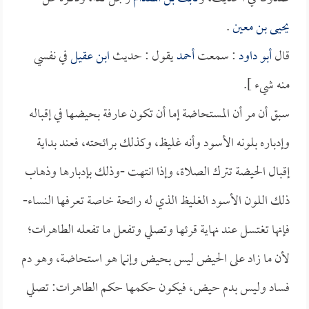
يحيى بن معين
.
قال
أبو داود
: سمعت
أحمد
يقول : حديث
ابن عقيل
في نفسي
منه شيء ].
سبق أن مر أن المستحاضة إما أن تكون عارفة بحيضها في إقباله
وإدباره بلونه الأسود وأنه غليظ، وكذلك برائحته، فعند بداية
إقبال الحيضة تترك الصلاة، وإذا انتهت -وذلك بإدبارها وذهاب
ذلك اللون الأسود الغليظ الذي له رائحة خاصة تعرفها النساء-
فإنها تغتسل عند نهاية قرئها وتصلي وتفعل ما تفعله الطاهرات؛
لأن ما زاد على الحيض ليس بحيض وإنما هو استحاضة، وهو دم
فساد وليس بدم حيض، فيكون حكمها حكم الطاهرات: تصلي