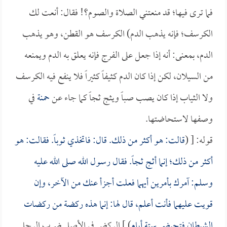
فما ترى فيها؛ قد منعتني الصلاة والصوم؟! فقال: أنعت لك
الكرسف؛ فإنه يذهب الدم) الكرسف هو القطن، وهو يذهب
الدم، بمعنى: أنه إذا جعل على الفرج فإنه يعلق به الدم ويمنعه
من السيلان، لكن إذا كان الدم كثيفاً كثيراً فلا ينفع فيه الكرسف
ولا الثياب إذا كان يصب صباً ويثج ثجاً كما جاء عن
حمنة
في
وصفها لاستحاضتها.
قوله: [ (
قالت: هو أكثر من ذلك. قال: فاتخذي ثوباً. فقالت: هو
أكثر من ذلك؛ إنما أثج ثجاً. فقال رسول الله صلى الله عليه
وسلم: آمرك بأمرين أيهما فعلت أجزأ عنك من الآخر، وإن
قويت عليهما فأنت أعلم، قال لها: إنما هذه ركضة من ركضات
الشيطان فتحيضي ستة أيام
) ] الركض في الأصل ضرب الرجل