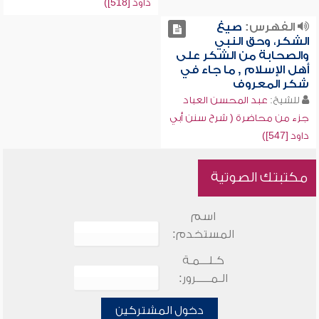
داود [518])
الفهرس:
صيغ
الشكر، وحق النبي
والصحابة من الشكر على
أهل الإسلام , ما جاء في
شكر المعروف
للشيخ:
عبد المحسن العباد
جزء من محاضرة ( شرح سنن أبي
داود [547])
مكتبتك الصوتية
اسم
المستخدم:
كـلـــمـة
الـمـــــرور:
دخول المشتركين