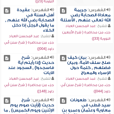
النووية [23])
الفهرس:
جريمة
الفهرس:
عقيدة
معاداة الصحابة رضي
أهل السنة في
الله تعالى عنهم , الأسئلة
الصحابة رضي الله عنهم ,
ما يقول الرجل إذا دخل
للشيخ:
عبد المحسن العباد
الخلاء
جزء من محاضرة ( شرح الأربعين
للشيخ:
عبد المحسن العباد
النووية [33])
جزء من محاضرة ( شرح سنن أبي
داود [004])
الفهرس:
بيان كيف
الفهرس:
شرح
صلح سلف الأمة، وبيان
حديث (إذا رأيتم آية
فضلهم , كلمة حول
فاسجدوا) , السجود عند
الإسراء والمعراج
الآيات
للشيخ:
عبد المحسن العباد
للشيخ:
عبد المحسن العباد
جزء من محاضرة ( شرح سنن أبي
جزء من محاضرة ( شرح سنن أبي
داود [044])
داود [148])
الفهرس:
طعونات
الفهرس:
شرح
سيد قطب في
حديث (أرأيت صوم يوم
معاوية وعثمان وعمرو بن
الإثنين ويوم الخميس) , ما