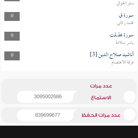
سفر الحوالي
سورة ق
0
محمد ركابي
سورة فصّلت
0
ياسر سلامة
أناشيد صلاح الدين [3]
0
فرقة الاعتصام
عدد مرات
3095002686
الاستماع
عدد مرات الحفظ
839699677