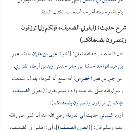
هو
سعد بن أبي وقاص
رضي الله عنه، أحد العشرة المبشرين
بالجنة، وحديثه أخرجه أصحاب الكتب الستة.
شرح حديث: (ابغوني الضعيف، فإنكم إنما ترزقون
وتنصرون بضعفائكم)
قال المصنف رحمه الله تعالى: [أخبرنا
يحيى بن عثمان
حدثنا
عمر
بن عبد الواحد
حدثنا
ابن جابر
حدثني
زيد بن أرطاة الفزاري
عن
جبير بن نفير الحضرمي
: أنه سمع
أبا الدرداء
يقول: سمعت
رسول الله صلى الله عليه وآله وسلم يقول: (
ابغوني الضعيف،
فإنكم إنما ترزقون وتنصرون بضعفائكم
)].
أورد
النسائي
حديث
أبي الدرداء
رضي الله عنه أن النبي صلى الله
عليه وسلم قال: [(
ابغوني الضعيف
)]، أي: اطلبوا لي الضعيف،