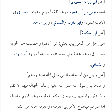
[عن
أبي زرعة السيباني
].
اسمه
يحيى بن أبي عمرو
، وهو ثقة، أخرج حديثه
البخاري
في
الأدب المفرد، و
أبو داود
، و
النسائي
، و
ابن ماجه
.
[عن
أبي سكينة
].
هو رجل من المحررين، يعني: ممن أعتقوا وحصلت لهم الحرية
بعد الرق، وهو مختلف في صحبته، وحديثه أخرجه
أبو داود
،
و
النسائي
.
[عن رجل من أصحاب النبي صلى الله عليه وسلم].
وأصحاب رسول الله صلى الله عليه وسلم الجهالة فيهم لا تضر
ولا تؤثر، والمجهول فيهم في حكم المعلوم، وهذا فيهم خاصة،
أما غيرهم فيحتاج الأمر إلى معرفته، ومعرفة حاله من الثقة