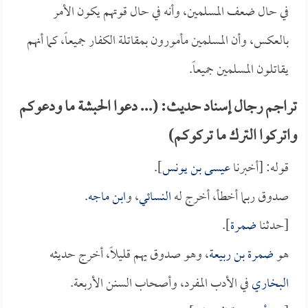
في حال ضعف المسلمين، وأنه في حال قوتهم يكون الأمر
بالعكس، وأن المسلمين مأمورون بمقاتلة الكفار جميعاً، كما أنهم
يقاتلون المسلمين جميعاً.
تراجم رجال إسناد حديث: (... دعوا الحبشة ما ودعوكم
واتركوا الترك ما تركوكم)
قوله: [أخبرنا
عيسى بن يونس
].
صدوق ربما أخطأ، أخرج له
النسائي
، و
ابن ماجه
.
[حدثنا
ضمرة
].
هو
ضمرة بن ربيعة
، وهو صدوق يهم قليلاً، أخرج حديثه
البخاري
في الأدب المفرد، وأصحاب السنن الأربعة.