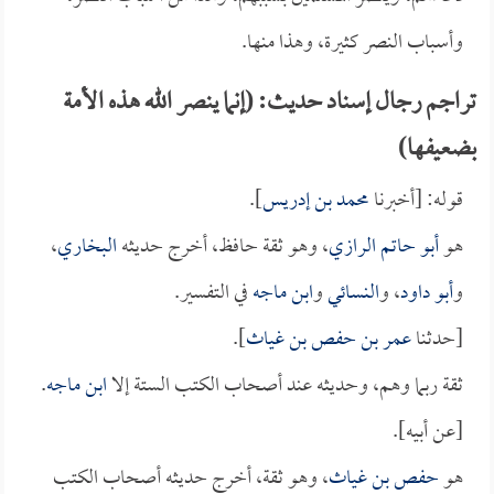
وأسباب النصر كثيرة، وهذا منها.
تراجم رجال إسناد حديث: (إنما ينصر الله هذه الأمة
بضعيفها)
قوله: [أخبرنا
محمد بن إدريس
].
هو
أبو حاتم الرازي
، وهو ثقة حافظ، أخرج حديثه
البخاري
،
و
أبو داود
، و
النسائي
و
ابن ماجه
في التفسير.
[حدثنا
عمر بن حفص بن غياث
].
ثقة ربما وهم، وحديثه عند أصحاب الكتب الستة إلا
ابن ماجه
.
[عن أبيه].
هو
حفص بن غياث
، وهو ثقة، أخرج حديثه أصحاب الكتب