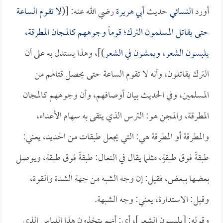
أورد
النسائي
حديث
أبي هريرة
رضي الله عنه: [(
لا تقوم الساعة
حتى يقاتل المسلمون الترك؛ قوماً وجوههم كالمجان المطرقة،
يلبسون الشعر، ويمشون في الشعر
)]، وهذا يستدل به على أن
الترك يقاتلون، وأنه لا تقوم الساعة حتى يحصل قتالهم من
المسلمين، وفي الحديث بيان أوصافهم، وأن وجوههم كالمجان
المطرقة، والمجن هو: الترس الذي يتقى به سهام الأعداء،
والمطرقة أو المطرقة هي: التي يجعل طبقات من الحديد، يعني:
طبقةً فوق طبقةٍ، مثلما يقال في النعال: طبقةً فوق طبقة، ويوصل
بعضها ببعض، فقيل: إن وجه الشبه من جهة الشدة والقوة،
وقيل: الاستدارة، يعني: وجه الشبهة.
وقوله: [يلبسون الشعر]، أي: أنهم يتخذون هذا اللباس الذي