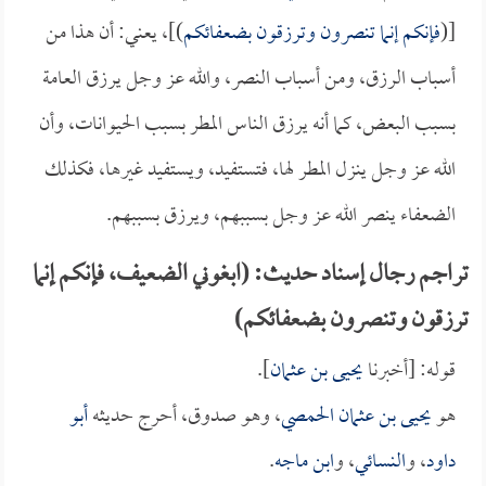
[(
فإنكم إنما تنصرون وترزقون بضعفائكم
)]، يعني: أن هذا من
أسباب الرزق، ومن أسباب النصر، والله عز وجل يرزق العامة
بسبب البعض، كما أنه يرزق الناس المطر بسبب الحيوانات، وأن
الله عز وجل ينزل المطر لها، فتستفيد، ويستفيد غيرها، فكذلك
الضعفاء ينصر الله عز وجل بسببهم، ويرزق بسببهم.
تراجم رجال إسناد حديث: (ابغوني الضعيف، فإنكم إنما
ترزقون وتنصرون بضعفائكم)
قوله: [أخبرنا
يحيى بن عثمان
].
هو
يحيى بن عثمان الحمصي
، وهو صدوق، أحرج حديثه
أبو
داود
، و
النسائي
، و
ابن ماجه
.