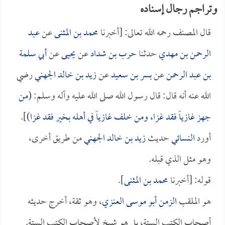
وتراجم رجال إسناده
قال المصنف رحمه الله تعالى: [أخبرنا
محمد بن المثنى
عن
عبد
الرحمن بن مهدي
حدثنا
حرب بن شداد
عن
يحيى
عن
أبي سلمة
بن عبد الرحمن
عن
بسر بن سعيد
عن
زيد بن خالد الجهني
رضي
الله عنه أنه قال: قال رسول الله صلى الله عليه وآله وسلم: (
من
جهز غازياً فقد غزا، ومن خلف غازياً في أهله بخير فقد غزا
)].
أورد
النسائي
حديث
زيد بن خالد الجهني
من طريق أخرى،
وهو مثل الذي قبله.
قوله: [أخبرنا
محمد بن المثنى
].
هو الملقب
الزمن أبو موسى العنزي
، وهو ثقة، أخرج حديثه
أصحاب الكتب الستة، بل هو شيخ لأصحاب الكتب الستة.