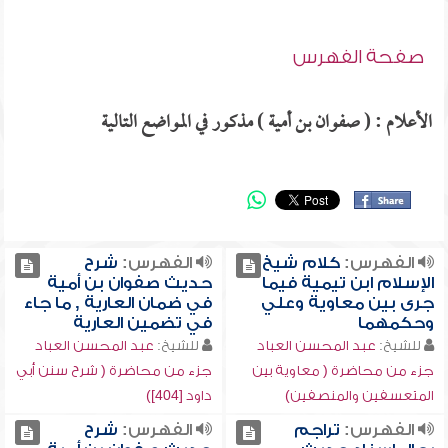
صفحة الفهرس
الأعلام : ( صفوان بن أمية ) مذكور في المواضع التالية
الفهرس:
كلام شيخ
الفهرس:
شرح
الإسلام ابن تيمية فيما
حديث صفوان بن أمية
جرى بين معاوية وعلي
في ضمان العارية , ما جاء
وحكمهما
في تضمين العارية
للشيخ:
عبد المحسن العباد
للشيخ:
عبد المحسن العباد
جزء من محاضرة ( معاوية بين
جزء من محاضرة ( شرح سنن أبي
المتعسفين والمنصفين)
داود [404])
الفهرس:
تراجم
الفهرس:
شرح