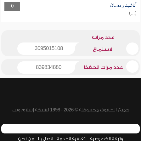
أناشيد رمضان
0
(...)
عدد مرات
3095015108
الاستماع
عدد مرات الحفظ
839834880
جميع الحقوق محفوظة © 2026 - 1998 لشبكة إسلام ويب
وثيقة الخصوصية
اتفاقية الخدمة
اتصل بنا
من نحن