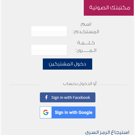
مكتبتك الصوتية
اسم
المستخدم:
كـلـــمـة
الـمـــــرور:
دخول المشتركين
أو الدخول بحساب
استرجاع الرمز السري