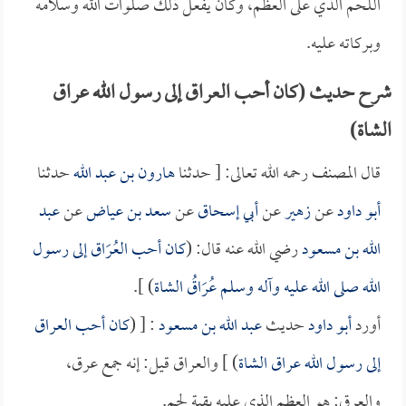
اللحم الذي على العظم، وكان يفعل ذلك صلوات الله وسلامه
وبركاته عليه.
شرح حديث (كان أحب العراق إلى رسول الله عراق
الشاة)
قال المصنف رحمه الله تعالى: [ حدثنا
هارون بن عبد الله
حدثنا
أبو داود
عن
زهير
عن
أبي إسحاق
عن
سعد بن عياض
عن
عبد
الله بن مسعود
رضي الله عنه قال: (
كان أحب العُرَاق إلى رسول
الله صلى الله عليه وآله وسلم عُرَاقُ الشاة
) ].
أورد
أبو داود
حديث
عبد الله بن مسعود
: [ (
كان أحب العراق
إلى رسول الله عراق الشاة
) ] والعراق قيل: إنه جمع عرق،
والعرق: هو العظم الذي عليه بقية لحم.