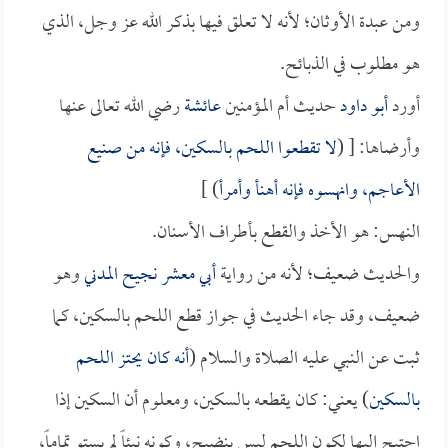
ومن عبدة الأوثان؛ لأنه لا تعلق فيها بذكر الله عز وجل، الذي
هو مطلوب في الذبائح.
أورد
أبو داود
حديث أم المؤمنين
عائشة
رضي الله تعالى عنها
وأرضاها: [ (
لا تقطعوا اللحم بالسكين، فإنه من صنيع
الأعاجم، وانهسوه فإنه أهنأ وأمرأ
) ]
النهس: هو الأخذ والقطع بأطراف الأسنان.
والحديث ضعيف؛ لأنه من رواية
أبي معشر نجيح المدني
وهو
ضعيف، وقد جاء الحديث في جواز قطع اللحم بالسكين، كما
ثبت عن النبي عليه الصلاة والسلام (
أنه كان يحتز اللحم
بالسكين
) يعني: كان يقطعه بالسكين، ومعلوم أن السكين إذا
احتيج إليها لكون اللحم ليس بنضيج، وكونه نيئاً لم يستو تماماً،