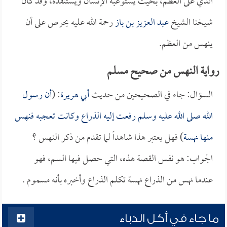
الذي على العظم، بحيث يستوعبه الإنسان ويستنفده، وقد كان
شيخنا الشيخ
عبد العزيز بن باز
رحمة الله عليه يحرص على أن
ينهس من العظم.
رواية النهس من صحيح مسلم
السؤال: جاء في الصحيحين من حديث
أبي هريرة
: (
أن رسول
الله صلى الله عليه وسلم رفعت إليه الذراع وكانت تعجبه فنهس
منها نهسة
) فهل يعتبر هذا شاهداً لما تقدم من ذكر النهس ؟
الجواب: هو نفس القصة هذه، التي حصل فيها السم، فهو
عندما نهس من الذراع نهسة تكلم الذراع وأخبره بأنه مسموم .
ما جاء في أكل الدباء