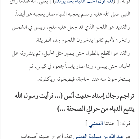
قوله: [ (
فلم أزل أحب الدباء بعد يومئذ
) ] يعني: أنه عندما رأى
النبي صلى الله عليه وسلم يعجبه الدباء صار يعجبه هو أيضاً.
والقديد هو اللحم الذي قد جعل عليه ملح، ويبس في الشمس
وادخر؛ لأنهم كانوا يدخرون اللحوم بهذه الطريقة.
والقد هو القطع بالطول حتى يصير مثل الحبل، ثم ينشرونه على
الحبال حتى ييبس، وإذا صار يابساً جمعوه في كيس، ثم
يستخرجون منه عند الحاجة، فيطبخونه ويأكلونه.
تراجم رجال إسناد حديث أنس (... فرأيت رسول الله
يتتبع الدباء من حوالي الصحفة ...)
قوله: [ حدثنا
القعنبي
]
هو
عبد الله بن مسلمة القعنبي
ثقة، أخرج حديثه أصحاب