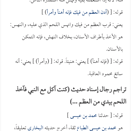
منه؛ لأنه إذا استعمله بفيه ونهس منه استقذره الناس.
قوله: [ (
أدن العظم من فيك فإنه أهنأ وأمرأ
) ]
يعني: قرب العظم من فيك وانهس اللحم الذي عليه، والنهس:
هو الأخذ بأطراف الأسنان، بخلاف النهش، فإنه التمكن
بالأسنان.
قوله: [ (فإنه أهنأ) ] يعني: هنيئاً. قوله: [ (وأمرأ) ] يعني: أنه
سائغ محمود العاقبة.
تراجم رجال إسناد حديث (كنت آكل مع النبي فآخذ
اللحم بيدي من العظم ...)
قوله: [ حدثنا
محمد بن عيسى
]
هو
محمد بن عيسى الطباع
ثقة، أخرج حديثه
البخاري
تعليقاً،