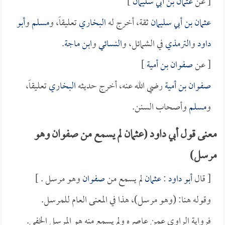
[ عن
عثمان بن أبي سليمان
]
عثمان بن أبي سليمان
ثقة، أخرج له
البخاري
تعليقاً، و
مسلم
و
أبو
داود
و
الترمذي
في الشمائل، و
النسائي
و
ابن ماجة
.
[ عن
صفوان بن أمية
]
صفوان بن أمية
رضي الله عنه، أخرج حديثه
البخاري
تعليقاً،
و
مسلم
وأصحاب السنن.
معنى قول أبي داود (عثمان لم يسمع من صفوان وهو
مرسل)
[ قال
أبو داود
:
عثمان
لم يسمع من
صفوان
وهو مرسل . ]
وقوله هنا: (وهو مرسل)، هذا في المعنى العام للمرسل.
فرواية الراوي عمن عاصره ولم يسمع منه هو المرسل الخفي.