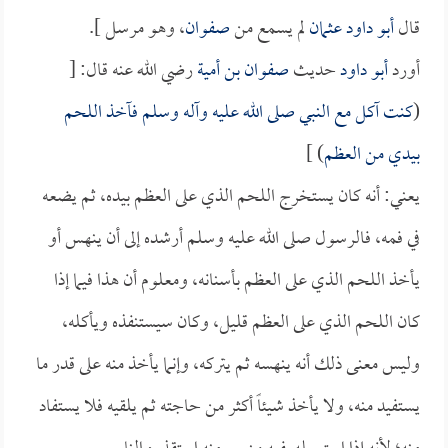
قال
أبو داود
عثمان
لم يسمع من
صفوان
، وهو مرسل ].
أورد
أبو داود
حديث
صفوان بن أمية
رضي الله عنه قال: [
(
كنت آكل مع النبي صلى الله عليه وآله وسلم فآخذ اللحم
بيدي من العظم
) ]
يعني: أنه كان يستخرج اللحم الذي على العظم بيده، ثم يضعه
في فمه، فالرسول صلى الله عليه وسلم أرشده إلى أن ينهس أو
يأخذ اللحم الذي على العظم بأسنانه، ومعلوم أن هذا فيما إذا
كان اللحم الذي على العظم قليل، وكان سيستنفذه ويأكله،
وليس معنى ذلك أنه ينهسه ثم يتركه، وإنما يأخذ منه على قدر ما
يستفيد منه، ولا يأخذ شيئاً أكثر من حاجته ثم يلقيه فلا يستفاد