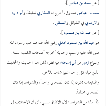
[ عن
سعد بن عياض
].
سعد بن عياض
صدوق، أخرج له
البخاري
تعليقاً، و
أبو داود
و
الترمذي
في الشمائل و
النسائي
.
[ عن
عبد الله بن مسعود
].
هو
عبد الله بن مسعود الهذلي
رضي الله عنه صاحب رسول الله
صلى الله عليه وسلم، وحديثه أخرجه أصحاب الكتب الستة.
وسماع
زهير
من
أبي إسحاق
فيه نظر، لكن هذا الحديث والحديث
الذي قبله كل واحد منهما شاهد للآخر.
والمتابعات تكون إذا كان الصحابي واحداً، والشواهد إذا كان
الصحابي مختلفاً.
إذاً: هذا من الشواهد؛ لأن الاتفاق نسبي، أي أن الاختلاف في