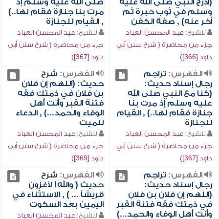
(أدرج النبي صلى الله عليه
صلى الله عليه وسلم إذ
وسلم في ثوب حبرة ثم
مرت بنا جنازة فقام لها..)
أخر عنه) , صفة الكفن
, القيام للجنازة
للشيخ:
عبد المحسن العباد
للشيخ:
عبد المحسن العباد
جزء من محاضرة ( شرح سنن أبي
جزء من محاضرة ( شرح سنن أبي
داود [366])
داود [367])
الفهرس:
تراجم
الفهرس:
شرح
رجال إسناد حديث:
حديث: (اللهم إن فلان
(كنا مع النبي صلى الله
بن فلان في ذمتك فقه
عليه وسلم إذ مرت بنا
فتنة القبر وأنت أهل
جنازة فقام لها..) , القيام
الوفاء والحمد...) , الدعاء
للجنازة
للميت
للشيخ:
عبد المحسن العباد
للشيخ:
عبد المحسن العباد
جزء من محاضرة ( شرح سنن أبي
جزء من محاضرة ( شرح سنن أبي
داود [367])
داود [369])
الفهرس:
تراجم
الفهرس:
شرح
رجال إسناد حديث:
حديث ( والله! لأغزون
(اللهم إن فلان بن فلان
قريشاً ... ) , الاستثناء في
في ذمتك فقه فتنة القبر
اليمين بعد السكوت
وأنت أهل الوفاء والحمد...)
للشيخ:
عبد المحسن العباد