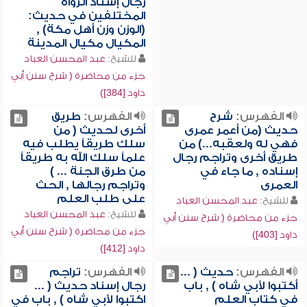
رجال إسناد الرواة
المختلفين في حديث:
(الوزن وزن أهل مكة) ,
المكيال مكيال المدينة
للشيخ:
عبد المحسن العباد
جزء من محاضرة ( شرح سنن أبي
داود [384])
الفهرس:
شرح
الفهرس:
طريق
حديث (من أعمر عمرى
أخرى لحديث ( من
فهي له ولعقبه...) من
سلك طريقاً يطلب فيه
طريق أخرى وتراجم رجال
علماً سلك الله به طريقاً
إسناده , ما جاء في
من طرق الجنة ... )
العمرى
وتراجم رجالها , الحث
على طلب العلم
للشيخ:
عبد المحسن العباد
للشيخ:
عبد المحسن العباد
جزء من محاضرة ( شرح سنن أبي
جزء من محاضرة ( شرح سنن أبي
داود [403])
داود [412])
الفهرس:
حديث ( ...
الفهرس:
تراجم
أكتبوا لأبي شاه ) , باب
رجال إسناد حديث ( ...
في كتاب العلم
اكتبوا لأبي شاه ) , باب في