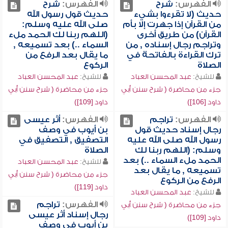
الفهرس:
شرح
الفهرس:
شرح
حديث (لا تقرءوا بشيء
حديث قول رسول الله
من القرآن إذا جهرت إلا بأم
صلى الله عليه وسلم:
القرآن) من طريق أخرى
(اللهم ربنا لك الحمد ملء
وتراجم رجال إسناده , من
السماء ..) بعد تسميعه ,
ترك القراءة بالفاتحة في
ما يقال بعد الرفع من
الصلاة
الركوع
للشيخ:
عبد المحسن العباد
للشيخ:
عبد المحسن العباد
جزء من محاضرة ( شرح سنن أبي
جزء من محاضرة ( شرح سنن أبي
داود [106])
داود [109])
الفهرس:
تراجم
الفهرس:
أثر عيسى
رجال إسناد حديث قول
بن أيوب في وصف
رسول الله صلى الله عليه
التصفيق , التصفيق في
وسلم: (اللهم ربنا لك
الصلاة
الحمد ملء السماء ..) بعد
للشيخ:
عبد المحسن العباد
تسميعه , ما يقال بعد
جزء من محاضرة ( شرح سنن أبي
الرفع من الركوع
داود [119])
للشيخ:
عبد المحسن العباد
الفهرس:
تراجم
جزء من محاضرة ( شرح سنن أبي
رجال إسناد أثر عيسى
داود [109])
بن أيوب في وصف