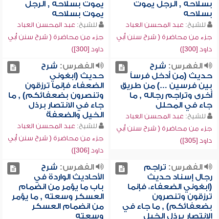
بسلاحه , الرجل يموت
يموت بسلاحه , الرجل
بسلاحه
يموت بسلاحه
للشيخ:
عبد المحسن العباد
للشيخ:
عبد المحسن العباد
جزء من محاضرة ( شرح سنن أبي
جزء من محاضرة ( شرح سنن أبي
داود [300])
داود [300])
الفهرس:
شرح
الفهرس:
شرح
حديث (من أدخل فرساً
حديث (ابغوني
بين فرسين ...) من طريق
الضعفاء فإنما ترزقون
أخرى وتراجم رجاله , ما
وتنصرون بضعفائكم) , ما
جاء في المحلل
جاء في الانتصار برذل
الخيل والضعفة
للشيخ:
عبد المحسن العباد
للشيخ:
عبد المحسن العباد
جزء من محاضرة ( شرح سنن أبي
جزء من محاضرة ( شرح سنن أبي
داود [305])
داود [306])
الفهرس:
تراجم
الفهرس:
شرح
رجال إسناد حديث
الأحاديث الواردة في
(ابغوني الضعفاء، فإنما
باب ما يؤمر من انضمام
ترزقون وتنصرون
العسكر وسعته , ما يؤمر
بضعفائكم) , ما جاء في
من انضمام العسكر
الانتصار برذل الخيل
وسعته