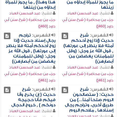
ما يجوز للمرأة إبداؤه من
هذا وهذا) , ما يجوز للمرأة
زينتها
إبداؤه من زينتها
للشيخ:
عبد المحسن العباد
للشيخ:
عبد المحسن العباد
جزء من محاضرة ( شرح سنن أبي
جزء من محاضرة ( شرح سنن أبي
داود [460])
داود [460])
الفهرس:
شرح
الفهرس:
تراجم
حديث (إذا زوج أحدكم
رجال إسناد حديث (إذا
أمته فلا ينظر إلى عورتها)
زوج أحدكم أمته فلا ينظر
, قول الله عز وجل: (وقل
إلى عورتها) , قول الله عز
للمؤمنات يغضضن من
وجل: (وقل للمؤمنات
أبصارهن)
يغضضن من أبصارهن)
للشيخ:
عبد المحسن العباد
للشيخ:
عبد المحسن العباد
جزء من محاضرة ( شرح سنن أبي
جزء من محاضرة ( شرح سنن أبي
داود [461])
داود [461])
الفهرس:
شرح
الفهرس:
شرح
حديث: ( ستصالحون
حديث ( إن يخرج وأنا
الروم صلحاً آمناً...) من
فيكم فأنا حجيجه
طريق أخرى، وتراجم رجال
دونكم ) , خروج الدجال
إسنادها , ملاحم الروم
للشيخ:
عبد المحسن العباد
للشيخ:
عبد المحسن العباد