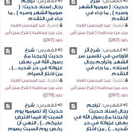
الفهرس:
شرح
الفهرس:
تراجم
حديث: ( صوموا الشهر
رجال إسناد حديث: (
وسره ) , ما جاء في
صوموا الشهر وسره ) , ما
التقدم
جاء في التقدم
للشيخ:
عبد المحسن العباد
للشيخ:
عبد المحسن العباد
جزء من محاضرة ( شرح سنن أبي
جزء من محاضرة ( شرح سنن أبي
داود [267])
داود [267])
الفهرس:
شرح أثر
الفهرس:
شرح
الأوزاعي في تفسير سر
حديث (خرجنا مع
الشهر، وتراجم رجال
رسول الله في بعض
إسناده , ما جاء في
غزواته في حر شديد...) ,
التقدم
من اختار الصيام
للشيخ:
عبد المحسن العباد
للشيخ:
عبد المحسن العباد
جزء من محاضرة ( شرح سنن أبي
جزء من محاضرة ( شرح سنن أبي
داود [267])
داود [279])
الفهرس:
تراجم
الفهرس:
شرح
رجال إسناد حديث
حديث (لا تصوموا يوم
(خرجنا مع رسول الله في
السبت إلا فيما افترض
بعض غزواته في حر
عليكم...) , النهي أن
شديد...) , من اختار
يخص يوم السبت بصوم