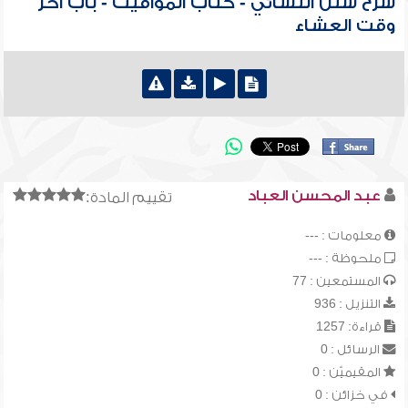
شرح سنن النسائي - كتاب المواقيت - باب آخر
وقت العشاء
عبد المحسن العباد
تقييم المادة:
معلومات : ---
ملحوظة : ---
المستمعين : 77
التنزيل : 936
قراءة: 1257
الرسائل : 0
المقيميّن : 0
في خزائن : 0