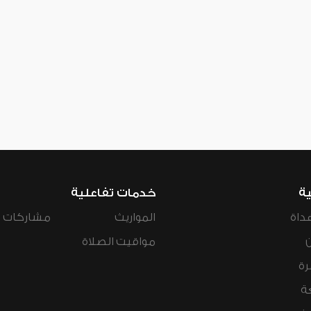
ية
خدمات تفاعلية
داة
المواريث
مشاركات ال
مواقيت الصلاة
رة
ة