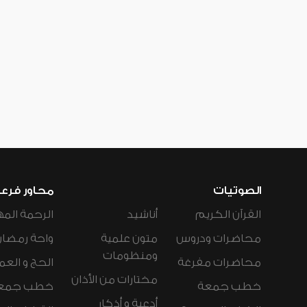
الصوتيات
محاور فرع
القرآن الكريم
أناشيد
الرحمة المه
محاضرات ودروس
متون علمية
واحة رمضان
ومنظومات
محاضرات مفرغة
الحج و العم
مختارات من الأذان
خطب جمعة
خطب جمع
أدعية و أذكار