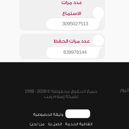
عدد مرات
الاستماع
3095027513
عدد مرات الحفظ
839978144
زوار
جميع الحقوق محفوظة © 2026 - 1998
لشبكة إسلام ويب
وثيقة الخصوصية
اتفاقية الخدمة
اتصل بنا
من نحن