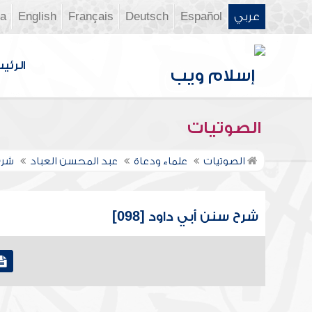
عربي
Español
Deutsch
Français
English
ia
الرئي
الصوتيات
الصوتيات
علماء ودعاة
عبد المحسن العباد
شرح
شرح سنن أبي داود [098]