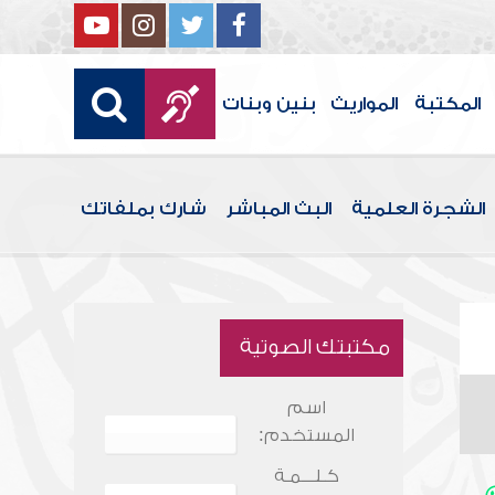
المكتبة
المواريث
بنين وبنات
الشجرة العلمية
البث المباشر
شارك بملفاتك
مكتبتك الصوتية
اسم
المستخدم:
كـلـــمـة