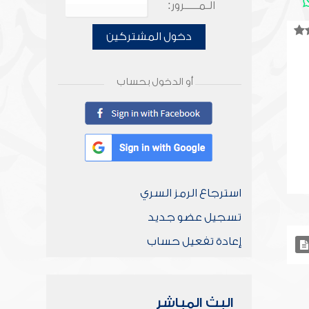
الـمـــــرور:
دخول المشتركين
أو الدخول بحساب
استرجاع الرمز السري
تسجيل عضو جديد
إعادة تفعيل حساب
البث المباشر