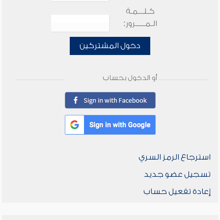
كـلـــمـة
الـمـــــرور:
دخول المشتركين
أو الدخول بحساب
استرجاع الرمز السري
تسجيل عضو جديد
إعادة تفعيل حساب