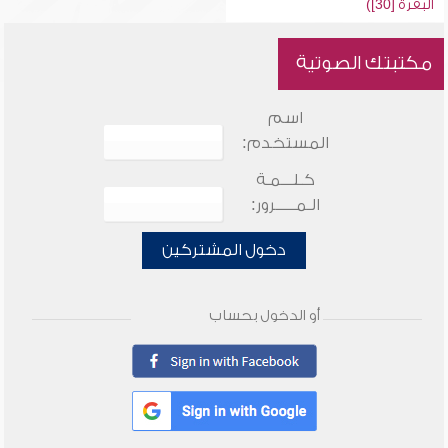
البقرة [30])
مكتبتك الصوتية
اسم
المستخدم:
كـلـــمـة
الـمـــــرور:
دخول المشتركين
أو الدخول بحساب