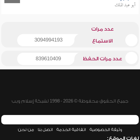
أبو عبد الملك
عدد مرات
3094994193
الاستماع
عدد مرات الحفظ
839610409
جميع الحقوق محفوظة © 2026 - 1998 لشبكة إسلام ويب
وثيقة الخصوصية
اتفاقية الخدمة
اتصل بنا
من نحن
لغات الموقع: