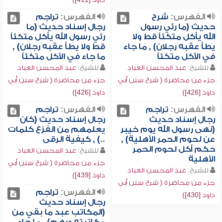
الفهرس:
شرح
الفهرس:
تراجم
حديث (ما رئي رسول
رجال إسناد حديث (ما
الله يأكل متكئاً قط ولا
رئي رسول الله يأكل متكئاً
يطأ عقبه رجلان) , ما جاء
قط ولا يطأ عقبه رجلان) ,
في الأكل متكئاً
ما جاء في الأكل متكئاً
للشيخ:
عبد المحسن العباد
للشيخ:
عبد المحسن العباد
جزء من محاضرة ( شرح سنن أبي
جزء من محاضرة ( شرح سنن أبي
داود [426])
داود [426])
الفهرس:
تراجم
الفهرس:
تراجم
رجال إسناد حديث
رجال إسناد حديث (كان
(نهى رسول الله يوم خيبر
يعلمهم من الفزع كلمات
عن لحوم الحمر الأهلية) ,
..) , كيفية الرقى
حكم أكل لحوم الحمر
للشيخ:
عبد المحسن العباد
الأهلية
جزء من محاضرة ( شرح سنن أبي
للشيخ:
عبد المحسن العباد
داود [439])
جزء من محاضرة ( شرح سنن أبي
الفهرس:
تراجم
داود [430])
رجال إسناد حديث
(المكاتب عبد ما بقي من