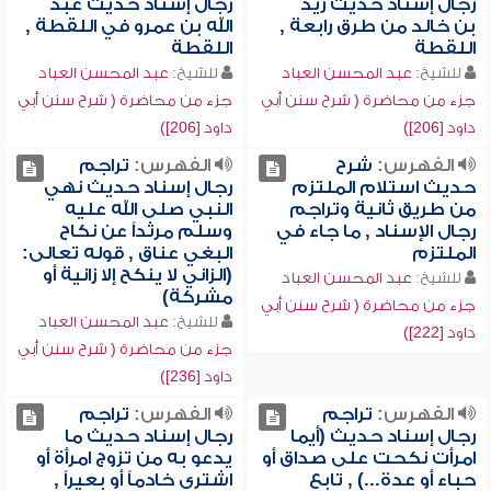
رجال إسناد حديث زيد
رجال إسناد حديث عبد
بن خالد من طرق رابعة ,
الله بن عمرو في اللقطة ,
اللقطة
اللقطة
للشيخ:
عبد المحسن العباد
للشيخ:
عبد المحسن العباد
جزء من محاضرة ( شرح سنن أبي
جزء من محاضرة ( شرح سنن أبي
داود [206])
داود [206])
الفهرس:
شرح
الفهرس:
تراجم
حديث استلام الملتزم
رجال إسناد حديث نهي
من طريق ثانية وتراجم
النبي صلى الله عليه
رجال الإسناد , ما جاء في
وسلم مرثداً عن نكاح
الملتزم
البغي عناق , قوله تعالى:
(الزاني لا ينكح إلا زانية أو
للشيخ:
عبد المحسن العباد
مشركة)
جزء من محاضرة ( شرح سنن أبي
للشيخ:
عبد المحسن العباد
داود [222])
جزء من محاضرة ( شرح سنن أبي
داود [236])
الفهرس:
تراجم
الفهرس:
تراجم
رجال إسناد حديث (أيما
رجال إسناد حديث ما
امرأت نكحت على صداق أو
يدعو به من تزوج امرأة أو
حباء أو عدة...) , تابع
اشترى خادماً أو بعيراً ,