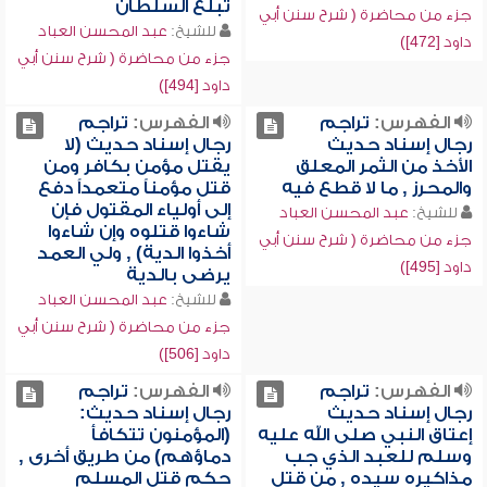
تبلغ السلطان
جزء من محاضرة ( شرح سنن أبي
للشيخ:
عبد المحسن العباد
داود [472])
جزء من محاضرة ( شرح سنن أبي
داود [494])
الفهرس:
تراجم
الفهرس:
تراجم
رجال إسناد حديث
رجال إسناد حديث (لا
الأخذ من الثمر المعلق
يقتل مؤمن بكافر ومن
والمحرز , ما لا قطع فيه
قتل مؤمناً متعمداً دفع
إلى أولياء المقتول فإن
للشيخ:
عبد المحسن العباد
شاءوا قتلوه وإن شاءوا
جزء من محاضرة ( شرح سنن أبي
أخذوا الدية) , ولي العمد
داود [495])
يرضى بالدية
للشيخ:
عبد المحسن العباد
جزء من محاضرة ( شرح سنن أبي
داود [506])
الفهرس:
تراجم
الفهرس:
تراجم
رجال إسناد حديث
رجال إسناد حديث:
إعتاق النبي صلى الله عليه
(المؤمنون تتكافأ
وسلم للعبد الذي جب
دماؤهم) من طريق أخرى ,
مذاكيره سيده , من قتل
حكم قتل المسلم