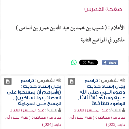
صفحة الفهرس
الأعلام : ( شعيب بن محمد بن عبد الله بن عمرو بن العاص )
مذكور في المواضع التالية
الفهرس:
تراجم
الفهرس:
تراجم
رجال إسناد حديث
رجال إسناد حديث:
وضوء النبي صلى الله
(وأمرهم أن يمسحوا على
عليه وسلم ثلاثاً ثلاثاً ,
العصائب والتساخين) ,
الوضوء ثلاثاً ثلاثاً
المسح على العمامة
للشيخ:
عبد المحسن العباد
للشيخ:
عبد المحسن العباد
جزء من محاضرة ( شرح سنن أبي
جزء من محاضرة ( شرح سنن أبي
داود [023])
داود [024])