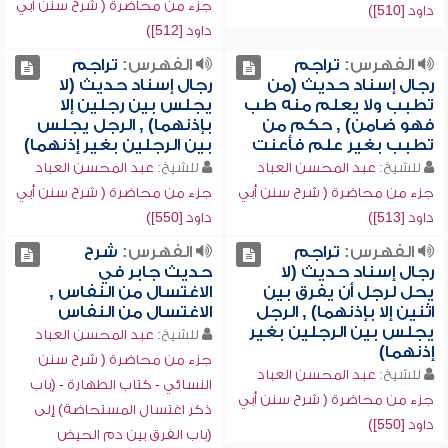
جزء من محاضرة ( شرح سنن أبي
داود [510])
داود [512])
الفهرس:
تراجم
الفهرس:
تراجم
رجال إسناد حديث (من
رجال إسناد حديث (لا
تطبب ولا يعلم منه طب
يجلس بين رجلين إلا
فهو ضامن) , حكم من
بإذنهما) , الرجل يجلس
تطبب بغير علم فأعنت
بين الرجلين بغير إذنهما)
للشيخ:
عبد المحسن العباد
للشيخ:
عبد المحسن العباد
جزء من محاضرة ( شرح سنن أبي
جزء من محاضرة ( شرح سنن أبي
داود [513])
داود [550])
الفهرس:
تراجم
الفهرس:
شرح
رجال إسناد حديث (لا
حديث جابر في
يحل لرجل أن يفرق بين
الاغتسال من النفاس ,
اثنين إلا بإذنهما) , الرجل
الاغتسال من النفاس
يجلس بين الرجلين بغير
للشيخ:
عبد المحسن العباد
إذنهما)
جزء من محاضرة ( شرح سنن
للشيخ:
عبد المحسن العباد
النسائي - كتاب الطهارة - (باب
جزء من محاضرة ( شرح سنن أبي
ذكر اغتسال المستحاضة) إلى
داود [550])
(باب الفرق بين دم الحيض