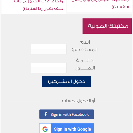
وتخاف فوت الحج) إلى (باب
النفساء))
كيف يقول إذا اشترط))
مكتبتك الصوتية
اسم
المستخدم:
كـلـــمـة
الـمـــــرور:
دخول المشتركين
أو الدخول بحساب