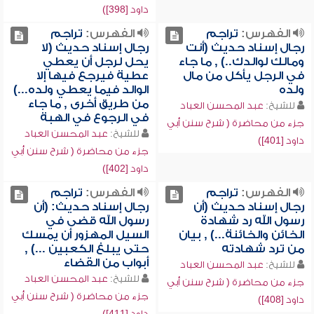
داود [398])
الفهرس:
تراجم
الفهرس:
تراجم
رجال إسناد حديث (أنت
رجال إسناد حديث (لا
ومالك لوالدك..) , ما جاء
يحل لرجل أن يعطي
في الرجل يأكل من مال
عطية فيرجع فيها إلا
ولده
الوالد فيما يعطي ولده...)
من طريق أخرى , ما جاء
للشيخ:
عبد المحسن العباد
في الرجوع في الهبة
جزء من محاضرة ( شرح سنن أبي
للشيخ:
عبد المحسن العباد
داود [401])
جزء من محاضرة ( شرح سنن أبي
داود [402])
الفهرس:
تراجم
الفهرس:
تراجم
رجال إسناد حديث (أن
رجال إسناد حديث: (أن
رسول الله رد شهادة
رسول الله قضى في
الخائن والخائنة...) , بيان
السيل المهزور أن يمسك
من ترد شهادته
حتى يبلغ الكعبين ...) ,
أبواب من القضاء
للشيخ:
عبد المحسن العباد
للشيخ:
عبد المحسن العباد
جزء من محاضرة ( شرح سنن أبي
جزء من محاضرة ( شرح سنن أبي
داود [408])
داود [411])