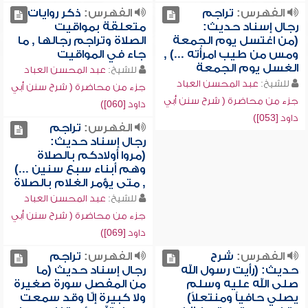
الفهرس:
تراجم
الفهرس:
ذكر روايات
رجال إسناد حديث:
متعلقة بمواقيت
(من اغتسل يوم الجمعة
الصلاة وتراجم رجالها , ما
ومس من طيب امرأته ...) ,
جاء في المواقيت
الغسل يوم الجمعة
للشيخ:
عبد المحسن العباد
للشيخ:
عبد المحسن العباد
جزء من محاضرة ( شرح سنن أبي
جزء من محاضرة ( شرح سنن أبي
داود [060])
داود [053])
الفهرس:
تراجم
رجال إسناد حديث:
(مروا أولادكم بالصلاة
وهم أبناء سبع سنين ...)
, متى يؤمر الغلام بالصلاة
للشيخ:
عبد المحسن العباد
جزء من محاضرة ( شرح سنن أبي
داود [069])
الفهرس:
شرح
الفهرس:
تراجم
حديث: (رأيت رسول الله
رجال إسناد حديث (ما
صلى الله عليه وسلم
من المفصل سورة صغيرة
يصلي حافياً ومنتعلاً)
ولا كبيرة إلّا وقد سمعت