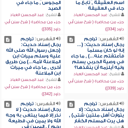
اسم العقيقة , تابع ما
المجوس , ما جاء في
جاء في العقيقة
الصيد
للشيخ:
عبد المحسن العباد
للشيخ:
عبد المحسن العباد
جزء من محاضرة ( شرح سنن أبي
جزء من محاضرة ( شرح سنن أبي
داود [334])
داود [335])
الفهرس:
تراجم
الفهرس:
تراجم
رجال إسناد حديث: (...
رجال إسناد حديث:
إنه لو كان مسلماً
(جعل رسول الله صلى الله
فأعتقتم عنه...) , ما جاء
عليه وسلم ميراث ابن
في وصية الحربي يسلم
الملاعنة لأمه...) من طريق
وليه أيلزمه أن ينفذها؟
أخرى , ما جاء في ميراث
ابن الملاعنة
للشيخ:
عبد المحسن العباد
للشيخ:
عبد المحسن العباد
جزء من محاضرة ( شرح سنن أبي
جزء من محاضرة ( شرح سنن أبي
داود [339])
داود [342])
الفهرس:
تراجم
الفهرس:
تراجم
رجال إسناد حديث: (لا
رجال إسناد حديث ( لا
يتوارث أهل ملتين شتى) ,
نذر إلا فيما يبتغى به وجه
هل يرث المسلم الكفار
الله ولا يمين في قطيعة
رحم ) , اليمين في
للشيخ:
عبد المحسن العباد