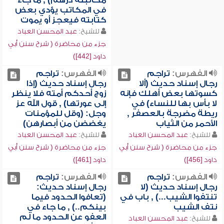
مكاتبته درهم) , ما جاء
في المكاتب يؤدي بعض
كتابته فيعجز أو يموت
للشيخ:
عبد المحسن العباد
جزء من محاضرة ( شرح سنن أبي
داود [442])
الفهرس:
تراجم
الفهرس:
تراجم
رجال إسناد حديث (ألا
رجال إسناد حديث (إذا
كسوتها بعض أهلك فإنه
زوج أحدكم أمته فلا ينظر
لا بأس بها للنساء) في
إلى عورتها) , قول الله عز
ريطة مضرجة بالعصفر ,
وجل: (وقل للمؤمنات
الأحمر من الثياب
يغضضن من أبصارهن)
للشيخ:
عبد المحسن العباد
للشيخ:
عبد المحسن العباد
جزء من محاضرة ( شرح سنن أبي
جزء من محاضرة ( شرح سنن أبي
داود [456])
داود [461])
الفهرس:
تراجم
الفهرس:
تراجم
رجال إسناد حديث (لا
رجال إسناد حديث:
تنتفوا الشيب...) , باب في
(تعافوا الحدود فيما
نتف الشيب
بينكم..) , ما جاء في
العفو عن الحدود ما لم
للشيخ:
عبد المحسن العباد