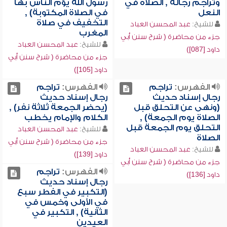
وتراجم رجاله , الصلاة في
رسول الله يؤم الناس بها
النعل
في الصلاة المكتوبة) ,
التخفيف في صلاة
للشيخ:
عبد المحسن العباد
المغرب
جزء من محاضرة ( شرح سنن أبي
للشيخ:
عبد المحسن العباد
داود [087])
جزء من محاضرة ( شرح سنن أبي
داود [105])
الفهرس:
تراجم
الفهرس:
تراجم
رجال إسناد حديث
رجال إسناد حديث
(ونهى عن التحلق قبل
(يحضر الجمعة ثلاثة نفر) ,
الصلاة يوم الجمعة) ,
الكلام والإمام يخطب
التحلق يوم الجمعة قبل
للشيخ:
عبد المحسن العباد
الصلاة
جزء من محاضرة ( شرح سنن أبي
للشيخ:
عبد المحسن العباد
داود [139])
جزء من محاضرة ( شرح سنن أبي
الفهرس:
تراجم
داود [136])
رجال إسناد حديث
(التكبير في الفطر سبع
في الأولى وخمس في
الثانية) , التكبير في
العيدين