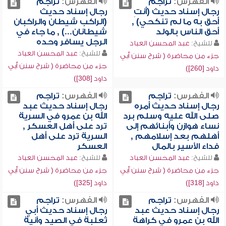
الفهرس:
تراجم
الفهرس:
تراجم
رجال إسناد حديث (أنتِ
رجال إسناد حديث
أحق به ما لم تنكحي) ,
(الراكب شيطان والراكبان
أحق الناس بالولد
شيطانان...) , ما جاء في
الرجل يسافر وحده
للشيخ:
عبد المحسن العباد
للشيخ:
عبد المحسن العباد
جزء من محاضرة ( شرح سنن أبي
جزء من محاضرة ( شرح سنن أبي
داود [260])
داود [308])
الفهرس:
تراجم
الفهرس:
تراجم
رجال إسناد حديث أمره
رجال إسناد حديث عبد
صلى الله عليه وسلم برد
الله بن عمرو في السرية
نساء هوازن وأبنائهم إلى
ترد على أهل العسكر ,
أهلهم بعد إسلامهم ,
السرية ترد على أهل
فداء الأسير بالمال
العسكر
للشيخ:
عبد المحسن العباد
للشيخ:
عبد المحسن العباد
جزء من محاضرة ( شرح سنن أبي
جزء من محاضرة ( شرح سنن أبي
داود [318])
داود [325])
الفهرس:
تراجم
الفهرس:
تراجم
رجال إسناد حديث عبد
رجال إسناد حديث أبي
الله بن عمرو في كراهة
ثعلبة في الصيد وآنية