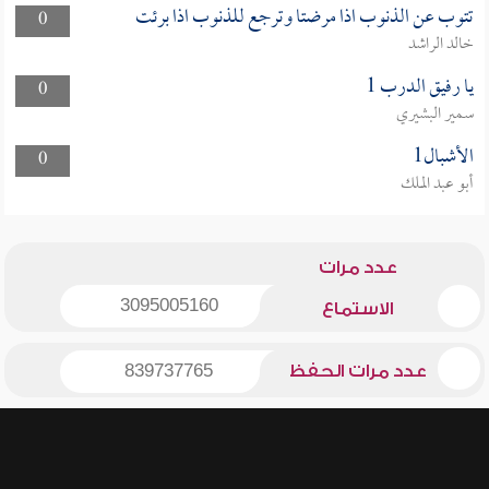
تتوب عن الذنوب اذا مرضتا وترجع للذنوب اذا برئت
0
خالد الراشد
يا رفيق الدرب 1
0
سمير البشيري
الأشبال1
0
أبو عبد الملك
عدد مرات
3095005160
الاستماع
عدد مرات الحفظ
839737765