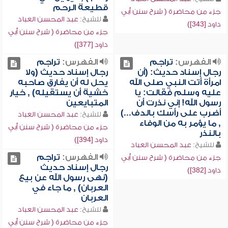
قطيعة الرحم
جزء من محاضرة ( شرح سنن أبي
للشيخ:
عبد المحسن العباد
داود [343])
جزء من محاضرة ( شرح سنن أبي
داود [377])
الفهرس:
تراجم
الفهرس:
تراجم
رجال إسناد حديث: (أن
رجال إسناد حديث (ولا
امرأة أتت النبي صلى الله
يحل له أن يفارق صاحبه
عليه وسلم فقالت: يا
خشية أن يستقيله) , خيار
رسول الله! إني نذرت أن
المتبايعين
أضرب على رأسك بالدف...)
للشيخ:
عبد المحسن العباد
, ما يؤمر به من الوفاء
جزء من محاضرة ( شرح سنن أبي
بالنذر
داود [394])
للشيخ:
عبد المحسن العباد
الفهرس:
تراجم
جزء من محاضرة ( شرح سنن أبي
رجال إسناد حديث
داود [382])
(نهى رسول الله عن بيع
العربان) , ما جاء في
العربان
للشيخ:
عبد المحسن العباد
جزء من محاضرة ( شرح سنن أبي