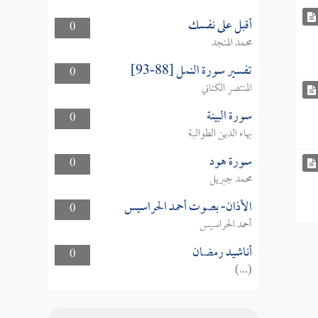
أقبل على نفسك
0
محمد المنجد
تفسير سورة النمل [88-93]
0
المنتصر الكتاني
سورة البينة
0
بهاء الدين الطوالبة
سورة هود
0
محمد جبريل
الأذان- بصوت أحمد الحراسيس
0
أحمد الحراسيس
أناشيد رمضان
0
(...)