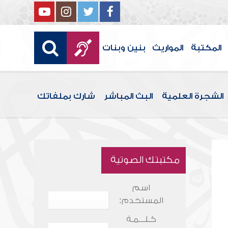
المكتبة
المواريث
بنين وبنات
الشجرة العلمية
البث المباشر
شارك بملفاتك
مكتبتك الصوتية
اسم
المستخدم:
كـلـــمـة