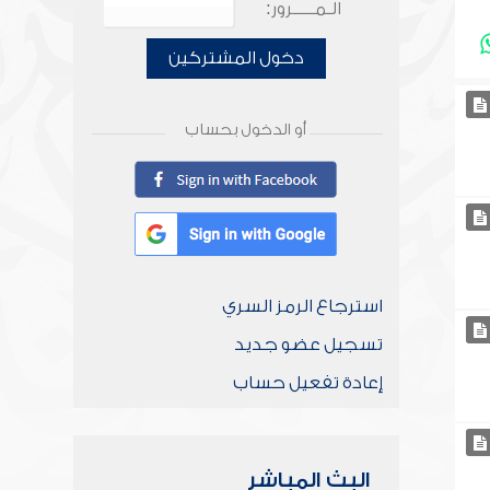
الـمـــــرور:
دخول المشتركين
أو الدخول بحساب
استرجاع الرمز السري
تسجيل عضو جديد
إعادة تفعيل حساب
البث المباشر