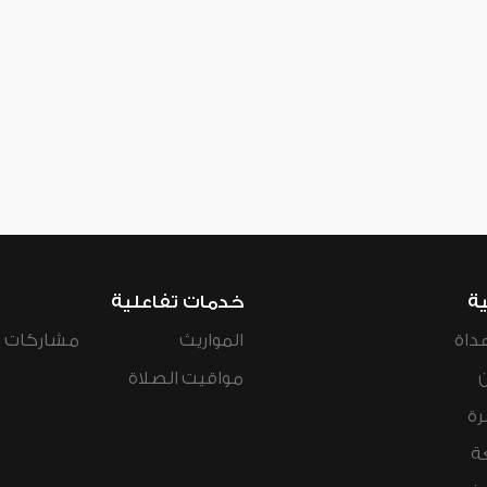
ية
خدمات تفاعلية
داة
المواريث
مشاركات ال
مواقيت الصلاة
رة
ة