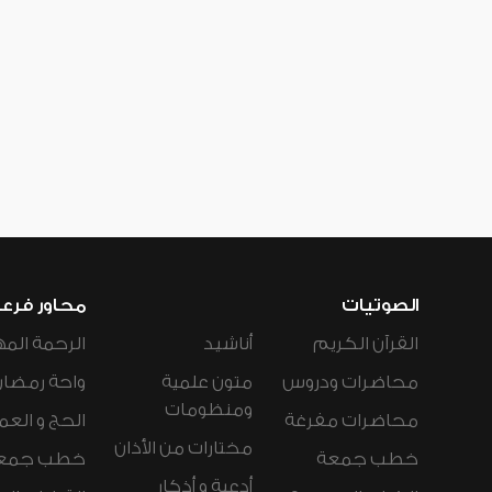
الصوتيات
محاور فرع
القرآن الكريم
أناشيد
الرحمة المه
محاضرات ودروس
متون علمية
واحة رمضان
ومنظومات
محاضرات مفرغة
الحج و العم
مختارات من الأذان
خطب جمعة
خطب جمع
أدعية و أذكار