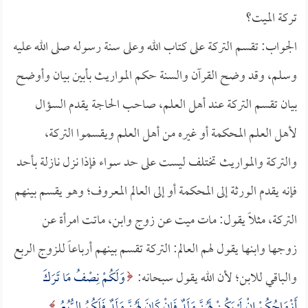
تركة الميت؟
الجواب: تقسم التركة على كتاب الله وعلى سنة رسوله صلى الله عليه
وسلم، وقد وضح القرآن والسنة حكم المواريث بأبين بيان وأوضح
بيان تقسم التركة عند أهل العلم، صاحب الحاجة يقدم السؤال
لأهل العلم المحكمة أو غيره من أهل العلم ويقسموا التركة،
والتركة والمواريث تختلف ليست على حد سواء فإذا نزل نازلة بأحد
فإنه يقدم الورثة إلى المحكمة أو إلى العالم المعروف؛ وهو يقسم بينهم
التركة، مثلاً يقول: مات ميت عن زوج وابن، ماتت امرأة عن
زوجها وابنها يقول لهم العالم: التركة تقسم بينهم أرباعاً للزوج الربع
والباقي للابن؛ لأن الله يقول سبحانه:
وَلَكُمْ نِصْفُ مَا تَرَكَ
أَزْوَاجُكُمْ إِنْ لَمْ يَكُنْ لَهُنَّ وَلَدٌ فَإِنْ كَانَ لَهُنَّ وَلَدٌ فَلَكُمُ الرُّبُعُ