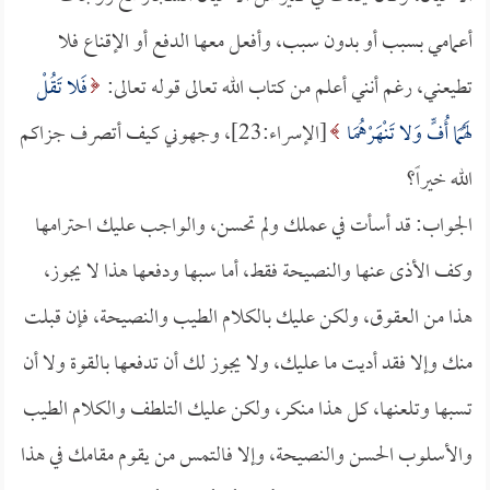
أعمامي بسبب أو بدون سبب، وأفعل معها الدفع أو الإقناع فلا
تطيعني، رغم أنني أعلم من كتاب الله تعالى قوله تعالى:
فَلا تَقُلْ
لَهُمَا أُفٍّ وَلا تَنْهَرْهُمَا
[الإسراء:23]، وجهوني كيف أتصرف جزاكم
الله خيراً؟
الجواب: قد أسأت في عملك ولم تحسن، والواجب عليك احترامها
وكف الأذى عنها والنصيحة فقط، أما سبها ودفعها هذا لا يجوز،
هذا من العقوق، ولكن عليك بالكلام الطيب والنصيحة، فإن قبلت
منك وإلا فقد أديت ما عليك، ولا يجوز لك أن تدفعها بالقوة ولا أن
تسبها وتلعنها، كل هذا منكر، ولكن عليك التلطف والكلام الطيب
والأسلوب الحسن والنصيحة، وإلا فالتمس من يقوم مقامك في هذا