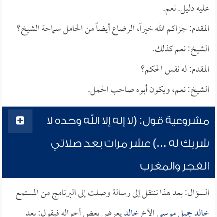
عليه دليل. نعم.
المقدم: جزاكم الله خيراً، الرضاع أيضاً من الحامل سماحة الشيخ؟
الشيخ: نعم كذلك.
المقدم: له نفس الحكم؟
الشيخ: نعم، ويكون أبوه صاحب الحمل.
مشروعية قول: (لا إله إلا الله وحده لا
شريك له ...) عشر مرات بعد صلاتي
الفجر والمغرب
السؤال: بعد هذا ننتقل إلى رسالة وصلت إلى البرنامج من المستمع
خالد جميل موسى
الأخ
خالد
يعرض بعض أحواله فيقول: بعد