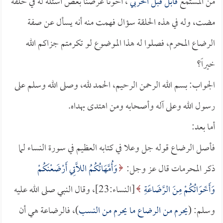
من المستمع
قابل قبل الحربي
، أخونا عرضنا بعض أسئلة له في حلقة
مضت، وله في هذه الحلقة سؤال فهمت منه أنه يسأل عن صفة
الرضاع المحرم، فصلوا له هذا الموضوع لو تكرمتم جزاكم الله
خيراً؟
الجواب: بسم الله الرحمن الرحيم، الحمد لله، وصلى الله وسلم على
رسول الله وعلى آله وأصحابه ومن اهتدى بهداه.
أما بعد:
فأصل الرضاع قوله جل وعلا في كتابه العظيم في سورة النساء لما
ذكر المحرمات قال عز وجل:
وَأُمَّهَاتُكُمُ اللَّاتِي أَرْضَعْنَكُمْ
وَأَخَوَاتُكُمْ مِنَ الرَّضَاعَةِ
[النساء:23]، وقال النبي صلى الله عليه
وسلم: (
يحرم من الرضاع ما يحرم من النسب
)، فالرضاعة هي أن