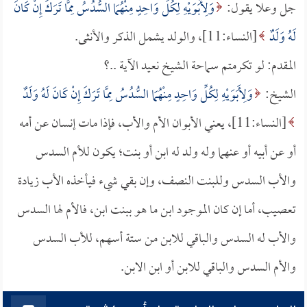
جل وعلا يقول:
وَلِأَبَوَيْهِ لِكُلِّ وَاحِدٍ مِنْهُمَا السُّدُسُ مِمَّا تَرَكَ إِنْ كَانَ
لَهُ وَلَدٌ
[النساء:11]، والولد يشمل الذكر والأنثى.
المقدم: لو تكرمتم سماحة الشيخ نعيد الآية ..؟
الشيخ:
وَلِأَبَوَيْهِ لِكُلِّ وَاحِدٍ مِنْهُمَا السُّدُسُ مِمَّا تَرَكَ إِنْ كَانَ لَهُ وَلَدٌ
[النساء:11]، يعني الأبوان الأم والأب، فإذا مات إنسان عن أمه
أو عن أبيه أو عنهما وله ولد له ابن أو بنت؛ يكون للأم السدس
والأب السدس وللبنت النصف، وإن بقي شيء فيأخذه الأب زيادة
تعصيب، أما إن كان الموجود ابن ما هو ببنت ابن، فالأم لها السدس
والأب له السدس والباقي للابن من ستة أسهم، للأب السدس
والأم السدس والباقي للابن أو ابن الابن.