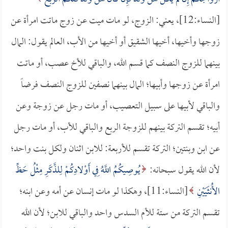
[النساء:12]، يعني: الزوج، لو مات ميت عن زوج ماتت امرأة عن
زوجها وأخيها، أخيها الشقيق أو أخيها من الأب، العالم يقول: المال
بينهما للزوج النصف كما قسم الله، والباقي للأخ عصب، أو ماتت
امرأة عن زوجها وأبيها؛ المال بينهما نصفين للزوج النصف فرضاً
والباقي لأبيها على سبيل التعصيب، أو مات رجل عن زوجة وعن
أبيه؛ تقسم التركة بينهم للزوجة الربع والباقي للأب، أو مات رجل
عن ابن وبنتين؛ التركة تقسم للأربعة: للابن اثنان ولكل بنت واحد؛
لأن الله يقول سبحانه:
يُوصِيكُمُ اللَّهُ فِي أَوْلادِكُمْ لِلذَّكَرِ مِثْلُ حَظِّ
الأُنثَيَيْنِ
[النساء:11]، وهكذا لو مات إنسان عن أمه وعن ابنه؛
تقسم التركة من ستة للأم السدس واحد والباقي للابن؛ لأن الله