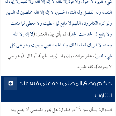
شيء قدير، لا حول ولا قوة إلا بالله لا إله إلا الله ولا نعبد إلا إياه له
النعمة وله الفضل وله الثناء الحسن، لا إله إلا الله مخلصين له الدين
ولو كره الكافرون، اللهم لا مانع لما أعطيت ولا معطي لما منعت
ولا ينفع ذا الجد منك الجد
)، ثم يأتي بهذه العشر: (
لا إله إلا الله
وحده لا شريك له له الملك وله الحمد يحيي ويميت وهو على كل
شيء قدير
)، عشر مرات، وإن زاد: (بيده الخير)، أو قال: (وهو حي
لا يموت)، كله طيب.
حكم وضع المصلي يده على فيه عند
التثاؤب
السؤال: يسأل سؤالاً آخر فيقول: هل يجوز للمصلي أن يضع يده