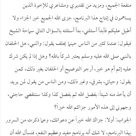
منفعة الجميع، ومزيد من تقديري ومشاعري للإخوة الذين
يساهمون في إنتاج هذا البرنامج، جزى الله الجميع خير الجزاء ولا
أطيل عليكم فأبدأ أسئلتي، بدأ أسئلته بالسؤال التالي سماحة الشيخ
فيقول: عندنا كثير من الناس حينما يحلف يقول: والنبي، هل الحلفان
بالنبي صلى الله عليه وسلم يعتبر شركاً بالله؟ وهل إذا لم يكن شرك
عليه إثم أم هو خير، أرجو التوضيح أو الحلفان بغير ذلك، كمن
يقول: وحياتي، بشرفي، وغير ذلك، ومن الناس من يقول لمن يريد
أن يأخذ منه شيئاً: بفضل الله ثم بفضل كذا وكذا ستنقضي حاجتي،
وجهوني إلى هذه الأمور جزاكم الله خيراً؟
الجواب: أولا: جزاك الله خيراً عن دعواتك، وعما ذكرت من السرور
بهذا البرنامج، لا شك أنه برنامج مفيد وعظيم النفع، فنسأل الله أن