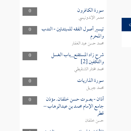
سورة الكافرون
0
معمر الإندونيسي
تيسير أصول الفقه للمبتدئين - الندب
0
والمحرم
محمد حسن عبد الغفار
شرح زاد المستقنع_باب الغسل
0
والتكفين [2]
محمد مختار الشنقيطي
سورة الذاريات
0
محمد جبريل
أذان - بصوت حسن خلفان. مؤذن
0
جامع الإمام محمد بن عبدالوهاب –
قطر
حسن خلفان