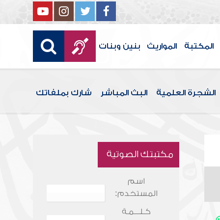
المكتبة
المواريث
بنين وبنات
الشجرة العلمية
البث المباشر
شارك بملفاتك
مكتبتك الصوتية
اسم
المستخدم:
كـلـــمـة