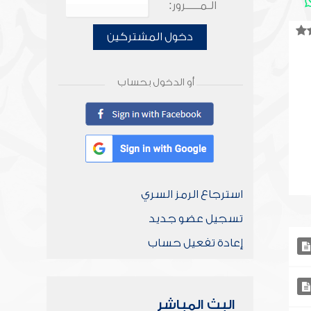
الـمـــــرور:
دخول المشتركين
أو الدخول بحساب
استرجاع الرمز السري
تسجيل عضو جديد
إعادة تفعيل حساب
البث المباشر