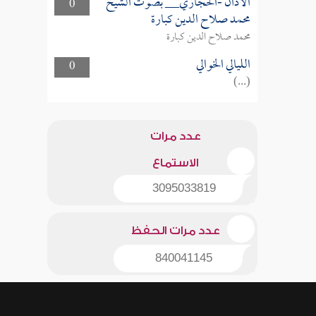
الأذان -الحجازي__ بصوت الشيخ
0
محمد صلاح الدين كبارة
محمد صلاح الدين كبارة
الليالي الخوالي
0
(...)
عدد مرات
الاستماع
3095033819
عدد مرات الحفظ
840041145