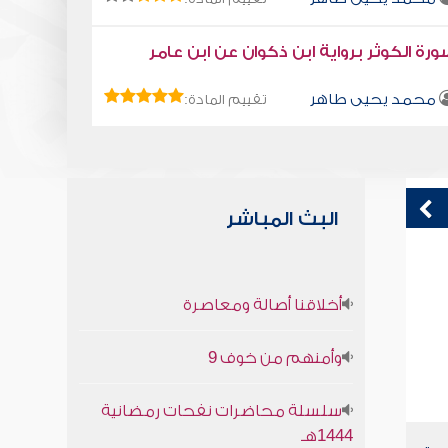
رة الكوثر برواية ابن ذكوان عن ابن عامر
محمد يحيى طاهر
تقييم المادة:
البث المباشر
فليكرم ضيفه
ك
أخلاقنا أصالة ومعاصرة
صابر دياب
وأمنهم من خوف 9
سلسلة محاضرات نفحات رمضانية
1444هـ