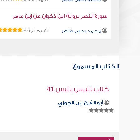
سورة النصر برواية ابن ذكوان عن ابن عامر
محمد يحيى طاهر
تقييم المادة:
الكتاب المسموع
قراءة صوتية لكتاب استمتع بحياتك " كت
في فنون التعامل " - احفظ الأسماء
محمد العريفي