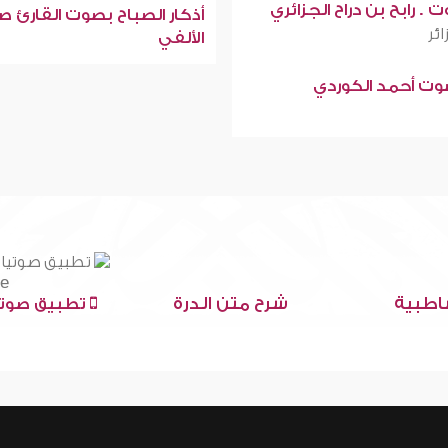
 . رابح بن دراح الجزائري
أذكار الصباح بصوت القارئ ص
ائر
الألفي
صوت أحمد الكوردي
اطبية
شرح متن الدرة
تطبيق صوتي