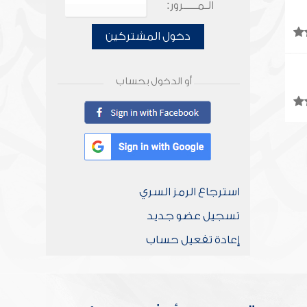
الـمـــــرور:
دخول المشتركين
أو الدخول بحساب
استرجاع الرمز السري
تسجيل عضو جديد
إعادة تفعيل حساب