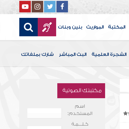
المكتبة
المواريث
بنين وبنات
الشجرة العلمية
البث المباشر
شارك بملفاتك
مكتبتك الصوتية
اسم
المستخدم:
كـلـــمـة