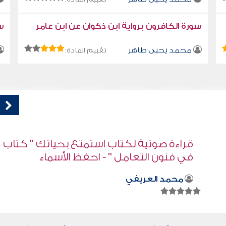
سورة الكافرون برواية ابن ذكوان عن ابن عامر
سو
محمد يحيى طاهر
تقييم المادة:
اب
قراءة صوتية لكتاب استمتع بحياتك " كتاب
في فنون التعامل - اللسان ملك
محمد العريفي