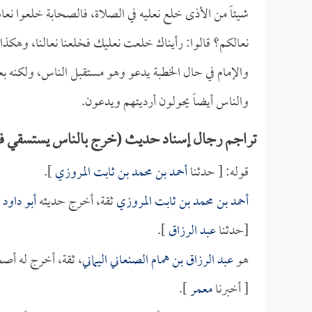
شيئاً من الأذى خلع نعليه في الصلاة، فالصحابة خلعوا نعاله
نعالكم؟ قالوا: رأيناك خلعت نعليك فخلعنا نعالنا، وهكذا 
والإمام في حال الخطبة يدعو وهو مستقبل الناس، ولكنه بعد
والناس أيضاً يحولون أرديتهم ويدعون.
تراجم رجال إسناد حديث (خرج بالناس يستسقي فص
قوله: [ حدثنا
أحمد بن محمد بن ثابت المروزي
].
أحمد بن محمد بن ثابت المروزي
ثقة، أخرج حديثه
أبو داود
.
[حدثنا
عبد الرزاق
].
هو
عبد الرزاق بن همام الصنعاني اليماني
، ثقة، أخرج له أص
[ أخبرنا
معمر
].