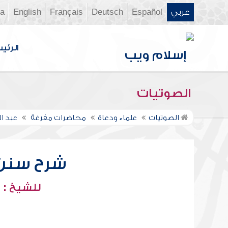
عربي
Español
Deutsch
Français
English
ia
الرئي
الصوتيات
الصوتيات
علماء ودعاة
محاضرات مفرغة
عبد ا
شرح سنن أب
للشيخ : 