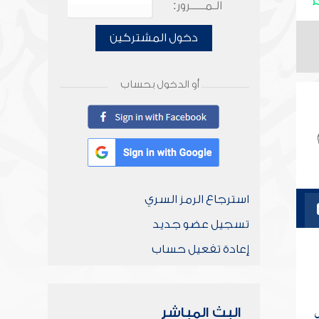
الـمـــــرور:
دخول المشتركين
أو الدخول بحساب
استرجاع الرمز السري
تسجيل عضو جديد
إعادة تفعيل حساب
البث المباشر