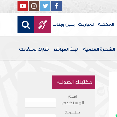
المكتبة
المواريث
بنين وبنات
الشجرة العلمية
البث المباشر
شارك بملفاتك
مكتبتك الصوتية
اسم
المستخدم:
كـلـــمـة