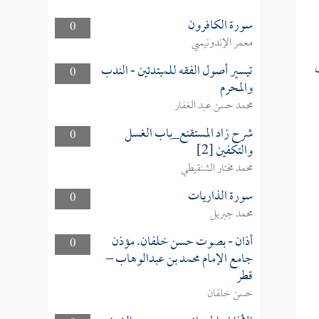
سورة الكافرون
0
معمر الإندونيسي
تيسير أصول الفقه للمبتدئين - الندب
0
والمحرم
محمد حسن عبد الغفار
شرح زاد المستقنع_باب الغسل
0
والتكفين [2]
محمد مختار الشنقيطي
سورة الذاريات
0
محمد جبريل
أذان - بصوت حسن خلفان. مؤذن
0
جامع الإمام محمد بن عبدالوهاب –
قطر
حسن خلفان