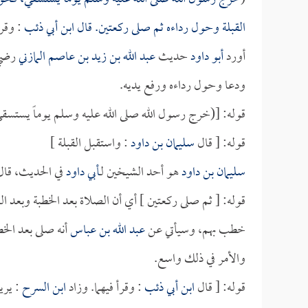
القبلة وحول رداءه ثم صلى ركعتين. قال
ابن أبي ذئب
: وقرأ
أورد
أبو داود
حديث
عبد الله بن زيد بن عاصم المازني
رضي 
ودعا وحول رداءه ورفع يديه.
قوله: [(خرج رسول الله صلى الله عليه وسلم يوماً يستسق
قوله: [ قال
سليمان بن داود
: واستقبل القبلة ]
سليمان بن داود
هو أحد الشيخين لـ
أبي داود
في الحديث، قال:
قوله: [ ثم صلى ركعتين ] أي أن الصلاة بعد الخطبة وبعد ال
خطب بهم، وسيأتي عن
عبد الله بن عباس
أنه صلى بعد الخطب
والأمر في ذلك واسع.
قوله: [ قال
ابن أبي ذئب
: وقرأ فيهما. وزاد
ابن السرح
: يريد