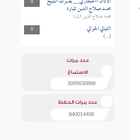
الأذان -الحجازي__ بصوت الشيخ
0
محمد صلاح الدين كبارة
محمد صلاح الدين كبارة
الليالي الخوالي
0
(...)
عدد مرات
الاستماع
3095030866
عدد مرات الحفظ
840014406