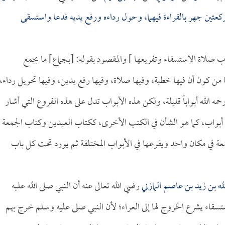
كعتين جهر بالقراءة فيهما، وحول رداءه ورفع يديه فدعا واستسقى
واب صلاة الاستسقاء وتفريعها ] والمقصود بقوله: [بجماع] ما يجمع
 من كون أن فيها خطبة، وفيها صلاة، وفيها رفع يدين، وفيها تحويل رداء،
حمه الله أبواباً قليلة، ولكن هذه الأبواب تدل على هذه الفروع التي أشار
 أبواب، كما هو الشأن في الكتب الأخرى، ككتاب العيدين وكتاب الجمعة
جمعة في مكان واحد ويفرعها في الأبواب المختلفة ثم يورد تحت كل باب
له بن زيد بن عاصم المازني
رضي الله تعالى عنه أن النبي صلى الله عليه
اء يشرع الخروج لها إلى العراء؛ لأن النبي صلى عليه وسلم خرج بهم