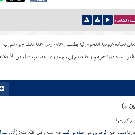
نصي الكامل
لى لعباده عبودية اللجوء إليه بطلب رحمته، ومن جملة ذلك لجوءهم إليه
ظهر العباد فيها فقرهم وحاجتهم إلى ربهم، وقد حفت به جملة من الأحكام
ن ..)
 وتفريعها:
برنا
معمر
عن
الزهري
عن
عباد بن تميم
عن عمه رضي الله عنه: (
أن رسول