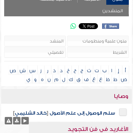
المنشدين
أ
إ
ا
ب
ت
ث
ج
ح
خ
د
ذ
ر
ز
س
ش
ص
ض
ط
ظ
ع
غ
ف
ق
ك
ل
م
ن
ه
و
ي
وصايا
سلم الوصول إلى علم الأصول
[
خالد الشليمي
]
الأغاريد في فن التجويد