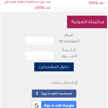
جزء من محاضرة ( شرح سنن أبي
داود [550])
داود [550])
مكتبتك الصوتية
اسم
المستخدم:
كـلـــمـة
الـمـــــرور:
دخول المشتركين
أو الدخول بحساب