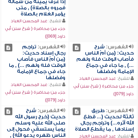
إذا عرف يمينه من شماله
فمروه بالصلاة) , متى
يؤمر الغلام بالصلاة
للشيخ:
عبد المحسن العباد
جزء من محاضرة ( شرح سنن أبي
داود [069])
الفهرس:
شرح
الفهرس:
تراجم
حديث: (من أمَّ الناس
رجال إسناد حديث:
فأصاب الوقت فله ولهم
(من أمَّ الناس فأصاب
...) , ما جاء في جماع
الوقت فله ولهم ...) , ما
الإمامة وفضلها
جاء في جماع الإمامة
وفضلها
للشيخ:
عبد المحسن العباد
للشيخ:
عبد المحسن العباد
جزء من محاضرة ( شرح سنن أبي
جزء من محاضرة ( شرح سنن أبي
داود [079])
داود [079])
الفهرس:
طريق
الفهرس:
شرح
ثالثة لحديث (... قطع
حديث (خرج رسول الله
الله أثره...) وتراجم رجال
صلى الله عليه وسلم
إسنادها , ما يقطع الصلاة
يوماً يستسقي فحول إلى
الناس ظهره يدعو الله) ,
للشيخ:
عبد المحسن العباد