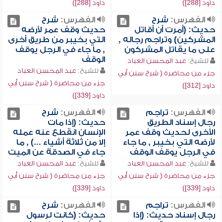
داود [288])
داود [288])
الفهرس:
شرح
الفهرس:
شرح
حديث: (أمرت أن أقاتل
حديث وقف عمر لأرضه
المشركين) وتراجم رجاله ,
التي بخيبر من طريق أخرى
على ما يقاتل المشركون
, ما جاء في الرجل يوقف
الوقف
للشيخ:
عبد المحسن العباد
للشيخ:
عبد المحسن العباد
جزء من محاضرة ( شرح سنن أبي
جزء من محاضرة ( شرح سنن أبي
داود [312])
داود [339])
الفهرس:
تراجم
الفهرس:
شرح
رجال إسناد الطريق
حديث: (إذا مات
الأخرى لحديث وقف عمر
الإنسان انقطع عنه عمله
لأرضه التي بخيبر , ما جاء
إلا من ثلاثة أشياء ...) , ما
في الرجل يوقف الوقف
جاء في الصدقة عن الميت
للشيخ:
عبد المحسن العباد
للشيخ:
عبد المحسن العباد
جزء من محاضرة ( شرح سنن أبي
جزء من محاضرة ( شرح سنن أبي
داود [339])
داود [339])
الفهرس:
تراجم
الفهرس:
شرح
رجال إسناد حديث: (إذا
حديث: (كانت لرسول