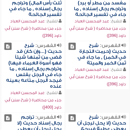
مفسد من مطر أو برد)
ثلث رأس المال) وتراجم
وتراجم رجال إسناده , ما
رجال إسناده , ما جاء في
جاء في تفسير الجائحة
تفسير الجائحة
للشيخ:
عبد المحسن العباد
للشيخ:
عبد المحسن العباد
جزء من محاضرة ( شرح سنن أبي
جزء من محاضرة ( شرح سنن أبي
داود [396])
داود [396])
الفهرس:
شرح
الفهرس:
شرح
حديث (حرمت التجارة
حديث (...وإن كان قد
في الخمر) , ما جاء في
قضى من ثمنها شيئاً
ثمن الخمر والميتة
فهو أسوة الغرماء فيها)
وتراجم رجال إسناده , ما
للشيخ:
عبد المحسن العباد
جاء في الرجل يفلس
جزء من محاضرة ( شرح سنن أبي
فيجد الرجل متاعه بعينه
داود [396])
عنده
للشيخ:
عبد المحسن العباد
جزء من محاضرة ( شرح سنن أبي
داود [400])
الفهرس:
شرح
الفهرس:
تراجم
حديث (لا يحل لرجل أن
رجال إسناد حديث (لا
يعطي عطية فيرجع
يحل لرجل أن يعطي