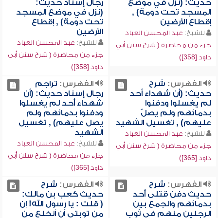
حديث: (نزل في موضع
رجال إسناد حديث:
المسجد تحت دومة) ,
(نزل في موضع المسجد
إقطاع الأرضين
تحت دومة) , إقطاع
الأرضين
للشيخ:
عبد المحسن العباد
للشيخ:
عبد المحسن العباد
جزء من محاضرة ( شرح سنن أبي
جزء من محاضرة ( شرح سنن أبي
داود [358])
داود [358])
الفهرس:
شرح
الفهرس:
تراجم
حديث: (أن شهداء أحد
رجال إسناد حديث: (أن
لم يغسلوا ودفنوا
شهداء أحد لم يغسلوا
بدمائهم ولم يصلّ
ودفنوا بدمائهم ولم
عليهم) , تغسيل الشهيد
يصل عليهم) , تغسيل
الشهيد
للشيخ:
عبد المحسن العباد
للشيخ:
عبد المحسن العباد
جزء من محاضرة ( شرح سنن أبي
جزء من محاضرة ( شرح سنن أبي
داود [365])
داود [365])
الفهرس:
شرح
الفهرس:
شرح
حديث دفن قتلى أحد
حديث كعب بن مالك:
بدمائهم والجمع بين
( قلت : يا رسول الله! إن
الرجلين منهم في ثوب
من توبتي أن أنخلع من