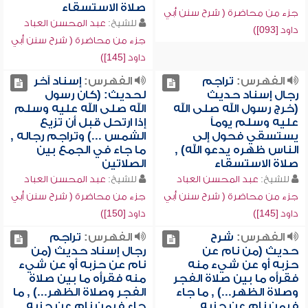
صلاة الاستسقاء
جزء من محاضرة ( شرح سنن أبي
للشيخ:
عبد المحسن العباد
داود [093])
جزء من محاضرة ( شرح سنن أبي
داود [145])
الفهرس:
تراجم
الفهرس:
إسناد آخر
رجال إسناد حديث
لحديث: (كان رسول
(خرج رسول الله صلى الله
الله صلى الله عليه وسلم
عليه وسلم يوماً
إذا ارتحل قبل أن تزيع
يستسقي فحول إلى
الشمس ...) وتراجم رجاله ,
الناس ظهره يدعو الله) ,
ما جاء في الجمع بين
صلاة الاستسقاء
الصلاتين
للشيخ:
عبد المحسن العباد
للشيخ:
عبد المحسن العباد
جزء من محاضرة ( شرح سنن أبي
جزء من محاضرة ( شرح سنن أبي
داود [145])
داود [150])
الفهرس:
شرح
الفهرس:
تراجم
حديث (من نام عن
رجال إسناد حديث (من
حزبه أو عن شيء منه
نام عن حزبه أو عن شيء
فقرأه ما بين صلاة الفجر
منه فقرأه ما بين صلاة
وصلاة الظهر...) , ما جاء
الفجر وصلاة الظهر...) , ما
فيمن نام عن حزبه
جاء فيمن نام عن حزبه