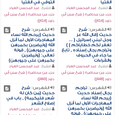
الفتيا
التوقي في الفتيا
للشيخ:
عبد المحسن العباد
للشيخ:
عبد المحسن العباد
جزء من محاضرة ( شرح سنن أبي
جزء من محاضرة ( شرح سنن أبي
داود [414])
داود [414])
الفهرس:
شرح
الفهرس:
شرح
حديث (قال الله عز
حديث (يرحم الله نساء
وجل لبني إسرائيل ( ...
المهاجرات الأول لما أنزل
تغفر لكم خطاياكم ) )
الله (وليضربن بخمرهن
وتراجم رجال إسناده , تابع
على جيوبهن) , قوله
ما جاء في الحروف
تعالى: (وليضربن
والقراءات
بخمرهن على جيوبهن)
للشيخ:
عبد المحسن العباد
للشيخ:
عبد المحسن العباد
جزء من محاضرة ( شرح سنن أبي
جزء من محاضرة ( شرح سنن أبي
داود [448])
داود [460])
الفهرس:
تراجم
الفهرس:
شرح
رجال إسناد حديث
حديث (من كان له
(يرحم الله نساء
شعر فليكرمه) , باب في
المهاجرات الأول لما أنزل
إصلاح الشعر
الله (وليضربن بخمرهن
للشيخ:
عبد المحسن العباد
على جيوبهن) , قوله