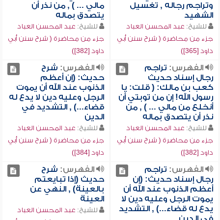
وتراجم رجاله , تغسيل
مالي ... ) , من نذر أن
الشهيد
يتصدق بماله
للشيخ:
عبد المحسن العباد
للشيخ:
عبد المحسن العباد
جزء من محاضرة ( شرح سنن أبي
جزء من محاضرة ( شرح سنن أبي
داود [365])
داود [382])
الفهرس:
تراجم
الفهرس:
شرح
رجال إسناد حديث
حديث: (إن أعظم
كعب بن مالك: ( قلت: يا
الذنوب عند الله أن يموت
رسول الله! إن من توبتي أن
الرجل وعليه دين لا يدع له
أنخلع من مالي ... ) , من
قضاء...) , التشديد في
نذر أن يتصدق بماله
الدين
للشيخ:
عبد المحسن العباد
للشيخ:
عبد المحسن العباد
جزء من محاضرة ( شرح سنن أبي
جزء من محاضرة ( شرح سنن أبي
داود [382])
داود [384])
الفهرس:
تراجم
الفهرس:
شرح
رجال إسناد حديث: (إن
حديث (إذا تبايعتم
أعظم الذنوب عند الله أن
بالعينة) , النهي عن
يموت الرجل وعليه دين لا
العينة
يدع له قضاء...) , التشديد
للشيخ:
عبد المحسن العباد
في الدين