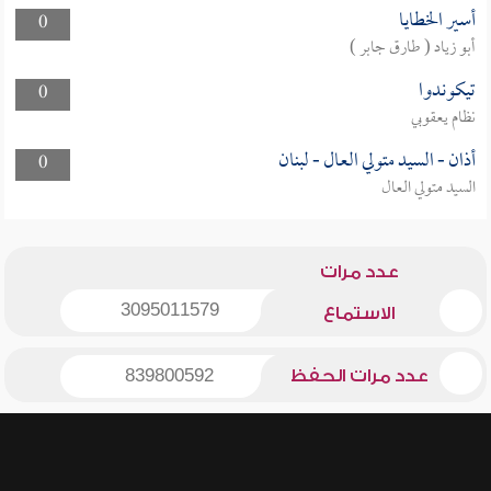
أسير الخطايا
0
أبو زياد ( طارق جابر )
تيكوندوا
0
نظام يعقوبي
أذان - السيد متولي العال - لبنان
0
السيد متولي العال
عدد مرات
3095011579
الاستماع
عدد مرات الحفظ
839800592