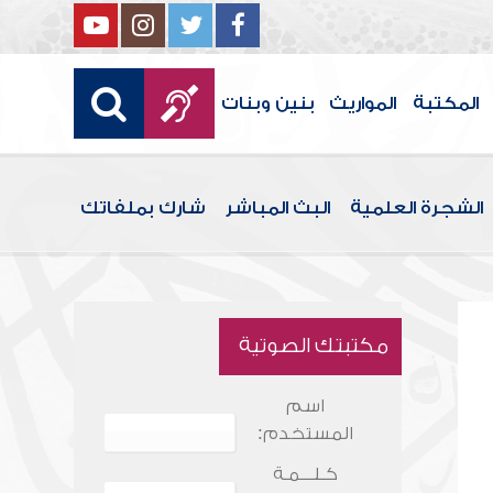
المكتبة
المواريث
بنين وبنات
الشجرة العلمية
البث المباشر
شارك بملفاتك
مكتبتك الصوتية
اسم
المستخدم:
كـلـــمـة