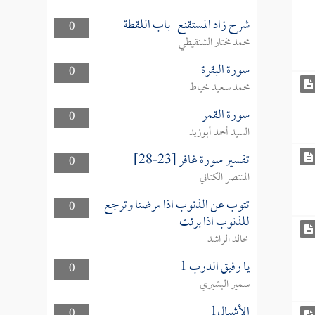
شرح زاد المستقنع_باب اللقطة
0
محمد مختار الشنقيطي
سورة البقرة
0
محمد سعيد خياط
سورة القمر
0
السيد أحمد أبوزيد
تفسير سورة غافر [23-28]
0
المنتصر الكتاني
تتوب عن الذنوب اذا مرضتا وترجع
0
للذنوب اذا برئت
خالد الراشد
يا رفيق الدرب 1
0
سمير البشيري
الأشبال1
0