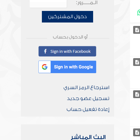
الـمـــــرور:
دخول المشتركين
أو الدخول بحساب
استرجاع الرمز السري
تسجيل عضو جديد
إعادة تفعيل حساب
البث المباشر