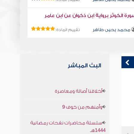
رة الكوثر برواية ابن ذكوان عن ابن عامر
محمد يحيى طاهر
تقييم المادة:
البث المباشر
رؤية الله
ق
أخلاقنا أصالة ومعاصرة
ف
صابر دياب
وأمنهم من خوف 9
سلسلة محاضرات نفحات رمضانية
1444هـ