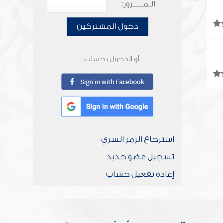
الـمـــــرور:
دخول المشتركين
أو الدخول بحساب
استرجاع الرمز السري
تسجيل عضو جديد
إعادة تفعيل حساب