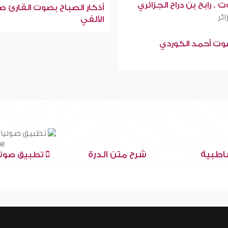
 . رابح بن دراح الجزائري
أذكار الصباح بصوت القارئ ص
ائر
الألفي
صوت أحمد الكوردي
اطبية
شرح متن الدرة
تطبيق صوتي