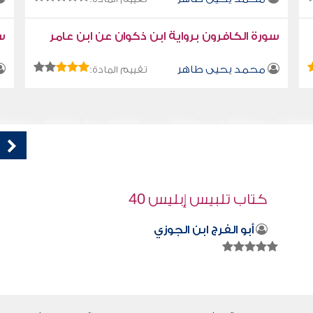
سورة الكافرون برواية ابن ذكوان عن ابن عامر
سو
محمد يحيى طاهر
تقييم المادة:
قراءة صوتية لكتاب استمتع بحياتك " كتاب
في فنون التعامل - لا للعداوات
محمد العريفي