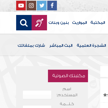
المكتبة
المواريث
بنين وبنات
الشجرة العلمية
البث المباشر
شارك بملفاتك
مكتبتك الصوتية
اسم
المستخدم:
كـلـــمـة