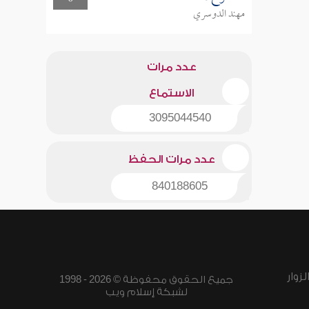
مهند الدوسري
عدد مرات
الاستماع
3095044540
عدد مرات الحفظ
840188605
زوار
جميع الحقوق محفوظة © 2026 - 1998
لشبكة إسلام ويب