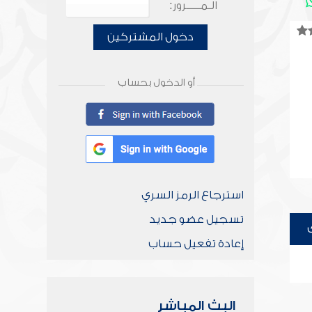
الـمـــــرور:
دخول المشتركين
أو الدخول بحساب
استرجاع الرمز السري
تسجيل عضو جديد
إعادة تفعيل حساب
البث المباشر