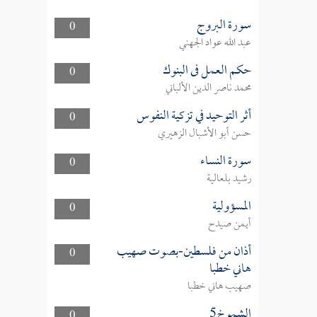
سورة البروج
0
عبد الله عواد الجهني
حكم العمل فى البنوك
0
محمد ناصر الدين الألباني
أثر التوحيد في تزكية النفوس
0
حسن أبو الأشبال الزهيري
سورة النساء
0
رشيد بلعالية
المسؤولية
0
أيمن صيدح
أذان من فلسطين-بصوت صهيب
0
هاني خطبا
صهيب هاني خطبا
الشموخ5
0