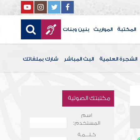
المكتبة
المواريث
بنين وبنات
الشجرة العلمية
البث المباشر
شارك بملفاتك
مكتبتك الصوتية
اسم
المستخدم:
كـلـــمـة