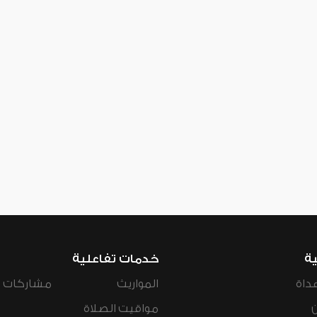
ية
خدمات تفاعلية
داة
المواريث
مشاركات ال
مواقيت الصلاة