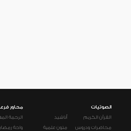
الصوتيات
محاور فرع
القرآن الكريم
أناشيد
الرحمة المه
محاضرات ودروس
متون علمية
واحة رمضان