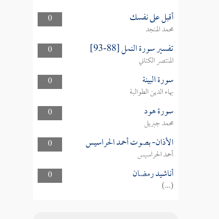
أقبل على نفسك
0
محمد المنجد
تفسير سورة النمل [88-93]
0
المنتصر الكتاني
سورة البينة
0
بهاء الدين الطوالبة
سورة هود
0
محمد جبريل
الأذان- بصوت أحمد الحراسيس
0
أحمد الحراسيس
أناشيد رمضان
0
(...)