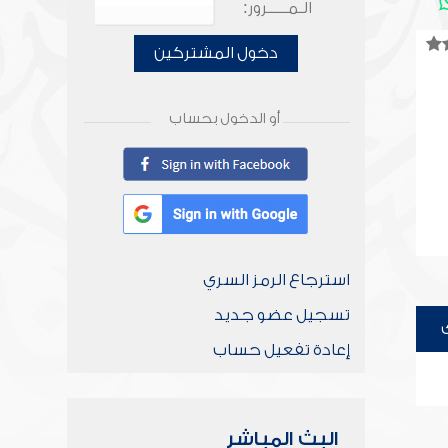
الـمـــــرور:
دخول المشتركين
أو الدخول بحساب
استرجاع الرمز السري
تسجيل عضو جديد
إعادة تفعيل حساب
البث المباشر