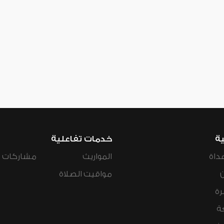
ية
خدمات تفاعلية
داة
المواريث
مشاركات ال
مواقيت الصلاة
رة
ة