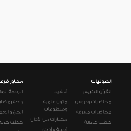
الصوتيات
محاور فرع
القرآن الكريم
أناشيد
الرحمة المه
محاضرات ودروس
متون علمية
واحة رمضان
ومنظومات
محاضرات مفرغة
الحج و العم
مختارات من الأذان
خطب جمعة
خطب جمع
أدعية و أذكار