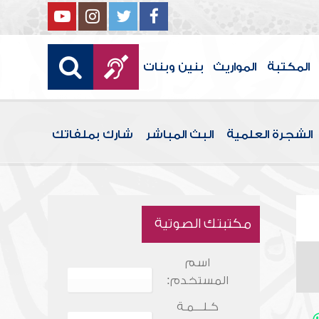
المكتبة
المواريث
بنين وبنات
الشجرة العلمية
البث المباشر
شارك بملفاتك
مكتبتك الصوتية
اسم
المستخدم:
كـلـــمـة