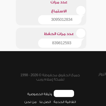
عدد مرات
الاستماع
3095012834
عدد مرات الحفظ
839812593
زوار
جميع الحقوق محفوظة © 2026 - 1998
لشبكة إسلام ويب
وثيقة الخصوصية
اتفاقية الخدمة
اتصل بنا
من نحن