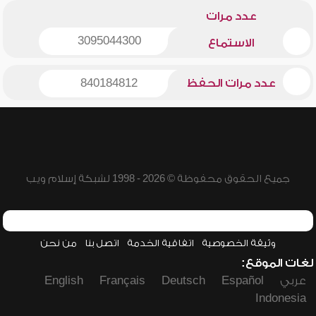
عدد مرات
3095044300
الاستماع
عدد مرات الحفظ
840184812
جميع الحقوق محفوظة © 2026 - 1998 لشبكة إسلام ويب
وثيقة الخصوصية
اتفاقية الخدمة
اتصل بنا
من نحن
لغات الموقع:
عربي
Español
Deutsch
Français
English
Indonesia