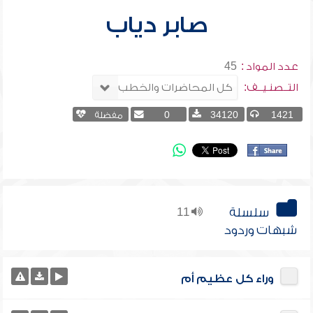
صابر دياب
عدد المواد :
45
التــصنـيــف:
1421
34120
0
مفضلة
سلسلة
11
شبهات وردود
وراء كل عظيم أم