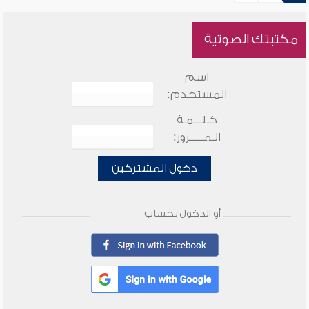
مكتبتك الصوتية
اسم
المستخدم:
كـلـــمـة
الـمـــــرور:
دخول المشتركين
أو الدخول بحساب