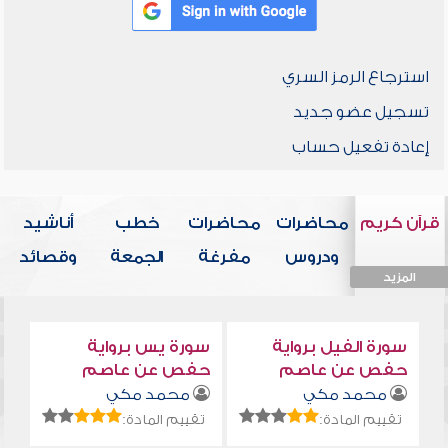
استرجاع الرمز السري
تسجيل عضو جديد
إعادة تفعيل حساب
قرآن كريم
محاضرات
محاضرات
خطب
أناشيد
ودروس
مفرغة
الجمعة
وقصائد
المزيد
المزيد
المزيد
المزيد
المزيد
سورة الفيل برواية
سورة يس برواية
حفص عن عاصم
حفص عن عاصم
محمد مكي
محمد مكي
تقييم المادة:
تقييم المادة: