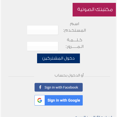
مكتبتك الصوتية
اسم
المستخدم:
كـلـــمـة
الـمـــــرور:
دخول المشتركين
أو الدخول بحساب