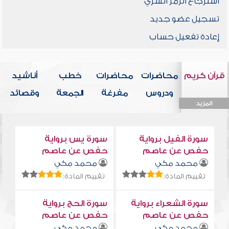
استرجاع الرمز السري
تسجيل عضو جديد
إعادة تفعيل حساب
قرآن كريم
محاضرات
محاضرات
خطب
أناشيد
ودروس
مفرغة
الجمعة
وقصائد
المزيد
المزيد
المزيد
المزيد
المزيد
سورة الفيل برواية
سورة يس برواية
حفص عن عاصم
حفص عن عاصم
محمد مكي
محمد مكي
تقييم المادة:
تقييم المادة:
سورة الشعراء برواية
سورة الحج برواية
حفص عن عاصم
حفص عن عاصم
محمد مكي
محمد مكي