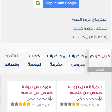
استرجاع الرمز السري
تسجيل عضو جديد
إعادة تفعيل حساب
قرآن كريم
محاضرات
محاضرات
خطب
أناشيد
ودروس
مفرغة
الجمعة
وقصائد
المزيد
المزيد
المزيد
المزيد
المزيد
سورة الفيل برواية
سورة يس برواية
حفص عن عاصم
حفص عن عاصم
محمد مكي
محمد مكي
تقييم المادة:
تقييم المادة: