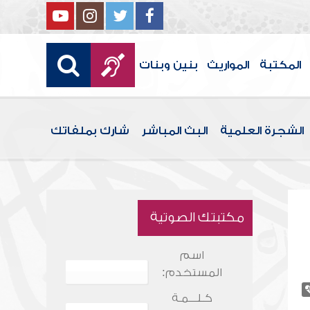
المكتبة
المواريث
بنين وبنات
الشجرة العلمية
البث المباشر
شارك بملفاتك
مكتبتك الصوتية
اسم
المستخدم:
كـلـــمـة