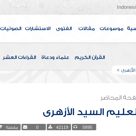
Indones
سية
موسوعات
مقالات
الفتوى
الاستشارات
الصوتيات
القرآن الكريم
علماء ودعاة
القراءات العشر
الأزهرى
حة المحاضر
لعليم السيد الأزهرى
5895
42119
0
مفضلة