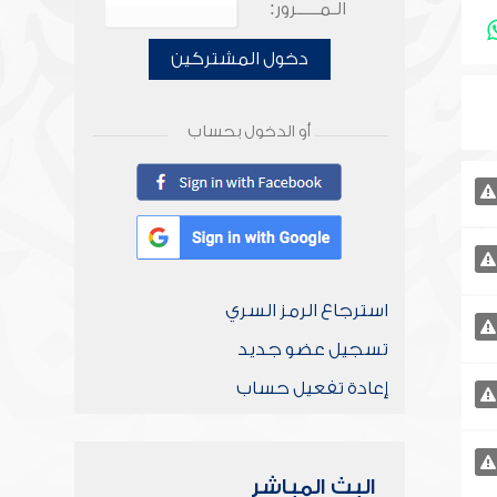
الـمـــــرور:
دخول المشتركين
أو الدخول بحساب
استرجاع الرمز السري
تسجيل عضو جديد
إعادة تفعيل حساب
البث المباشر