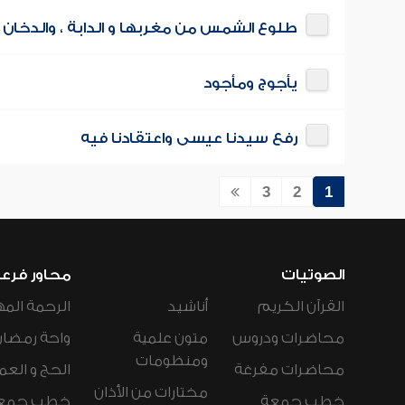
طلوع الشمس من مغربها و الدابة ، والدخان ،
يأجوج ومأجود
رفع سيدنا عيسى واعتقادنا فيه
3
2
1
الصوتيات
محاور فرع
القرآن الكريم
أناشيد
الرحمة المه
محاضرات ودروس
متون علمية
واحة رمضان
ومنظومات
محاضرات مفرغة
الحج و العم
مختارات من الأذان
خطب جمعة
خطب جمع