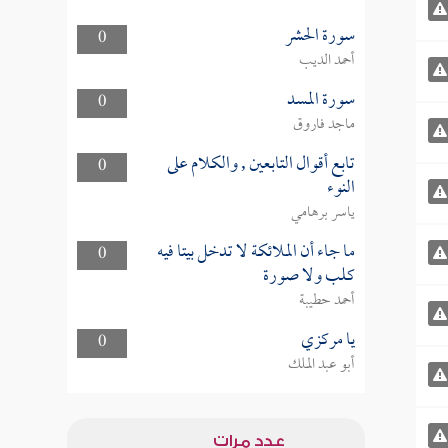
سورة الحشر
0
أحمد الديب
سورة المسد
0
ماجد فاروق
تابع أقوال التابعين , والكلام على
0
النوء
ياسر برهامي
ما جاء أن الملائكة لا تدخل بيتا فيه
0
كلب ولا صورة
أحمد حطيبة
يا مركزي
0
أبو عبد الملك
عدد مرات