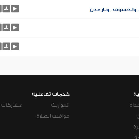
 والخسوف ، ونار عدن
ية
خدمات تفاعلية
داة
المواريث
مشاركات ال
مواقيت الصلاة
رة
ة