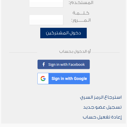
المستخدم:
كـلـــمـة
الـمـــــرور:
دخول المشتركين
أو الدخول بحساب
استرجاع الرمز السري
تسجيل عضو جديد
إعادة تفعيل حساب