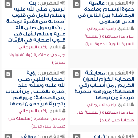
الفهرس:
عالمية
الفهرس:
بث
دعوة الإسلام وقاعدة
الرسول صلى الله عليه
المفاضلة بين الناس في
وسلم للأمل في قلوب
الدين الإسلامي
أصحابه في الفترة المكية
, بث الرسول صلى الله
للشيخ:
راغب السرجاني
عليه وسلم للأمل في
جزء من محاضرة ( سلسلة
قلوب أصحابه في الأزمات
السيرة النبوية الدعوة سراً)
للشيخ:
راغب السرجاني
جزء من محاضرة ( ولا تهنوا ولا
تحزنوا)
الفهرس:
معايشة
الفهرس:
رؤية
الصحابة الكرام للقرآن
الصحابة للنبي صلى
الكريم , من أسباب رقي
الله عليه وسلم عند
الصحابة: مرورهم بتجربة
إخباره بالغيب , من أسباب
فريدة من نوعها
رقي الصحابة: مرورهم
بتجربة فريدة من نوعها
للشيخ:
راغب السرجاني
للشيخ:
راغب السرجاني
جزء من محاضرة ( سلسلة كن
جزء من محاضرة ( سلسلة كن
صحابياً جيل فريد)
صحابياً جيل فريد)
الفهرس:
ثبات
الفهرس:
موقف