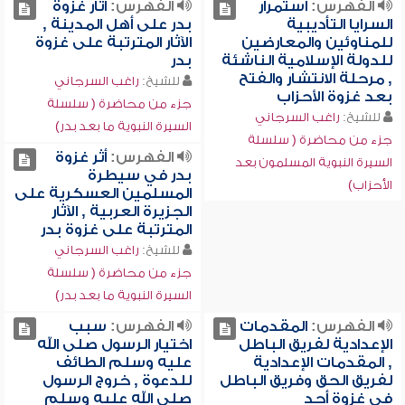
الفهرس:
استمرار
الفهرس:
آثار غزوة
السرايا التأديبية
بدر على أهل المدينة ,
للمناوئين والمعارضين
الآثار المترتبة على غزوة
للدولة الإسلامية الناشئة
بدر
, مرحلة الانتشار والفتح
للشيخ:
راغب السرجاني
بعد غزوة الأحزاب
جزء من محاضرة ( سلسلة
للشيخ:
راغب السرجاني
السيرة النبوية ما بعد بدر)
جزء من محاضرة ( سلسلة
الفهرس:
أثر غزوة
السيرة النبوية المسلمون بعد
بدر في سيطرة
الأحزاب)
المسلمين العسكرية على
الجزيرة العربية , الآثار
المترتبة على غزوة بدر
للشيخ:
راغب السرجاني
جزء من محاضرة ( سلسلة
السيرة النبوية ما بعد بدر)
الفهرس:
المقدمات
الفهرس:
سبب
الإعدادية لفريق الباطل
اختيار الرسول صلى الله
, المقدمات الإعدادية
عليه وسلم الطائف
لفريق الحق وفريق الباطل
للدعوة , خروج الرسول
في غزوة أحد
صلى الله عليه وسلم