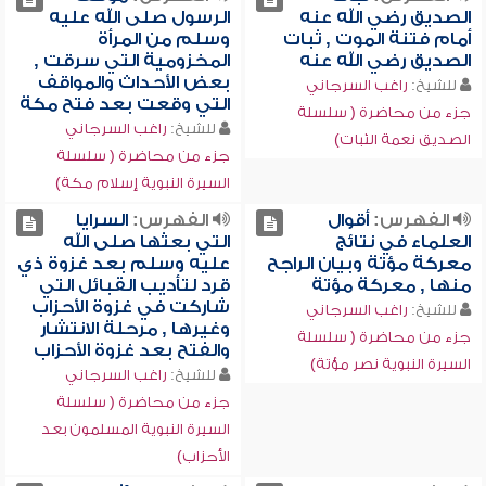
الصديق رضي الله عنه
الرسول صلى الله عليه
أمام فتنة الموت , ثبات
وسلم من المرأة
الصديق رضي الله عنه
المخزومية التي سرقت ,
بعض الأحداث والمواقف
للشيخ:
راغب السرجاني
التي وقعت بعد فتح مكة
جزء من محاضرة ( سلسلة
للشيخ:
راغب السرجاني
الصديق نعمة الثبات)
جزء من محاضرة ( سلسلة
السيرة النبوية إسلام مكة)
الفهرس:
أقوال
الفهرس:
السرايا
العلماء في نتائج
التي بعثها صلى الله
معركة مؤتة وبيان الراجح
عليه وسلم بعد غزوة ذي
منها , معركة مؤتة
قرد لتأديب القبائل التي
شاركت في غزوة الأحزاب
للشيخ:
راغب السرجاني
وغيرها , مرحلة الانتشار
جزء من محاضرة ( سلسلة
والفتح بعد غزوة الأحزاب
السيرة النبوية نصر مؤتة)
للشيخ:
راغب السرجاني
جزء من محاضرة ( سلسلة
السيرة النبوية المسلمون بعد
الأحزاب)