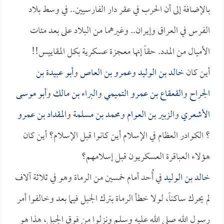
بالإضافة إلى أن الحرب في عقر دار الفارسيين.. في وسط بلاد
الفرس في العراق وإيران.. وغيرهما من البلاد على بعد مئات
الأميال من المدد. حقاً إنها معجزة عسكرية بكل المقاييس!!
أين كان
خالد بن الوليد
و
عمرو بن العاص
و
أبو عبيدة بن
الجراح
و
القعقاع بن عمرو التميمي
و
البراء بن مالك
و
أبو موسى
الأشعري
و
الزبير بن العوام
و
محمد بن مسلمة
و
المقداد بن عمرو
؟ الكوادر العظام في الإسلام أين كانوا قبل الإسلام؟ أين كان
هؤلاء العباقرة العسكريون قبل إسلامهم؟
خالد بن الوليد
في أُحد أمام خمسين من الرماة وهو في ثلاثة آلاف
لم يحرك ساكناً، لولا خطأ الرماة بترك الجبل فيما بعد وخالفوا أمر
رسول الله صلى الله عليه وسلم ونزلوا من فوق الجبل، هذا هو