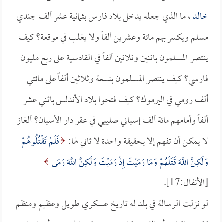
خالد
، ما الذي جعله يدخل بلاد فارس بثمانية عشر ألف جندي
مسلم ويكسر بهم مائة وعشرين ألفاً ولا يغلب في موقعة؟ كيف
ينتصر المسلمون باثنين وثلاثين ألفاً في القادسية على ربع مليون
فارسي؟ كيف ينتصر المسلمون بتسعة وثلاثين ألفاً على مائتي
ألف رومي في اليرموك؟ كيف فتحوا بلاد الأندلس باثني عشر
ألفاً وأمامهم مائة ألف إسباني صليبي في عقر دار الأسبان؟ ألغاز
لا يمكن أن تفهم إلا بحقيقة واحدة لا ثاني لها:
فَلَمْ تَقْتُلُوهُمْ
وَلَكِنَّ اللَّهَ قَتَلَهُمْ وَمَا رَمَيْتَ إِذْ رَمَيْتَ وَلَكِنَّ اللَّهَ رَمَى
[الأنفال:17].
لو نزلت الرسالة في بلد له تاريخ عسكري طويل وعظيم ومنظم