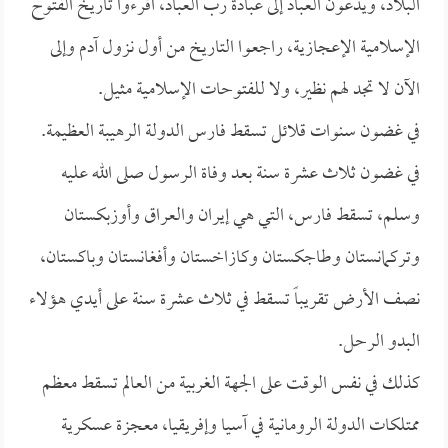
البلاد، ويدعون العباد إلى عبادة رب العباد، اقرءوا تاريخ الفتوح
الإسلامية الإعجازية، راجعوا التاريخ من أول نزول آدم وإلى
الآن لا تجد لهم نظير، ولا للفتوحات الإسلامية مثيل.
في غضون سنوات قلائل تسقط فارس الدولة الرهيبة العظيمة.
في غضون ثلاث عشرة سنة بعد وفاة الرسول صلى الله عليه
وسلم، تسقط فارس، التي هي إيران والعراق وأوزبكستان
وتركمانستان وطاجكستان وكازاخستان وأفغانستان وباكستان،
نصف الأرض تقريباً تسقط في ثلاث عشرة سنة على أيدي هؤلاء
البدو الرحل.
كذلك في نفس الوقت على الجهة الغربية من العالم تسقط معظم
ممتلكات الدولة الرومانية في آسيا وإفريقيا، معجزة عسكرية