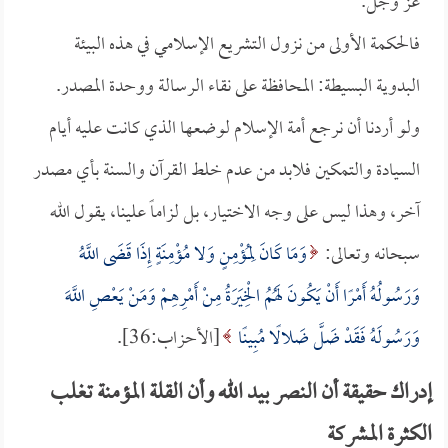
عز وجل.
فالحكمة الأولى من نزول التشريع الإسلامي في هذه البيئة
البدوية البسيطة: المحافظة على نقاء الرسالة ووحدة المصدر.
ولو أردنا أن نرجع أمة الإسلام لوضعها الذي كانت عليه أيام
السيادة والتمكين فلابد من عدم خلط القرآن والسنة بأي مصدر
آخر، وهذا ليس على وجه الاختيار، بل لزاماً علينا، يقول الله
سبحانه وتعالى:
وَمَا كَانَ لِمُؤْمِنٍ وَلا مُؤْمِنَةٍ إِذَا قَضَى اللَّهُ
وَرَسُولُهُ أَمْرًا أَنْ يَكُونَ لَهُمُ الْخِيَرَةُ مِنْ أَمْرِهِمْ وَمَنْ يَعْصِ اللَّهَ
وَرَسُولَهُ فَقَدْ ضَلَّ ضَلالًا مُبِينًا
[الأحزاب:36].
إدراك حقيقة أن النصر بيد الله وأن القلة المؤمنة تغلب
الكثرة المشركة