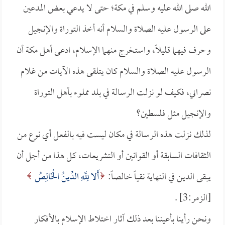
الله صلى الله عليه وسلم في مكة؛ حتى لا يدعي بعض المدعين
على الرسول عليه الصلاة والسلام أنه أخذ التوراة والإنجيل
وحرف فيهما قليلاً، واستخرج منهما الإسلام، ادعى أهل مكة أن
الرسول عليه الصلاة والسلام كان يتلقى هذه الآيات من غلام
نصراني، فكيف لو نزلت الرسالة في بلد مملوء بأهل التوراة
والإنجيل مثل فلسطين؟
لذلك نزلت هذه الرسالة في مكان ليست فيه بالفعل أي نوع من
الثقافات السابقة أو القوانين أو التشريعات، كل هذا من أجل أن
يبقى الدين في النهاية نقياً خالصاً:
أَلا لِلَّهِ الدِّينُ الْخَالِصُ
[الزمر:3] .
ونحن رأينا بأعيننا بعد ذلك آثار اختلاط الإسلام بالأفكار