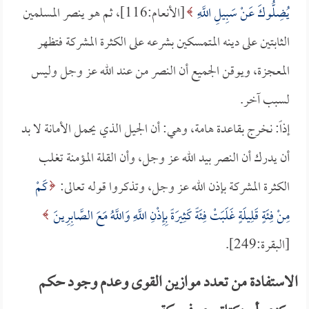
يُضِلُّوكَ عَنْ سَبِيلِ اللَّهِ
[الأنعام:116]، ثم هو ينصر المسلمين
الثابتين على دينه المتمسكين بشرعه على الكثرة المشركة فتظهر
المعجزة، ويوقن الجميع أن النصر من عند الله عز وجل وليس
لسبب آخر.
إذاً: نخرج بقاعدة هامة، وهي: أن الجيل الذي يحمل الأمانة لا بد
أن يدرك أن النصر بيد الله عز وجل، وأن القلة المؤمنة تغلب
الكثرة المشركة بإذن الله عز وجل، وتذكروا قوله تعالى:
كَمْ
مِنْ فِئَةٍ قَلِيلَةٍ غَلَبَتْ فِئَةً كَثِيرَةً بِإِذْنِ اللَّهِ وَاللَّهُ مَعَ الصَّابِرِينَ
[البقرة:249].
الاستفادة من تعدد موازين القوى وعدم وجود حكم