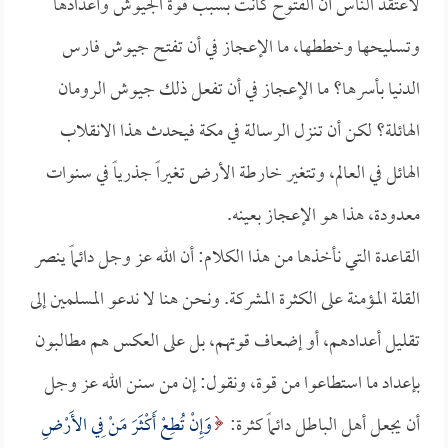
لاعتقد الناس أن الفتوح كانت بسبب قوة الجيوش وأعدادها
وتسليحها وخططها، ما الإعجاز في أن تفتح جيوش فارس
الدنيا بأسرها؟ ما الإعجاز في أن تفعل ذلك جيوش الرومان
الهائلة؟ لكن أن تنزل الرسالة في مكة فيحدث هذا الانقلاب
الهائل في العالم، وتتغير خارطة الأرض تغيراً جذرياً في سنوات
معدودة، هذا هو الإعجاز بعينه.
القاعدة التي نأخذها من هذا الكلام: أن الله عز وجل دائماً ينصر
القلة المؤمنة على الكثرة المشركة. ونحن هنا لا ندعو المسلمين إلى
تقليل أعدادهم، أو إضعاف قوتهم، بل على العكس هم مطالبون
بإعداد ما استطاعوا من قوة، ونقول: إن من سنن الله عز وجل
أن يجعل أهل الباطل دائماً كثرة:
وَإِنْ تُطِعْ أَكْثَرَ مَنْ فِي الأَرْضِ