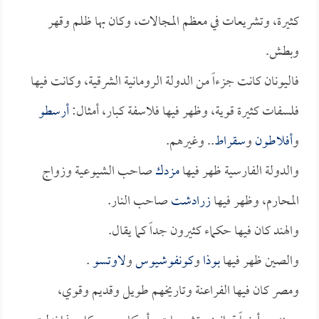
كثيرة، وتشريعات في معظم المجالات، وكان بها ظلم وقهر
وبطش.
فاليونان كانت جزءاً من الدولة الرومانية الشرقية، وكانت فيها
فلسفات كثيرة قوية، وظهر فيها فلاسفة كبار، أمثال:
أرسطو
و
أفلاطون
و
سقراط
.. وغيرهم.
والدولة الفارسية ظهر فيها
مزدك
صاحب الشيوعية وزواج
المحارم، وظهر فيها
زرادشت
صاحب النار.
والهند كان فيها حكماء كثيرون جداً كما يقال.
والصين ظهر فيها
بوذا
و
كونفوشيوس
و
لاوتسو
.
ومصر كان فيها الفراعنة وتاريخهم طويل وقديم وقوي،